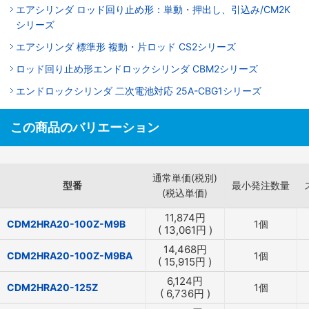
エアシリンダ ロッド回り止め形：単動・押出し、引込み/CM2K
シリーズ
エアシリンダ 標準形 複動・片ロッド CS2シリーズ
ロッド回り止め形エンドロックシリンダ CBM2シリーズ
エンドロックシリンダ 二次電池対応 25A-CBG1シリーズ
この商品のバリエーション
通常単価(税別)
型番
最小発注数量
(税込単価)
11,874
円
CDM2HRA20-100Z-M9B
1個
(
13,061
円
)
14,468
円
CDM2HRA20-100Z-M9BA
1個
(
15,915
円
)
6,124
円
CDM2HRA20-125Z
1個
(
6,736
円
)