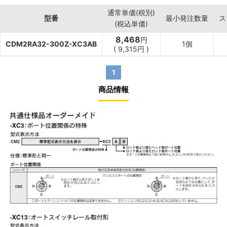
通常単価(税別)
型番
最小発注数量
ス
(税込単価)
8,468
円
CDM2RA32-300Z-XC3AB
1個
(
9,315
円
)
1
商品情報