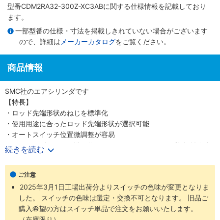
型番CDM2RA32-300Z-XC3ABに関する仕様情報を記載しており
ます。
一部型番の仕様・寸法を掲載しきれていない場合がございます
ので、詳細は
メーカーカタログ
をご覧ください。
商品情報
SMC社のエアシリンダです
【特長】
・ロッド先端形状めねじを標準化
・使用用途に合ったロッド先端形状が選択可能
・オートスイッチ位置微調整が容易
・スイッチブラケット透明化によるインジケータランプ視認性向上
続きを読む
・ダイレクトマウントシリンダCM2Rシリーズは、角形ロッドカバ
ーにより直接取付ができるシリンダです
ご注意
・省スペースを実現
2025年3月1日工場出荷分よりスイッチの色味が変更となりま
・取付精度・強度の向上
した。 スイッチの色味は選定・交換不可となります。 旧品ご
・前面取付形と底面取付形の2種類の取付形式
購入希望の方はスイッチ単品で注文をお願いいたします。
（在庫限り）