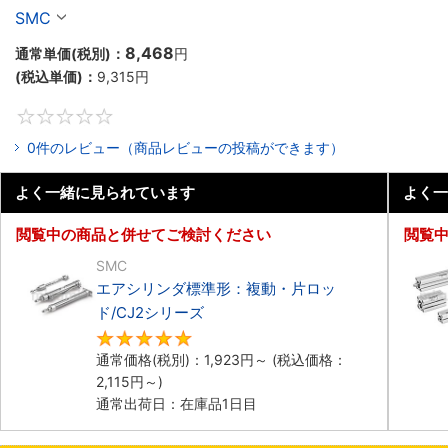
ド／CM2Rシリーズ
SMC
8,468
通常単価(税別)：
円
(税込単価)：
9,315
円
0
0件のレビュー（商品レビューの投稿ができます）
よく一緒に見られています
よく一
閲覧中の商品と併せてご検討ください
閲覧
SMC
エアシリンダ標準形：複動・片ロッ
ド/CJ2シリーズ
5
通常価格(税別)：
1,923
円
～
(税込価格：
2,115
円
～)
通常出荷日：在庫品1日目