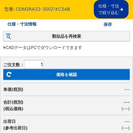
仕様・寸法

型番:
CDM2RA32-300Z-XC3AB
で絞り込む
仕様・寸法情報
保存
類似品を再検索
※CADデータはPCでダウンロードできます
ご注文数：
価格を確認
単価(税別)
---
合計(税別)
---
(税込価格)
(
---
)
出荷日
---
(参考出荷日)
(---)