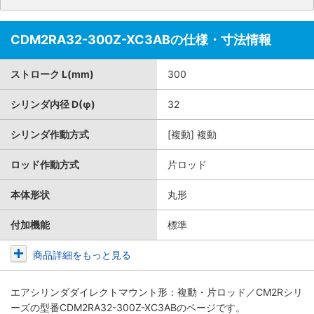
CDM2RA32-300Z-XC3ABの仕様・寸法情報
ストローク L(mm)
300
シリンダ内径 D(φ)
32
シリンダ作動方式
[複動] 複動
ロッド作動方式
片ロッド
本体形状
丸形
付加機能
標準
商品詳細をもっと見る
エアシリンダダイレクトマウント形：複動・片ロッド／CM2Rシリ
ーズ
の型番CDM2RA32-300Z-XC3ABのページです。