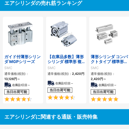
エアシリンダの売れ筋ランキング
ガイド付薄形シリン
【在庫品多数】薄形
薄形シリンダ コンパ
ダ MGPシリーズ
シリンダ 標準形 複
クトタイプ 標準形
動・片ロッド CQ2
複動 片ロッド CQS
SMC
SMC
SMC
シリーズ
シリーズ
通常価格(税別)：
通常価格(税別)：
2,420
円
通常価格(税別)：
13,126
円
～
2,420
円
～
在庫品1日目～
在庫品1日目～
在庫品1日目～
当日出荷可能
当日出荷可能
当日出荷可能
4.5
4.6
エアシリンダに関連する通販・販売特集