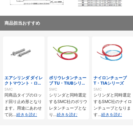
商品担当おすすめ
エアシリンダ ダイレ
ポリウレタンチュー
ナイロンチューブ
クトマウント・ロッ
ブ TU・TIUBシリー
T・TIAシリーズ
ド回り止め形 複動・
ズ
SMC
SMC
SMC
片ロッド CM2RKシ
同商品タイプのロッ
シリンダと同時選定
シリンダと同時選定
リーズ
ド回り止め形となり
するSMC社のポリウ
するSMC社のナイロ
ます。用途にあわせ
レタンチューブとな
ンチューブとなりま
て比
...
続きを読む
り
...
続きを読む
す
...
続きを読む