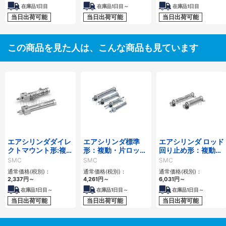
在庫品1日目
在庫品1日目～
在庫品1日目
当日出荷可能
当日出荷可能
当日出荷可能
この商品を見た人は、こんな商品も見ています
エアシリンダダイレ
エアシリンダ標準
エアシリンダ ロッド
クトマウント形:複
形：複動・片ロッド
回り止め形：複動・
動・片ロッド/CJ2R
／CM2シリーズ
片ロッド/CM2Kシ
SMC
SMC
SMC
シリーズ
リーズ
通常価格(税別)：
通常価格(税別)：
通常価格(税別)：
2,337
円
～
4,261
円
～
6,031
円
～
在庫品1日目～
在庫品1日目～
在庫品1日目～
当日出荷可能
当日出荷可能
当日出荷可能