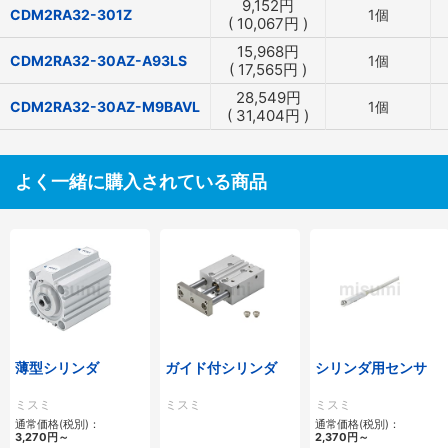
9,152
円
CDM2RA32-301Z
1個
(
10,067
円
)
15,968
円
CDM2RA32-30AZ-A93LS
1個
(
17,565
円
)
28,549
円
CDM2RA32-30AZ-M9BAVL
1個
(
31,404
円
)
よく一緒に購入されている商品
薄型シリンダ
ガイド付シリンダ
シリンダ用センサ
ミスミ
ミスミ
ミスミ
通常価格(税別)：
通常価格(税別)：
3,270
円
～
2,370
円
～