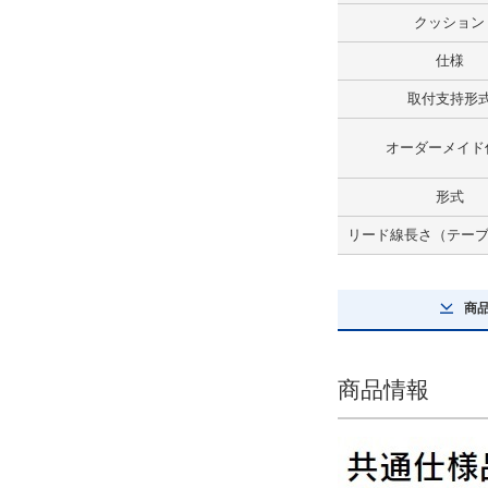
クッション
オーダーメイド仕様
仕様
パッキン類フッ素ゴム
取付支持形
解除
オーダーメイド
形式
形式
空気圧タイプ
リード線長さ（テーブル
解除
オートスイッチ（テーブル部）
商
M9B
解除
商品情報
リード線長さ（テーブル部）(m)
3