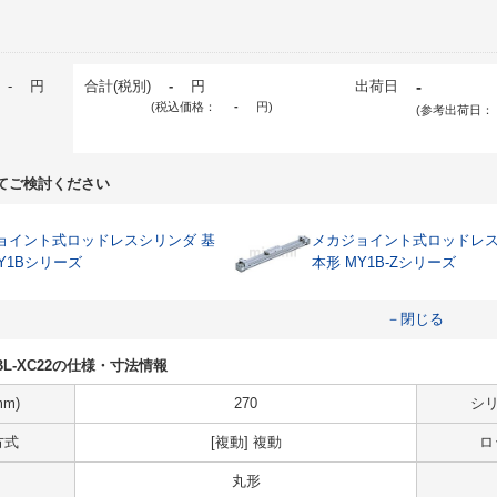
-
円
合計(税別)
-
円
出荷日
-
(税込価格：
-
円
)
(参考出荷日：
てご検討ください
ョイント式ロッドレスシリンダ 基
メカジョイント式ロッドレス
Y1Bシリーズ
本形 MY1B-Zシリーズ
－閉じる
M9BL-XC22の仕様・寸法情報
m)
270
シリ
方式
[複動] 複動
ロ
丸形