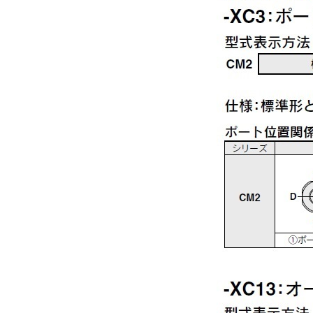
解除
スイッチ数（テーブル部）
2ヶ付
解除
タイプ
CDM2R
CAD
2D
3D
出荷日
すべて
19日以内