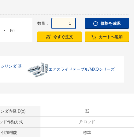
数量：
価格を確認
-
円
)
今すぐ注文
カートへ追加
シリンダ 基
エアスライドテーブル/MXQシリーズ
ンダ内径 D(φ)
32
ッド作動方式
片ロッド
付加機能
標準