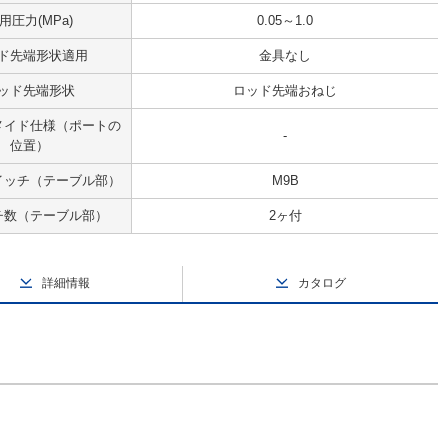
用圧力(MPa)
0.05～1.0
ド先端形状適用
金具なし
ッド先端形状
ロッド先端おねじ
メイド仕様（ポートの
-
位置）
イッチ（テーブル部）
M9B
チ数（テーブル部）
2ヶ付
詳細情報
カタログ