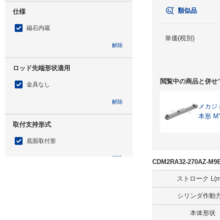
類似品
仕様
磁石内蔵
単価(税別)
解除
ロッド先端形状適用
閲覧中の商品と併せ
金具なし
解除
メカジ
本形 M
取付支持形式
底面取付形
解除
CDM2RA32-270AZ-
ストローク L(m
ロッド先端形状
シリンダ作動
ロッド先端おねじ
本体形状
解除