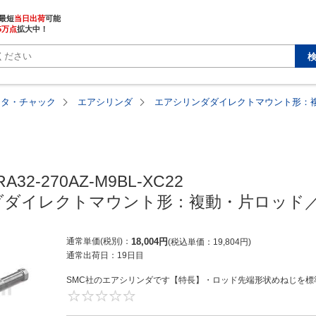
最短
当日出荷
5万点
拡大中！
ータ・チャック
エアシリンダ
エアシリンダダイレクトマウント形：複
A32-270AZ-M9BL-XC22

ダイレクトマウント形：複動・片ロッド／
通常単価(税別)
18,004
円
税込単価
19,804
円
通常出荷日：
19日目
SMC社のエアシリンダです【特長】・ロッド先端形状めねじを標準
0