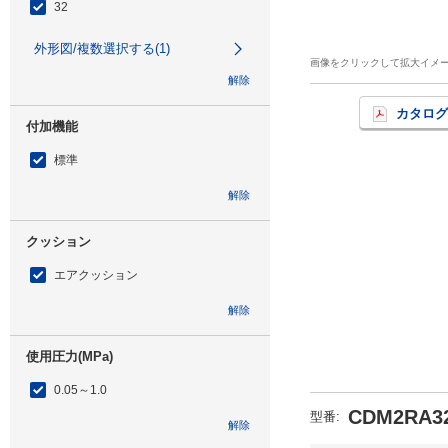
32
外形図/複数選択する(1)
画像をクリックして拡大イメ
解除
カタログ
付加機能
標準
解除
クッション
エアクッション
解除
使用圧力(MPa)
0.05～1.0
CDM2RA32
型番
:
解除