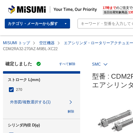
MISUMI | Your Time, Our Priority
17時まで
のご注文で
13
当日出荷対象商品
カテゴリ・メーカーから探す
MISUMI トップ
空圧機器
エアシリンダ・ロータリーアクチュエ
CDM2RA32-270AZ-M9BL-XC22
確定しました
すべて解除
SMC
型番 : CDM2R
ストローク L(mm)
エアシリンダ
270
外形図/複数選択する(1)
解除
シリンダ内径 D(φ)