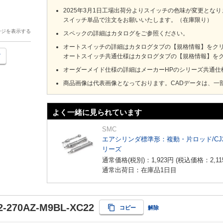
2025年3月1日工場出荷分よりスイッチの色味が変更とな
スイッチ単品で注文をお願いいたします。（在庫限り）
ージを表示する
スペックの詳細はカタログをご参照ください。
オートスイッチの詳細はカタログタブの【規格情報】をクリック
オートスイッチ共通仕様はカタログタブの【規格情報】をクリ
オーダーメイド仕様の詳細はメーカーHPのシリーズ共通仕
商品画像は代表画像となっております。CADデータは、一
よく一緒に見られています
SMC
エアシリンダ標準形：複動・片ロッド/CJ
リーズ
通常価格(税別)：
1,923
円
(税込価格：
2,11
通常出荷日：在庫品1日目
-270AZ-M9BL-XC22
コピー
解除