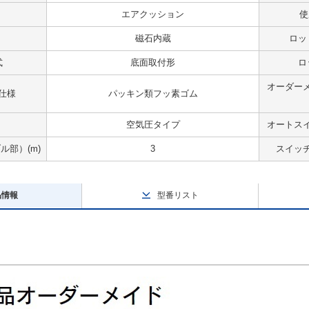
エアクッション
使
磁石内蔵
ロッ
式
底面取付形
ロ
オーダー
仕様
パッキン類フッ素ゴム
空気圧タイプ
オートス
部）(m)
3
スイッ
品情報
型番リスト