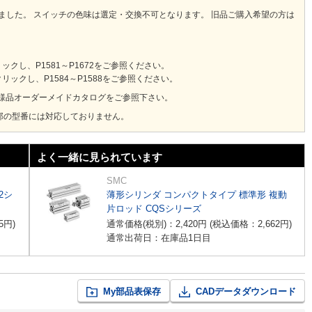
りました。 スイッチの色味は選定・交換不可となります。 旧品ご購入希望の方は
し、P1581～P1672をご参照ください。
ックし、P1584～P1588をご参照ください。
様品オーダーメイドカタログをご参照下さい。
部の型番には対応しておりません。
よく一緒に見られています
SMC
2シ
薄形シリンダ コンパクトタイプ 標準形 複動
片ロッド CQSシリーズ
5
円
)
通常価格(税別)：
2,420
円
(税込価格：
2,662
円
)
通常出荷日：在庫品1日目
My部品表保存
CADデータダウンロード