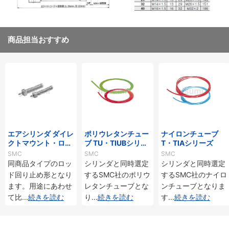
商品担当おすすめ
エアシリンダ ダイレ
ポリウレタンチュー
ナイロンチューブ
クトマウント・ロッ
ブ TU・TIUBシリー
T・TIAシリーズ
ド回り止め形 複動・
ズ
SMC
SMC
SMC
片ロッド CM2RKシ
同商品タイプのロッ
シリンダと同時選定
シリンダと同時選定
リーズ
ド回り止め形となり
するSMC社のポリウ
するSMC社のナイロ
ます。用途にあわせ
レタンチューブとな
ンチューブとなりま
て比
...
続きを読む
り
...
続きを読む
す
...
続きを読む