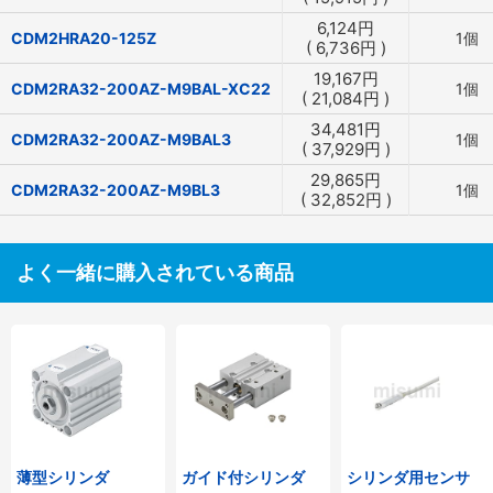
6,124
円
CDM2HRA20-125Z
1個
(
6,736
円
)
19,167
円
CDM2RA32-200AZ-M9BAL-XC22
1個
(
21,084
円
)
34,481
円
CDM2RA32-200AZ-M9BAL3
1個
(
37,929
円
)
29,865
円
CDM2RA32-200AZ-M9BL3
1個
(
32,852
円
)
よく一緒に購入されている商品
薄型シリンダ
ガイド付シリンダ
シリンダ用センサ