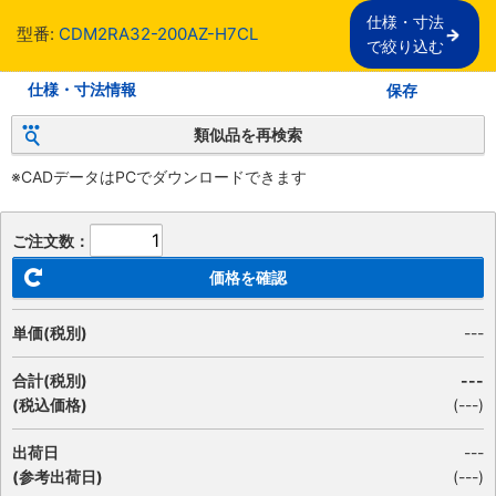
仕様・寸法

型番:
CDM2RA32-200AZ-H7CL
で絞り込む
仕様・寸法情報
保存
類似品を再検索
※CADデータはPCでダウンロードできます
ご注文数：
価格を確認
単価(税別)
---
合計(税別)
---
(税込価格)
(
---
)
出荷日
---
(参考出荷日)
(---)