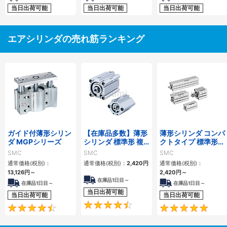
当日出荷可能
当日出荷可能
当日出荷可能
エアシリンダの売れ筋ランキング
ガイド付薄形シリン
【在庫品多数】薄形
薄形シリンダ コンパ
ダ MGPシリーズ
シリンダ 標準形 複
クトタイプ 標準形
動・片ロッド CQ2
複動 片ロッド CQS
SMC
SMC
SMC
シリーズ
シリーズ
通常価格(税別)：
通常価格(税別)：
2,420
円
通常価格(税別)：
13,126
円
～
2,420
円
～
在庫品1日目～
在庫品1日目～
在庫品1日目～
当日出荷可能
当日出荷可能
当日出荷可能
4.5
4.6