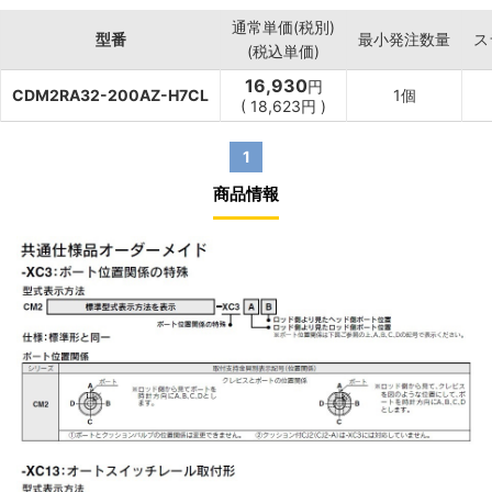
通常単価(税別)
型番
最小発注数量
ス
(税込単価)
16,930
円
CDM2RA32-200AZ-H7CL
1個
(
18,623
円
)
1
商品情報