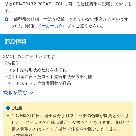
型番CDM2RA32-200AZ-H7CLに関する仕様情報を記載しておりま
す。
一部型番の仕様・寸法を掲載しきれていない場合がございます
ので、詳細は
メーカーカタログ
をご覧ください。
商品情報
SMC社のエアシリンダです
【特長】
・ロッド先端形状めねじを標準化
・使用用途に合ったロッド先端形状が選択可能
・オートスイッチ位置微調整が容易
・スイッチブラケット透明化によるインジケータランプ視認性向上
続きを読む
・ダイレクトマウントシリンダCM2Rシリーズは、角形ロッドカバ
ーにより直接取付ができるシリンダです
ご注意
・省スペースを実現
2025年3月1日工場出荷分よりスイッチの色味が変更となりま
・取付精度・強度の向上
した。 スイッチの色味は選定・交換不可となります。 旧品ご
・前面取付形と底面取付形の2種類の取付形式
購入希望の方はスイッチ単品で注文をお願いいたします。
（在庫限り）