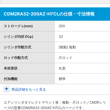
CDM2RA32-200AZ-H7CLの仕様・寸法情報
ストローク L(mm)
200
シリンダ内径 D(φ)
32
シリンダ作動方式
[複動] 複動
ロッド作動方式
片ロッド
本体形状
丸形
付加機能
標準
商品詳細をもっと見る
エアシリンダダイレクトマウント形：複動・片ロッド／CM2Rシリ
ーズ
の型番CDM2RA32-200AZ-H7CLのページです。