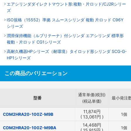
エアシリンダダイレクトマウント形:複動・片ロッド/CJ2Rシリー
ズ
ISO規格（15552）準拠 スムースシリンダ 複動 片ロッド C96Y
シリーズ
潤滑保持機能（ルブリテーナ）付シリンダ エアシリンダ 標準形
複動・片ロッド CG1シリーズ
高耐久機器HPシリーズ（耐環境）タイロッド形シリンダ SCG-G-
HP1シリーズ
この商品のバリエーション
通常単価(税別)
型番
最小発注
(税込単価)
11,874
円
CDM2HRA20-100Z-M9B
1個
(
13,061
円
)
14,468
円
CDM2HRA20-100Z-M9BA
1個
(
15,915
円
)