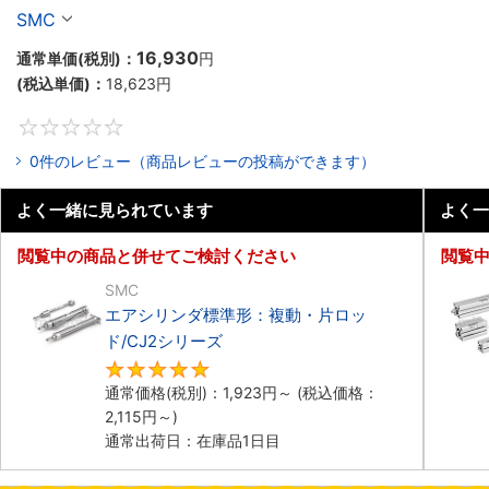
ド／CM2Rシリーズ
SMC
16,930
通常単価(税別)：
円
(税込単価)：
18,623
円
0
0件のレビュー（商品レビューの投稿ができます）
よく一緒に見られています
よく一
閲覧中の商品と併せてご検討ください
閲覧
SMC
エアシリンダ標準形：複動・片ロッ
ド/CJ2シリーズ
5
通常価格(税別)：
1,923
円
～
(税込価格：
2,115
円
～)
通常出荷日：在庫品1日目