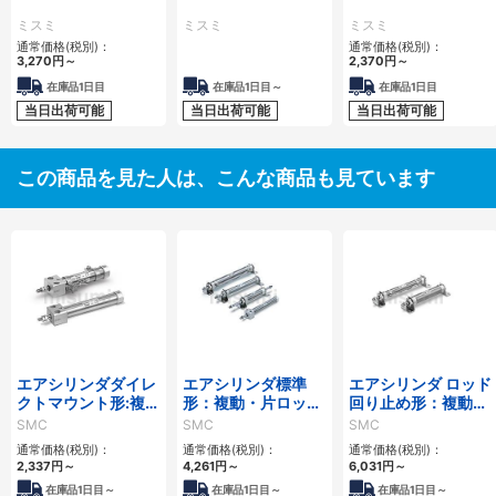
ミスミ
ミスミ
ミスミ
通常価格(税別)：
通常価格(税別)：
3,270
円
～
2,370
円
～
在庫品1日目
在庫品1日目～
在庫品1日目
当日出荷可能
当日出荷可能
当日出荷可能
この商品を見た人は、こんな商品も見ています
エアシリンダダイレ
エアシリンダ標準
エアシリンダ ロッド
クトマウント形:複
形：複動・片ロッド
回り止め形：複動・
動・片ロッド/CJ2R
／CM2シリーズ
片ロッド/CM2Kシ
SMC
SMC
SMC
シリーズ
リーズ
通常価格(税別)：
通常価格(税別)：
通常価格(税別)：
2,337
円
～
4,261
円
～
6,031
円
～
在庫品1日目～
在庫品1日目～
在庫品1日目～