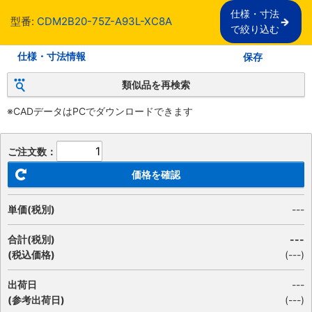
仕様・寸法

型番:
CDM2B20-75Z-A93L-XC8A
で絞り込む
仕様・寸法情報
保存
類似品を再検索
※CADデータはPCでダウンロードできます
ご注文数：
価格を確認
単価(税別)
---
合計(税別)
---
(税込価格)
(
---
)
出荷日
---
(参考出荷日)
(---)