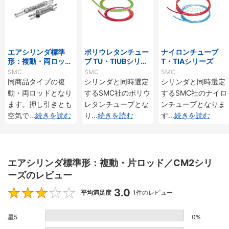
エアシリンダ標準
ポリウレタンチュー
ナイロンチューブ
形：複動・両ロッド
ブ TU・TIUBシリー
T・TIAシリーズ
／CM2Wシリーズ
ズ
SMC
SMC
SMC
同商品タイプの複
シリンダと同時選定
シリンダと同時選定
動・両ロッドとなり
するSMC社のポリウ
するSMC社のナイロ
ます。押し引きとも
レタンチューブとな
ンチューブとなりま
空気で
...
続きを読む
り
...
続きを読む
す
...
続きを読む
エアシリンダ標準形：複動・片ロッド／CM2シリ
ーズのレビュー
3.0
3
平均満足度
1件のレビュー
星5
0%