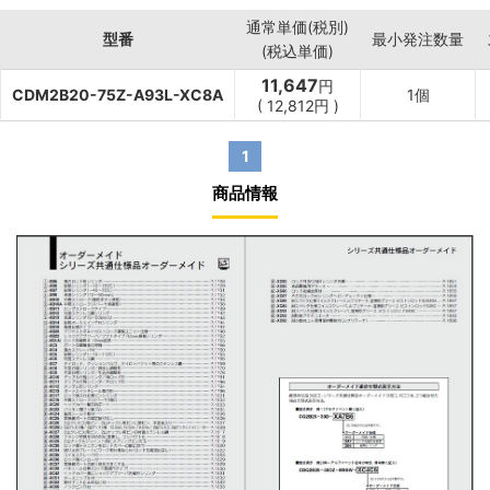
通常単価(税別)
型番
最小発注数量
(税込単価)
11,647
円
CDM2B20-75Z-A93L-XC8A
1個
(
12,812
円
)
1
商品情報