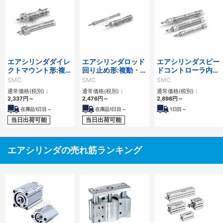
エアシリンダダイレ
エアシリンダロッド
エアシリンダスピー
クトマウント形:複
回り止め形:複動・片
ドコントローラ内蔵
動・片ロッド/CJ2R
ロッド/CJ2Kシリー
形:複動・片ロッ
SMC
SMC
SMC
シリーズ
ズ
ド/CJ2Zシリーズ
通常価格(税別)：
通常価格(税別)：
通常価格(税別)：
2,337
円
～
2,476
円
～
2,898
円
～
在庫品1日目～
在庫品1日目～
1
日目～
当日出荷可能
当日出荷可能
エアシリンダの売れ筋ランキング