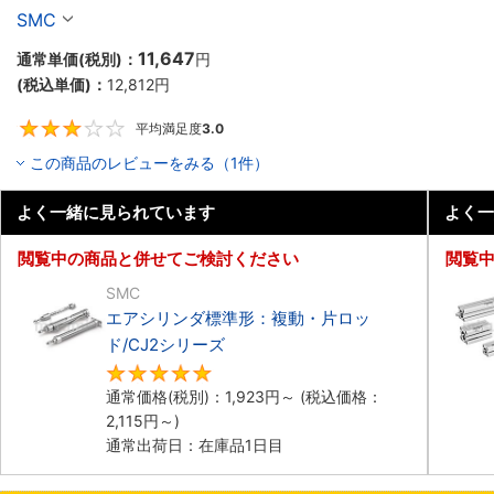
ーズ
SMC
11,647
通常単価(税別)：
円
(税込単価)：
12,812
円
平均満足度
3.0
3
この商品のレビューをみる（1件）
よく一緒に見られています
よく一
閲覧中の商品と併せてご検討ください
閲覧
SMC
エアシリンダ標準形：複動・片ロッ
ド/CJ2シリーズ
5
通常価格(税別)：
1,923
円
～
(税込価格：
2,115
円
～)
通常出荷日：在庫品1日目