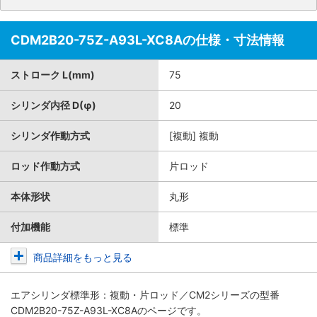
CDM2B20-75Z-A93L-XC8Aの仕様・寸法情報
ストローク L(mm)
75
シリンダ内径 D(φ)
20
シリンダ作動方式
[複動] 複動
ロッド作動方式
片ロッド
本体形状
丸形
付加機能
標準
商品詳細をもっと見る
エアシリンダ標準形：複動・片ロッド／CM2シリーズ
の型番
CDM2B20-75Z-A93L-XC8Aのページです。