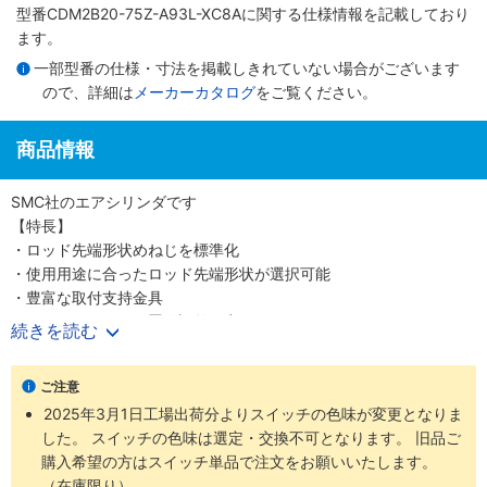
型番CDM2B20-75Z-A93L-XC8Aに関する仕様情報を記載しており
ます。
一部型番の仕様・寸法を掲載しきれていない場合がございます
ので、詳細は
メーカーカタログ
をご覧ください。
商品情報
SMC社のエアシリンダです
【特長】
・ロッド先端形状めねじを標準化
・使用用途に合ったロッド先端形状が選択可能
・豊富な取付支持金具
・オートスイッチ位置微調整が容易
続きを読む
・スイッチブラケット透明化によるインジケータランプ視認性向上
・1山クレビス、トラニオン用揺動受け金具設定
ご注意
・ボスカットタイプによる全長短縮
2025年3月1日工場出荷分よりスイッチの色味が変更となりま
・EU-RoHS指令に適合
した。 スイッチの色味は選定・交換不可となります。 旧品ご
・グリースの選択可能（オプション設定）
購入希望の方はスイッチ単品で注文をお願いいたします。
・耐水性小型オートスイッチ追加設定
（在庫限り）