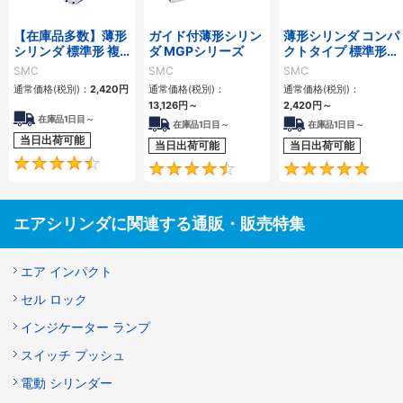
【在庫品多数】薄形
ガイド付薄形シリン
薄形シリンダ コンパ
シリンダ 標準形 複
ダ MGPシリーズ
クトタイプ 標準形
動・片ロッド CQ2
複動 片ロッド CQS
SMC
SMC
SMC
シリーズ
シリーズ
通常価格(税別)：
2,420
円
通常価格(税別)：
通常価格(税別)：
13,126
円
～
2,420
円
～
在庫品1日目～
在庫品1日目～
在庫品1日目～
当日出荷可能
当日出荷可能
当日出荷可能
4.5
4.6
エアシリンダに関連する通販・販売特集
エア インパクト
セル ロック
インジケーター ランプ
スイッチ プッシュ
電動 シリンダー