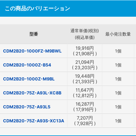
この商品のバリエーション
通常単価(税別)
型番
最小発注数量
(税込単価)
19,916
円
CDM2B20-1000FZ-M9BWL
1個
(
21,908
円
)
21,094
円
CDM2B20-1000Z-B54
1個
(
23,203
円
)
19,448
円
CDM2B20-1000Z-M9BL
1個
(
21,393
円
)
11,647
円
CDM2B20-75Z-A93L-XC8B
1個
(
12,812
円
)
16,287
円
CDM2B20-75Z-A93L5
1個
(
17,916
円
)
7,207
円
CDM2B20-75Z-A93S-XC13A
1個
(
7,928
円
)