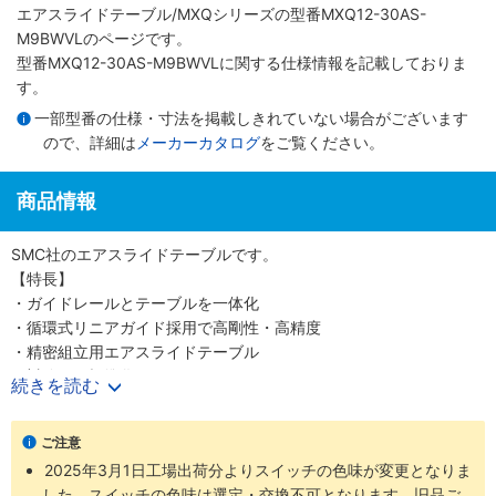
エアスライドテーブル/MXQシリーズ
の型番MXQ12-30AS-
M9BWVLのページです。
型番MXQ12-30AS-M9BWVLに関する仕様情報を記載しておりま
す。
一部型番の仕様・寸法を掲載しきれていない場合がございます
ので、詳細は
メーカーカタログ
をご覧ください。
商品情報
SMC社のエアスライドテーブルです。
【特長】
・ガイドレールとテーブルを一体化
・循環式リニアガイド採用で高剛性・高精度
・精密組立用エアスライドテーブル
・対称形も標準化
続きを読む
・安全面を考慮したオートスイッチ取付溝
・豊富なオプション群
ご注意
・耐荷重性の向上
2025年3月1日工場出荷分よりスイッチの色味が変更となりま
・ワーク・ボディの取付再現性向上
した。スイッチの色味は選定・交換不可となります。旧品ご