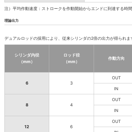
注）平均作動速度：ストロークを作動開始からエンドに到達する時
理論出力
デュアルロッドの採用により、従来シリンダの2倍の出力が得られま
シリンダ内径
ロッド径
作動方向
（mm）
（mm）
OUT
6
3
IN
OUT
8
4
IN
OUT
12
6