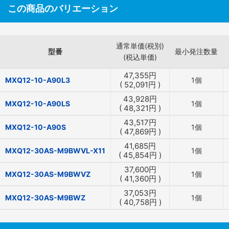
この商品のバリエーション
通常単価(税別)
型番
最小発注数量
(税込単価)
47,355
円
MXQ12-10-A90L3
1個
(
52,091
円
)
43,928
円
MXQ12-10-A90LS
1個
(
48,321
円
)
43,517
円
MXQ12-10-A90S
1個
(
47,869
円
)
41,685
円
MXQ12-30AS-M9BWVL-X11
1個
(
45,854
円
)
37,600
円
MXQ12-30AS-M9BWVZ
1個
(
41,360
円
)
37,053
円
MXQ12-30AS-M9BWZ
1個
(
40,758
円
)