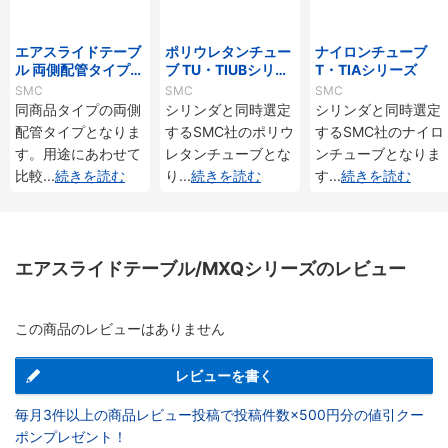
エアスライドテーブ
ポリウレタンチュー
ナイロンチューブ
ル 両側配管タイプ/
ブ TU・TIUBシリー
T・TIAシリーズ
MXQ□Aシリーズ
ズ
SMC
SMC
SMC
同商品タイプの両側
シリンダと同時選定
シリンダと同時選定
配管タイプとなりま
するSMC社のポリウ
するSMC社のナイロ
す。用途にあわせて
レタンチューブとな
ンチューブとなりま
比較
...
続きを読む
り
...
続きを読む
す
...
続きを読む
エアスライドテーブル/MXQシリーズのレビュー
この商品のレビューはありません
レビューを書く
毎月3件以上の商品レビュー投稿で投稿件数×500円分の値引クー
ポンプレゼント！