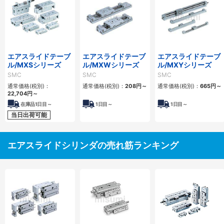
エアスライドテーブ
エアスライドテーブ
エアスライドテーブ
ル/MXSシリーズ
ル/MXWシリーズ
ル/MXYシリーズ
SMC
SMC
SMC
通常価格(税別)：
通常価格(税別)：
208
円
～
通常価格(税別)：
665
円
～
22,704
円
～
在庫品1日目～
1
日目～
1
日目～
当日出荷可能
エアスライドシリンダの売れ筋ランキング