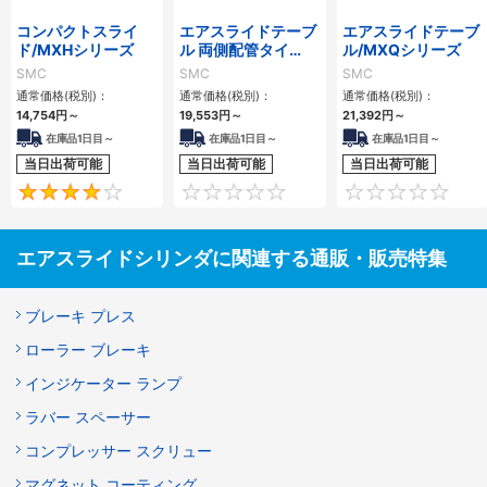
コンパクトスライ
エアスライドテーブ
エアスライドテーブ
ド/MXHシリーズ
ル 両側配管タイ
ル/MXQシリーズ
プ/MXQ□Aシリー
SMC
SMC
SMC
ズ
通常価格(税別)：
通常価格(税別)：
通常価格(税別)：
14,754
円
～
19,553
円
～
21,392
円
～
在庫品1日目～
在庫品1日目～
在庫品1日目～
当日出荷可能
当日出荷可能
当日出荷可能
4
0
エアスライドシリンダに関連する通販・販売特集
ブレーキ プレス
ローラー ブレーキ
インジケーター ランプ
ラバー スペーサー
コンプレッサー スクリュー
マグネット コーティング