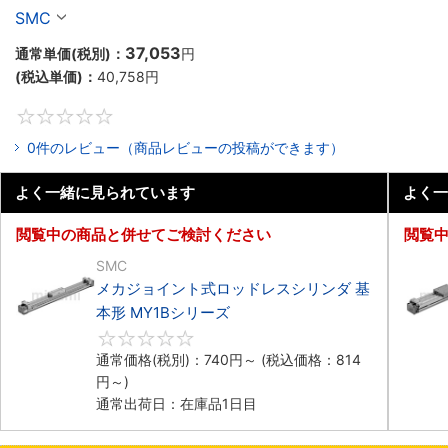
SMC
37,053
通常単価(税別)：
円
(税込単価)：
40,758
円
0
0件のレビュー（商品レビューの投稿ができます）
よく一緒に見られています
よく一
閲覧中の商品と併せてご検討ください
閲覧
SMC
メカジョイント式ロッドレスシリンダ 基
本形 MY1Bシリーズ
0
通常価格(税別)：
740
円
～
(税込価格：
814
円
～)
通常出荷日：在庫品1日目