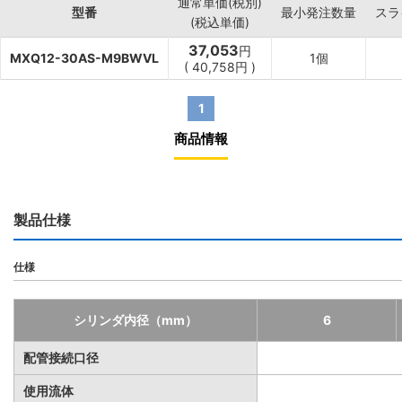
通常単価(税別)
型番
最小発注数量
スラ
(税込単価)
37,053
円
MXQ12-30AS-M9BWVL
1個
(
40,758
円
)
1
商品情報
製品仕様
仕様
シリンダ内径（mm）
6
配管接続口径
使用流体