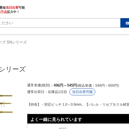
最短
当日出荷
5万点
拡大中！
ーブ SNシリーズ
Nシリーズ
通常単価(税別)
496
円
～
545
円
税込単価
546
円
～
600
円
通常出荷日：
在庫品1日目
当日出荷可能
【特長】・対応ピッチ 1.0～0.9mm。【バレル・リセプタクル材
よく一緒に見られています