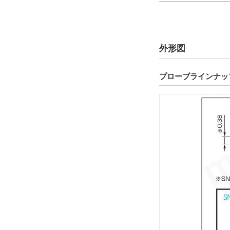
ストローク量（範囲）(mm)
1.1～2.6
外形図
許容電流(A)
2.5
プローブラインナッ
プランジャ 外径(mm)
0.31～0.60
0.61～0.90
外形図/複数選択する(2)
プランジャ 材質
銅合金
炭素鋼