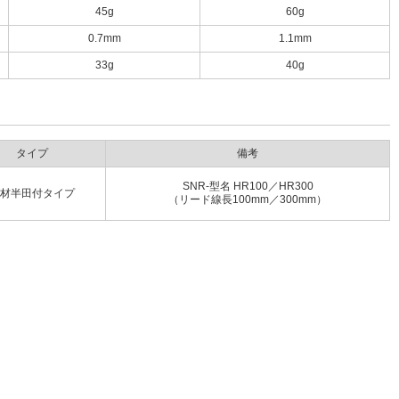
45g
60g
0.7mm
1.1mm
33g
40g
タイプ
備考
SNR-型名 HR100／HR300
材半田付タイプ
（リード線長100mm／300mm）