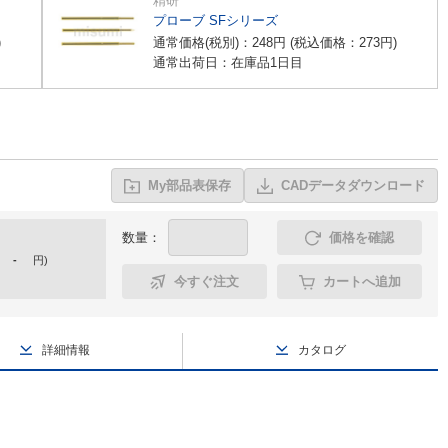
精研
プローブ SFシリーズ
)
通常価格(税別)：
248
円
(税込価格：
273
円
)
通常出荷日：在庫品1日目
My部品表保存
CADデータダウンロード
数量：
価格を確認
-
円
)
今すぐ注文
カートへ追加
詳細情報
カタログ