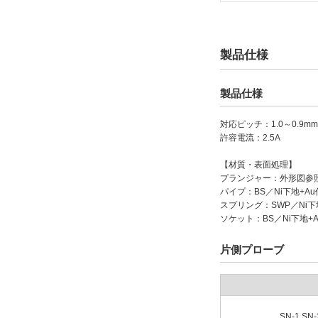
プランジャ長さ（範囲）(mm)
0.1～3
製品仕様
バレル・リセプタクル外径(mm)
製品仕様
0.58
対応ピッチ：1.0～0.9mm
許容電流：2.5A
プランジャ外径(mm)
【材質・表面処理】
0.38
プランジャー：外形図参
パイプ：BS／Ni下地+A
0.9
スプリング：SWP／Ni下
ソケット：BS／Ni下地+
タイプ
片側プローブ
SN
CAD
SN-1,SN-