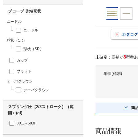
プロープ 先端形状
ニードル
ニードル
カタログ
球状（SR）
球状（SR）
5
未確定：候補が
型番あ
カップ
フラット
単価(税別)
テーパクラウン
テーパクラウン
スプリング圧［2/3ストローク］（範
商
囲）(gf)
30.1～50.0
商品情報