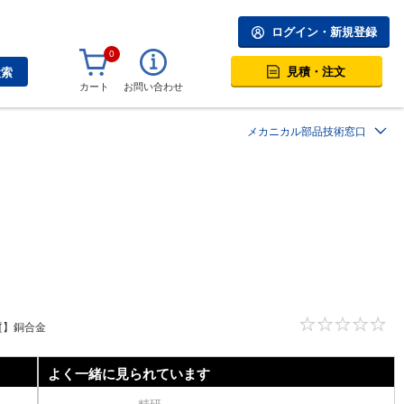
ログイン・新規登録
0
見積・注文
検索
カート
お問い合わせ
メカニカル部品技術窓口
質】銅合金
よく一緒に見られています