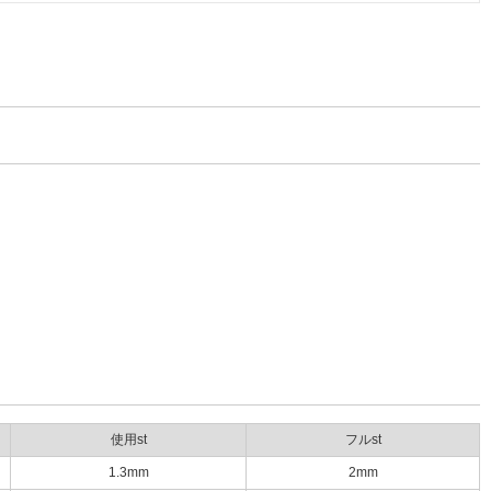
使用st
フルst
1.3mm
2mm