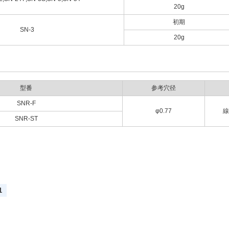
20g
初期
SN-3
20g
型番
参考穴径
SNR-F
φ0.77
線
SNR-ST
1