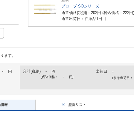
精研
プローブ SOシリーズ
通常価格(税別)：
202
円
(税込価格：
222
円
通常出荷日：在庫品1日目
ります。
-
円
合計(税別)
-
円
出荷日
-
(税込価格：
-
円
)
(参考出荷日：
品情報
型番リスト