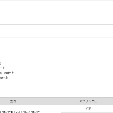
照
u仕上
地+Au仕上
Au仕上
型番
スプリング圧
初期
2,SN-2YF,SN-3S,SN-5,SN-5Y