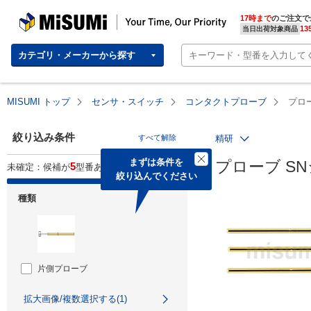
MISUMI | Your Time, Our Priority
17時まで
のご注文で
13
当日出荷対象商品
カテゴリ・メーカーから探す
MISUMI トップ
センサ・スイッチ
コンタクトプローブ
プロ
絞り込み条件
すべて解除
精研
まずは条件を

プローブ S
5
未確定：候補が
型番あります。
絞り込んでください
種類
片側プローブ
拡大画像/複数選択する(1)