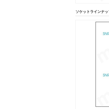
スプリング圧［2/3ストローク］(gf)
ソケットラインナッ
33
45
プランジャ長さ L1(mm)
2
外形図/複数選択する(1)
バレル・リセプタクル長さ L2(mm)
13
外形図/複数選択する(1)
初期スプリング圧（範囲）(gf)
10.1～20