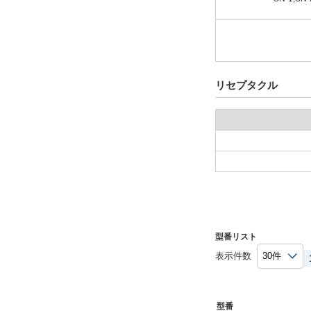
2D
出荷日
すべて
リセプタクル
当日出荷可能
型番リスト
表示件数
型番