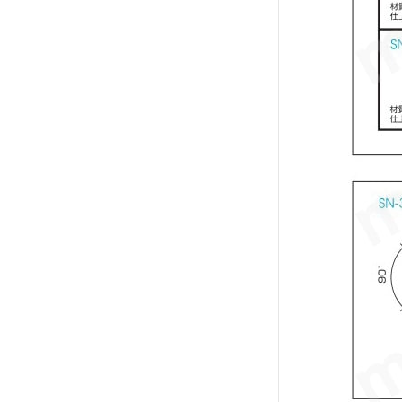
プランジャ 表面処理
ニッケルメッキ下地ロジウムメッキ
仕上
バレル/リセプタクル 長さ（範囲）
(mm)
10.1～15.0
外形図/複数選択する(1)
ストローク量(mm)
1.1
2
初期スプリング圧(gf)
20