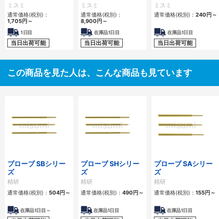
用スイッチングハブ
SUS304相当/
ミスミ
ミスミ
ミスミ
IESH-MB205/208-
SCM435】
通常価格(税別)：
通常価格(税別)：
通常価格(税別)：
240円
～
R
1,705円
～
8,900円
～
1日目
在庫品1日目
在庫品1日目
当日出荷可能
当日出荷可能
当日出荷可能
この商品を見た人は、こんな商品も見ています
プローブ SBシリー
プローブ SHシリー
プローブ SAシリー
ズ
ズ
ズ
精研
精研
精研
通常価格(税別)：
504円
～
通常価格(税別)：
490円
～
通常価格(税別)：
155円
～
在庫品1日目～
在庫品1日目
在庫品1日目