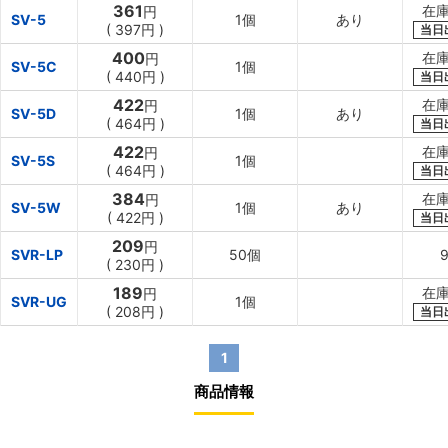
361
在庫
円
SV-5
1個
あり
(
397円
)
当日
400
在庫
円
SV-5C
1個
(
440円
)
当日
422
在庫
円
SV-5D
1個
あり
(
464円
)
当日
422
在庫
円
SV-5S
1個
(
464円
)
当日
384
在庫
円
SV-5W
1個
あり
(
422円
)
当日
209
円
SVR-LP
50個
(
230円
)
189
在庫
円
SVR-UG
1個
(
208円
)
当日
1
商品情報