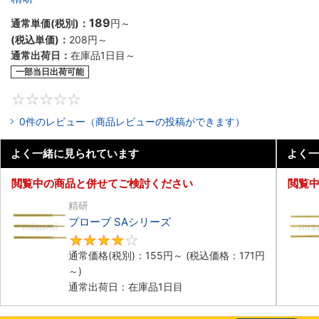
189
通常単価(税別)：
円
～
(税込単価)：
208円
～
通常出荷日：
在庫品1日目～
一部当日出荷可能
0
0件のレビュー（商品レビューの投稿ができます）
よく一緒に見られています
よく一
閲覧中の商品と併せてご検討ください
閲覧
精研
プローブ SAシリーズ
4
通常価格(税別)：
155円
～
(税込価格：
171円
～)
通常出荷日：在庫品1日目