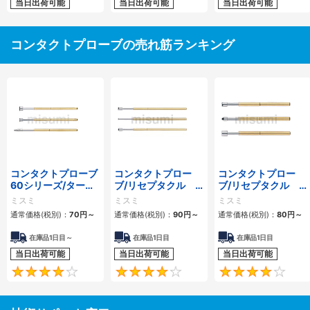
当日出荷可能
当日出荷可能
当日出荷可能
コンタクトプローブの売れ筋ランキング
コンタクトプローブ
コンタクトプロー
コンタクトプロー
60シリーズ/ターン
ブ/リセプタクル
ブ/リセプタクル
プローブ/リセプタ
45シリーズ
604シリーズ
ミスミ
ミスミ
ミスミ
クル
通常価格(税別)：
70円
～
通常価格(税別)：
90円
～
通常価格(税別)：
80円
～
在庫品1日目～
在庫品1日目
在庫品1日目
当日出荷可能
当日出荷可能
当日出荷可能
4.1
4.3