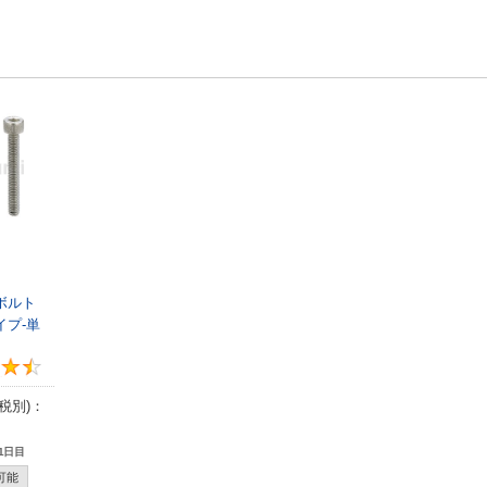
付ボルト
イプ-単
4.5
税別)：
1日目
可能