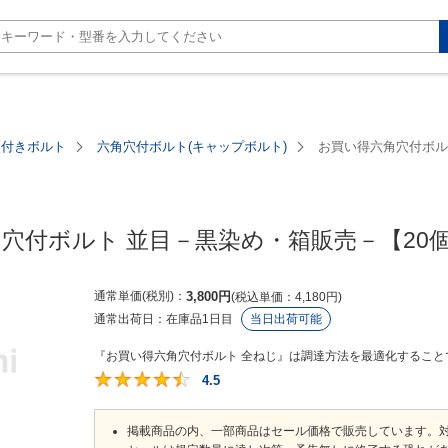
穴付きボルト
六角穴付ボルト(キャップボルト)
お買い得六角穴付ボル
穴付ボルト 並目－黒染め・箱販売－【20
通常単価(税別)
3,800
円
税込単価
4,180
円
通常出荷日：
在庫品1日目
当日出荷可能
『お買い得六角穴付ボルト 全ねじ』は調達方法を最適化することで
4.5
4.5
掲載商品の内、一部商品はセール価格で販売しています。