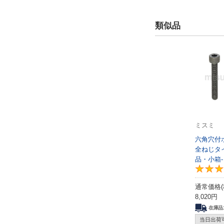
類似品
ミスミ
六角穴
全ねじタ
品・小箱-
通常価格(
8,020
円
在庫品
当日出荷