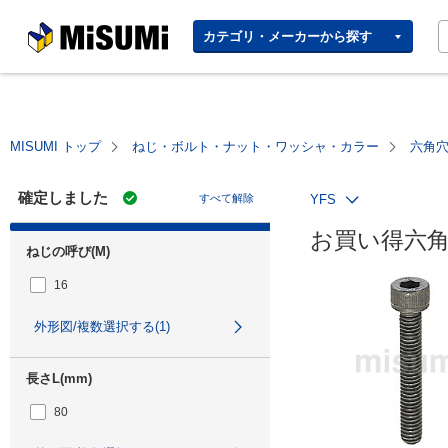
MISUMI | Your Time, Our
カテゴリ・メーカーから探す
Priority
MISUMI トップ
ねじ・ボルト・ナット・ワッシャ・カラー
六角
確定しました
すべて解除
YFS
お買い得六角
ねじの呼び(M)
16
外形図/複数選択する(1)
長さL(mm)
80