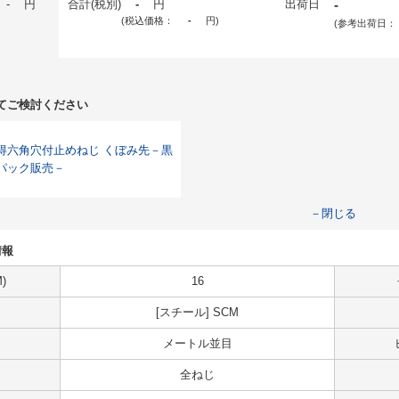
-
円
合計(税別)
-
円
出荷日
-
(税込価格：
-
円
)
(参考出荷日：
てご検討ください
得六角穴付止めねじ くぼみ先－黒
パック販売－
－閉じる
情報
)
16
[スチール] SCM
メートル並目
全ねじ