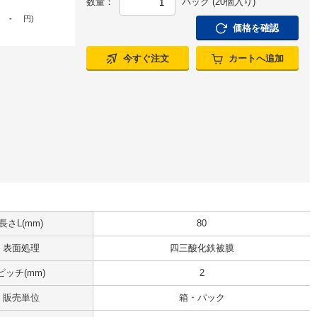
数量：
パック (20個入り)
-
円
)
価格を確認
今すぐ注文
カートへ追加
長さL(mm)
80
表面処理
四三酸化鉄被膜
ピッチ(mm)
2
販売単位
箱・パック