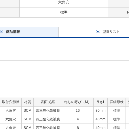
六角穴
標準
商品情報
型番リスト
取付穴形状
材質
表面 処理
ねじの呼び（M）
長さL
詳細形状
六角穴
SCM
四三酸化鉄被膜
16
80mm
標準
六角穴
SCM
四三酸化鉄被膜
4
45mm
標準
六角穴
SCM
四三酸化鉄被膜
8
40mm
標準