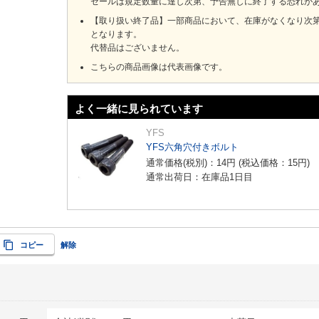
セールは規定数量に達し次第、予告無しに終了する恐れが
【取り扱い終了品】一部商品において、在庫がなくなり次
となります。
代替品はございません。
こちらの商品画像は代表画像です。
よく一緒に見られています
YFS
YFS六角穴付きボルト
通常価格(税別)：
14
円
(税込価格：
15
円
)
通常出荷日：在庫品1日目
コピー
解除