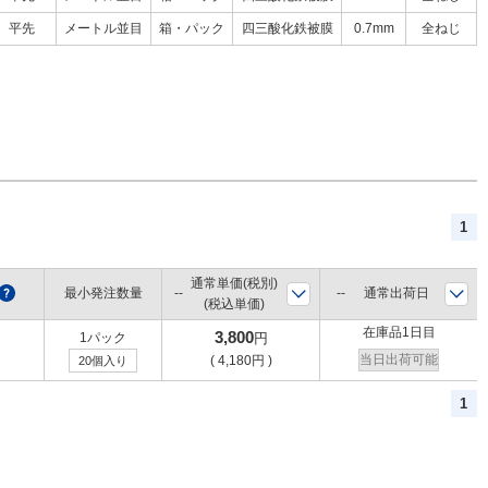
平先
メートル並目
箱・パック
四三酸化鉄被膜
0.7mm
全ねじ
1
通常単価(税別)
?
最小発注数量
通常出荷日
(税込単価)
在庫品1日目
3,800
1パック
円
当日出荷可能
(
4,180
円
)
20個入り
1