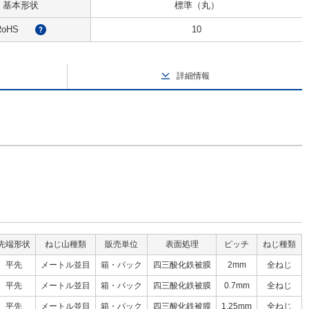
基本形状
標準（丸）
RoHS
10
?
詳細情報
先端形状
ねじ山種類
販売単位
表面処理
ピッチ
ねじ種類
平先
メートル並目
箱・パック
四三酸化鉄被膜
2mm
全ねじ
平先
メートル並目
箱・パック
四三酸化鉄被膜
0.7mm
全ねじ
平先
メートル並目
箱・パック
四三酸化鉄被膜
1.25mm
全ねじ