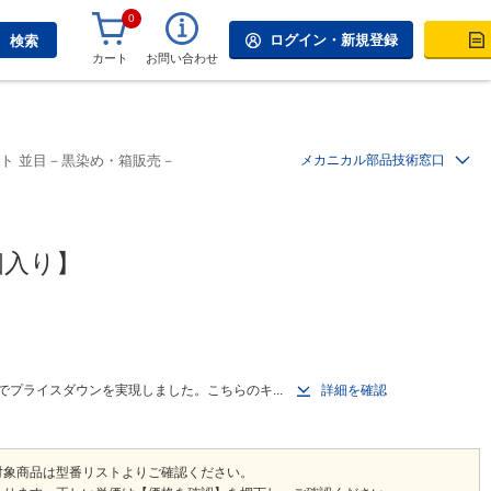
0
ログイン・新規登録
検索
カート
お問い合わせ
ト 並目－黒染め・箱販売－
メカニカル部品技術窓口
個入り】
プライスダウンを実現しました。こちらのキ...
詳細を確認
対象商品は型番リストよりご確認ください。