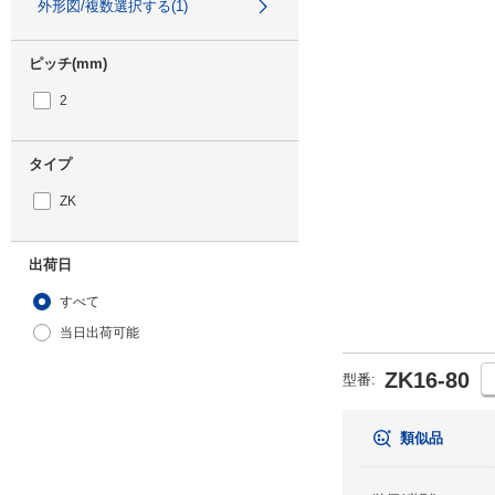
外形図/複数選択する(1)
ピッチ(mm)
2
タイプ
ZK
出荷日
すべて
当日出荷可能
ZK16-80
型番:
類似品