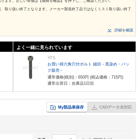
あります。正しい単価は【価格を確認】を押下し、ご確認ください。
第、取り扱い終了となります。メーカー製造終了品ではなくミスミ取り扱い終了
詳細を確認
よく一緒に見られています
YFS
お買い得六角穴付ボルト 細目－黒染め・パッ
ク販売－
通常価格(税別)：
650
円
(税込価格：
715
円
)
通常出荷日：在庫品1日目
My部品表保存
CADデータ未対応