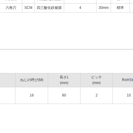
六角穴
SCM
四三酸化鉄被膜
4
30mm
標準
長さL
ピッチ
ねじの呼び(M)
RoHS
(mm)
(mm)
16
80
2
10