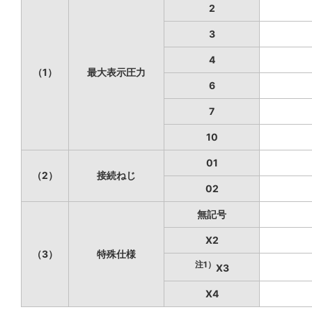
2
3
4
（1）
最大表示圧力
6
7
10
01
（2）
接続ねじ
02
無記号
X2
（3）
特殊仕様
注1）
X3
X4