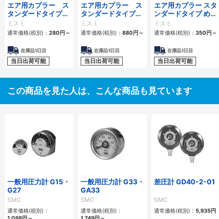
エア用カプラー ス
エア用カプラー ス
エア用カプラー スタ
タンダードタイプ
タンダードタイプ
ンダードタイプ めね
おねじプラグ
おねじソケット
じプラグ
ミスミ
ミスミ
ミスミ
通常価格(税別)：
280円
～
通常価格(税別)：
880円
～
通常価格(税別)：
350円
～
在庫品1日目
在庫品1日目
在庫品1日目
当日出荷可能
当日出荷可能
当日出荷可能
この商品を見た人は、こんな商品も見ています
一般用圧力計 G15・
一般用圧力計 G33・
差圧計 GD40-2-01
G27
GA33
SMC
SMC
SMC
通常価格(税別)：
通常価格(税別)：
通常価格(税別)：
5,935円
1,098円
～
1,749円
～