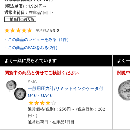
(税込単価)：
1,924円
～
通常出荷日：
在庫品1日目～
一部当日出荷可能
平均満足度
5.0
5
この商品のレビューをみる（1件）
この商品のFAQをみる(2件)
よく一緒に見られています
よく一
閲覧中の商品と併せてご検討ください
閲覧
SMC
一般用圧力計/リミットインジケータ付
G46・GA46
4
通常価格(税別)：
256円
～
(税込価格：
282
円
～)
通常出荷日：在庫品1日目