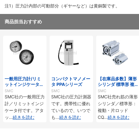
注1）圧力計内部の可動部分（ギヤーなど）は黄銅製です。
商品担当おすすめ
一般用圧力計/リミ
コンパクトマノメー
【在庫品多数】薄形
ットインジケータ付
タ PPAシリーズ
シリンダ 標準形 複
G46・GA46
動・片ロッド CQ2
SMC
SMC
SMC
シリーズ
SMC社の一般用圧力
SMC社の圧力計測器
SMC社売れ筋の薄形
計／リミットインジ
です。携帯性に優れ
シリンダ／標準形：
ケータ付です。アタ
ているので、いつで
複動・片ロッド
ッ
...
続きを読む
も
...
続きを読む
CQ
...
続きを読む