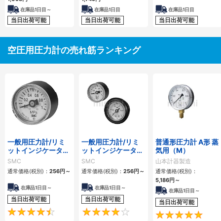
在庫品1日目～
在庫品1日目
在庫品1日目
当日出荷可能
当日出荷可能
当日出荷可能
空圧用圧力計の売れ筋ランキング
一般用圧力計/リミ
一般用圧力計/リミ
普通形圧力計 A形 蒸
ットインジケータ付
ットインジケータ付
気用（M）
G36・GA36
G46・GA46
SMC
SMC
山本計器製造
通常価格(税別)：
256円
～
通常価格(税別)：
256円
～
通常価格(税別)：
5,186円
～
在庫品1日目～
在庫品1日目～
在庫品1日目～
当日出荷可能
当日出荷可能
当日出荷可能
4.6
4