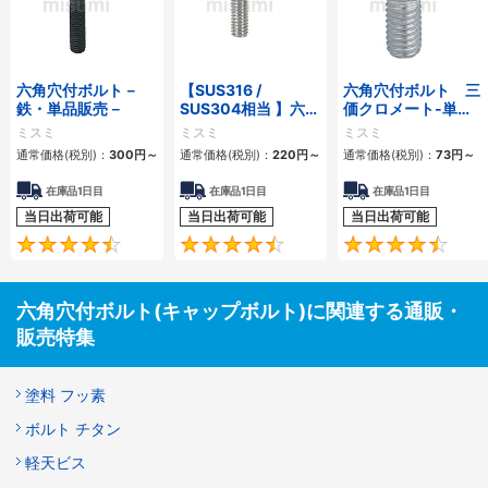
六角穴付ボルト－
【SUS316 /
六角穴付ボルト 三
鉄・単品販売－
SUS304相当 】六角
価クロメート-単
穴付ボルト ステンレ
品・小箱-
ミスミ
ミスミ
ミスミ
ス
通常価格(税別)：
300円
～
通常価格(税別)：
220円
～
通常価格(税別)：
73円
～
在庫品1日目
在庫品1日目
在庫品1日目
当日出荷可能
当日出荷可能
当日出荷可能
4.5
4.7
六角穴付ボルト(キャップボルト)に関連する通販・
販売特集
塗料 フッ素
ボルト チタン
軽天ビス