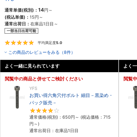
14
通常単価(税別)：
円
～
(税込単価)：
15円
～
通常出荷日：
在庫品1日目～
一部当日出荷可能
平均満足度
5.0
5
この商品のレビューをみる（8件）
よく一緒に見られています
よく一
閲覧中の商品と併せてご検討ください
閲覧
YFS
お買い得六角穴付ボルト 細目－黒染め・
パック販売－
4
通常価格(税別)：
650円
～
(税込価格：
715
円
～)
通常出荷日：在庫品1日目