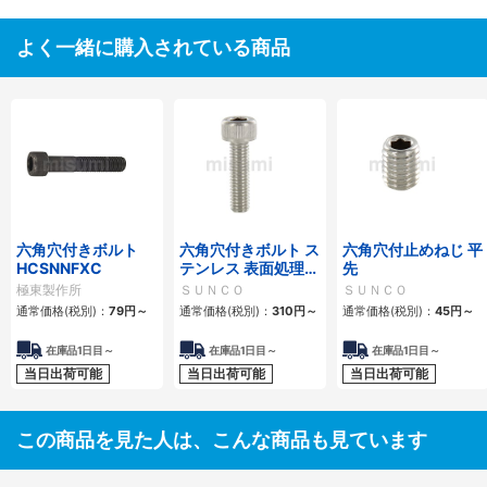
よく一緒に購入されている商品
六角穴付きボルト
六角穴付きボルト ス
六角穴付止めねじ 平
HCSNNFXC
テンレス 表面処理な
先
し 全ねじ
極東製作所
ＳＵＮＣＯ
ＳＵＮＣＯ
通常価格(税別)：
79円
～
通常価格(税別)：
310円
～
通常価格(税別)：
45円
～
在庫品1日目～
在庫品1日目～
在庫品1日目～
当日出荷可能
当日出荷可能
当日出荷可能
この商品を見た人は、こんな商品も見ています