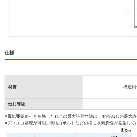
仕様
材質
構造用
ねじ等級
※電気亜鉛めっきを施したねじの最大許容寸法は、4hをねじの最大
※ディスコ処理が可能…高張力ボルトなどの様に水素脆性が発生して