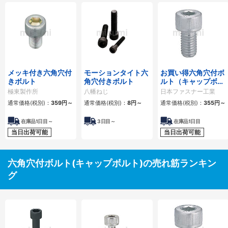
メッキ付き六角穴付
モーションタイト六
お買い得六角穴付ボ
きボルト
角穴付きボルト
ルト（キャップボル
ト）－ユニクロ・パ
極東製作所
八幡ねじ
日本ファスナー工業
ック販売－
通常価格(税別)：
359円
～
通常価格(税別)：
8円
～
通常価格(税別)：
355円
～
在庫品1日目～
3
日目～
在庫品1日目
当日出荷可能
当日出荷可能
六角穴付ボルト(キャップボルト)の売れ筋ランキン
グ