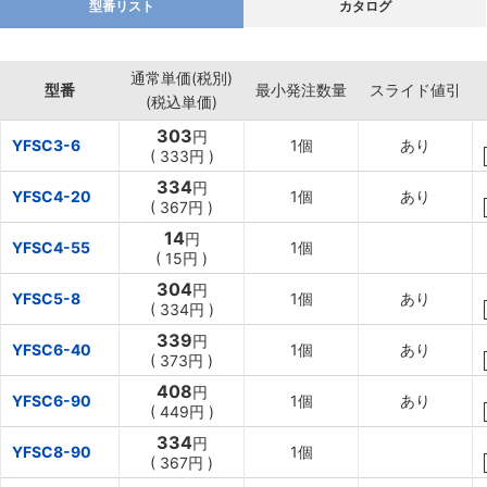
型番リスト
カタログ
通常単価(税別)
型番
最小発注数量
スライド値引
(税込単価)
303
円
YFSC3-6
1個
あり
(
333円
)
334
円
YFSC4-20
1個
あり
(
367円
)
14
円
YFSC4-55
1個
(
15円
)
304
円
YFSC5-8
1個
あり
(
334円
)
339
円
YFSC6-40
1個
あり
(
373円
)
408
円
YFSC6-90
1個
あり
(
449円
)
334
円
YFSC8-90
1個
(
367円
)