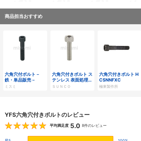
商品担当おすすめ
六角穴付ボルト－
六角穴付きボルト ス
六角穴付きボルト H
鉄・単品販売－
テンレス 表面処理な
CSNNFXC
し 全ねじ
ミスミ
ＳＵＮＣＯ
極東製作所
YFS六角穴付きボルトのレビュー
5.0
5
平均満足度
8件のレビュー
星5
100%