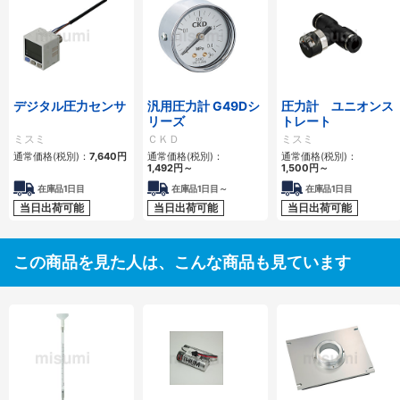
デジタル圧力センサ
汎用圧力計 G49Dシ
圧力計 ユニオンス
リーズ
トレート
ミスミ
ＣＫＤ
ミスミ
通常価格(税別)：
7,640円
通常価格(税別)：
通常価格(税別)：
1,492円
～
1,500円
～
在庫品1日目
在庫品1日目～
在庫品1日目
当日出荷可能
当日出荷可能
当日出荷可能
この商品を見た人は、こんな商品も見ています