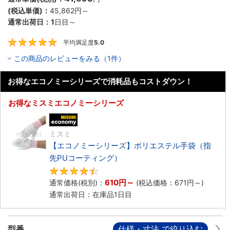
(税込単価)：
45,862円
～
通常出荷日：
1
日目～
平均満足度
5.0
5
この商品のレビューをみる（1件）
お得なエコノミーシリーズで消耗品もコストダウン！
お得なミスミエコノミーシリーズ
エコノミー品
ミスミ
【エコノミーシリーズ】ポリエステル手袋（指
先PUコーティング）
4.7
610円
～
通常価格(税別)：
(税込価格：
671円
～)
通常出荷日：在庫品1日目
型番
仕様・寸法 で絞り込む