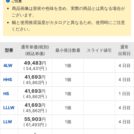
ご注意
商品画像は形状や色味を含め、実際の商品とは異なる場合が
ございます。
幅と使用推奨温度がカタログと異なるため、使用時にご注意
ください。
通常単価(税別)
通常
型番
最小発注数量
スライド値引
(税込単価)
出荷日
49,483
円
4LW
1個
4
日目
(
54,431円
)
41,693
円
HHS
1個
4
日目
(
45,862円
)
41,693
円
HS
1個
1
日目
(
45,862円
)
41,693
円
LLLW
1個
4
日目
(
45,862円
)
55,903
円
LLW
1個
4
日目
(
61,493円
)
-