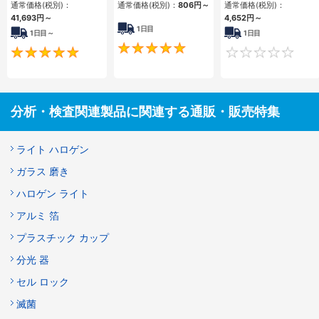
通常価格(税別)：
通常価格(税別)：
806円
～
通常価格(税別)：
41,693円
～
4,652円
～
1日目
1日目～
1日目
4.8
5
分析・検査関連製品に関連する通販・販売特集
ライト ハロゲン
ガラス 磨き
ハロゲン ライト
アルミ 箔
プラスチック カップ
分光 器
セル ロック
滅菌