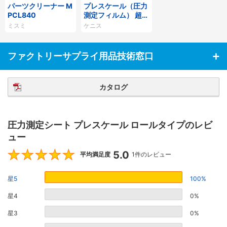
パーツクリーナー M
プレスケール（圧力
PCL840
測定フィルム） 超微
圧用
ミスミ
ケニス
ファクトリーサプライ用品技術窓口
カタログ
圧力測定シート プレスケール ロールタイプのレビ
ュー
5.0
5
平均満足度
1件のレビュー
星5
100%
星4
0%
星3
0%