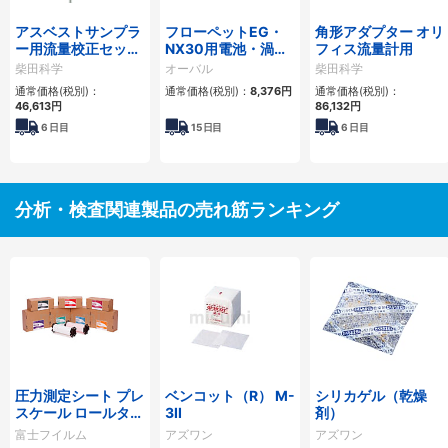
アスベストサンプラ
フローペットEG・
角形アダプター オリ
ー用流量校正セッ
NX30用電池・渦式
フィス流量計用
ト ＡＰＳ－６／Ａ
フローモニター用電
柴田科学
オーバル
柴田科学
ＰＳ－７型用
池
通常価格(税別)：
通常価格(税別)：
8,376円
通常価格(税別)：
46,613円
86,132円
6
日目
15
日目
6
日目
分析・検査関連製品の売れ筋ランキング
圧力測定シート プレ
ベンコット（R） M-
シリカゲル（乾燥
スケール ロールタイ
3II
剤）
プ
富士フイルム
アズワン
アズワン