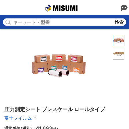
MISUMI
検索
圧力測定シート プレスケール ロールタイプ
富士フイルム
41,693
通常単価(税別)：
円
～