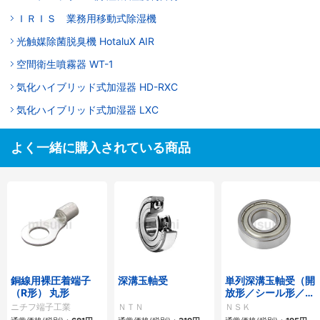
ＩＲＩＳ 業務用移動式除湿機
光触媒除菌脱臭機 HotaluX AIR
空間衛生噴霧器 WT-1
気化ハイブリッド式加湿器 HD-RXC
気化ハイブリッド式加湿器 LXC
よく一緒に購入されている商品
銅線用裸圧着端子
深溝玉軸受
単列深溝玉軸受（開
（R形） 丸形
放形／シール形／シ
ールド形）
ニチフ端子工業
ＮＴＮ
ＮＳＫ