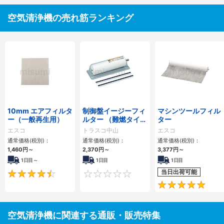
空気清浄機の売れ筋ランキング
10mm エアフィルタ
制御盤イージーフィ
マシンツールフィル
ー（一般再生用）
ルター （難燃タイ
ター
プ）
エスコ
トラスコ中山
エスコ
通常価格(税別)：
通常価格(税別)：
通常価格(税別)：
1,460円
～
2,370円
～
3,377円
～
1日目～
1日目
1日目
当日出荷可能
4.5
0
空気清浄機に関連する通販・販売特集