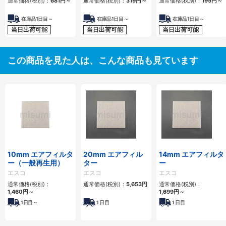
通常価格(税別)：
681円
～
通常価格(税別)：
319円
～
通常価格(税別)：
195円
～
在庫品1日目～
在庫品1日目～
在庫品1日目～
当日出荷可能
当日出荷可能
当日出荷可能
この商品を見た人は、こんな商品も見ています
10mm エアフィルタ
20mm エアフィル
14mm エアフィルタ
ー（一般再生用）
ター
ー
エスコ
エスコ
エスコ
通常価格(税別)：
通常価格(税別)：
5,653円
通常価格(税別)：
1,460円
～
1,699円
～
1
日目～
1
日目
1
日目