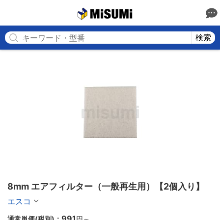
MISUMI
検索
8mm エアフィルター（一般再生用）【2個入り】
エスコ
991
通常単価(税別)：
円
～