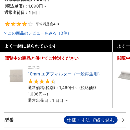
(税込単価)：
1,090円
～
通常出荷日：
1
日目
平均満足度
4.3
4.3
この商品のレビューをみる（3件）
よく一緒に見られています
よく一
閲覧中の商品と併せてご検討ください
閲覧
エスコ
10mm エアフィルター（一般再生用）
4.5
通常価格(税別)：
1,460円
～
(税込価格：
1,606円
～)
通常出荷日：1 日目 ～
型番
仕様・寸法 で絞り込む