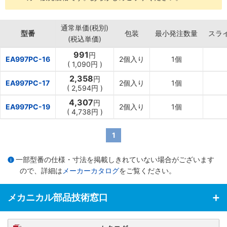
通常単価(税別)
型番
包装
最小発注数量
スラ
(税込単価)
991
円
EA997PC-16
2個入り
1個
(
1,090円
)
2,358
円
EA997PC-17
2個入り
1個
(
2,594円
)
4,307
円
EA997PC-19
2個入り
1個
(
4,738円
)
1
一部型番の仕様・寸法を掲載しきれていない場合がございます
ので、詳細は
メーカーカタログ
をご覧ください。
メカニカル部品技術窓口