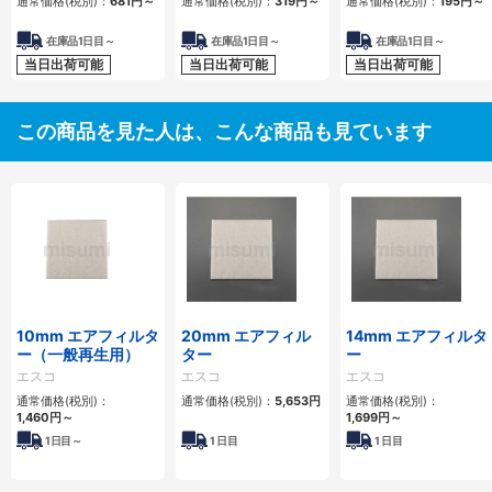
通常価格(税別)：
681円
～
通常価格(税別)：
319円
～
通常価格(税別)：
195円
～
在庫品1日目～
在庫品1日目～
在庫品1日目～
当日出荷可能
当日出荷可能
当日出荷可能
この商品を見た人は、こんな商品も見ています
10mm エアフィルタ
20mm エアフィル
14mm エアフィルタ
ー（一般再生用）
ター
ー
エスコ
エスコ
エスコ
通常価格(税別)：
通常価格(税別)：
5,653円
通常価格(税別)：
1,460円
～
1,699円
～
1
日目～
1
日目
1
日目