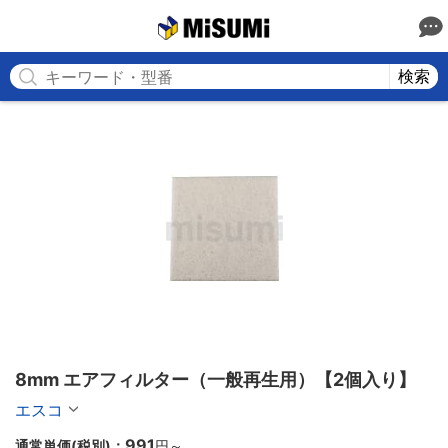
MISUMI
検索
8mm エアフィルター（一般再生用）【2個入り】
エスコ
991
通常単価(税別)：
円
～