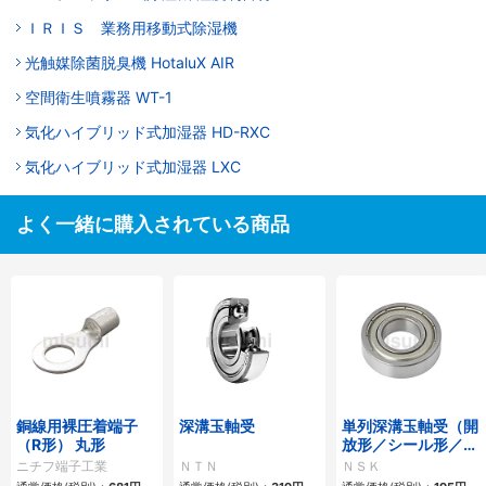
ＩＲＩＳ 業務用移動式除湿機
光触媒除菌脱臭機 HotaluX AIR
空間衛生噴霧器 WT-1
気化ハイブリッド式加湿器 HD-RXC
気化ハイブリッド式加湿器 LXC
よく一緒に購入されている商品
銅線用裸圧着端子
深溝玉軸受
単列深溝玉軸受（開
（R形） 丸形
放形／シール形／シ
ールド形）
ニチフ端子工業
ＮＴＮ
ＮＳＫ