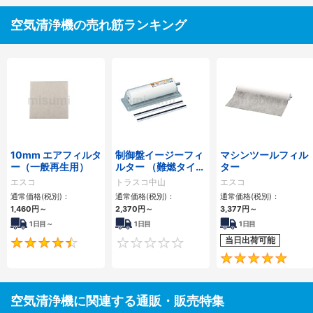
空気清浄機の売れ筋ランキング
10mm エアフィルタ
制御盤イージーフィ
マシンツールフィル
ー（一般再生用）
ルター （難燃タイ
ター
プ）
エスコ
トラスコ中山
エスコ
通常価格(税別)：
通常価格(税別)：
通常価格(税別)：
1,460円
～
2,370円
～
3,377円
～
1日目～
1日目
1日目
当日出荷可能
4.5
0
空気清浄機に関連する通販・販売特集