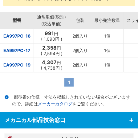
通常単価(税別)
型番
包装
最小発注数量
スラ
(税込単価)
991
円
EA997PC-16
2個入り
1個
(
1,090円
)
2,358
円
EA997PC-17
2個入り
1個
(
2,594円
)
4,307
円
EA997PC-19
2個入り
1個
(
4,738円
)
1
一部型番の仕様・寸法を掲載しきれていない場合がございます
ので、詳細は
メーカーカタログ
をご覧ください。
メカニカル部品技術窓口