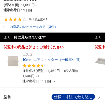
(税込単価)：
1,090円
～
通常出荷日：
1
日目
平均満足度
4.3
4.3
この商品のレビューをみる（3件）
よく一緒に見られています
よく一
閲覧中の商品と併せてご検討ください
閲覧
エスコ
10mm エアフィルター（一般再生用）
4.5
通常価格(税別)：
1,460円
～
(税込価格：
1,606円
～)
通常出荷日：1 日目 ～
型番
仕様・寸法 で絞り込む