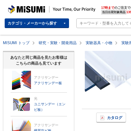
MISUMI | Your Time, Our Priority
17時まで
のご注文で
13
当日出荷対象商品
カテゴリ・メーカーから探す
MISUMI トップ
研究・実験・開発用品
実験器具・小物
実験
あなたと同じ商品を見たお客様は
こちらの商品も見ています
アクリサンデー
アクリサンデー板
光
ユニサンデー（エン
ビ板）
カタログ
アクリサンデー
硬質塩ビ板