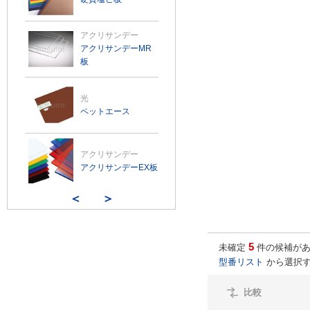
アクリサンデー
アクリサンデーMR
板
光
ペットエース
アクリサンデー
アクリサンデーEX板
＜
＞
5
未確定
件の候補があ
型番リスト
から選択す
比較