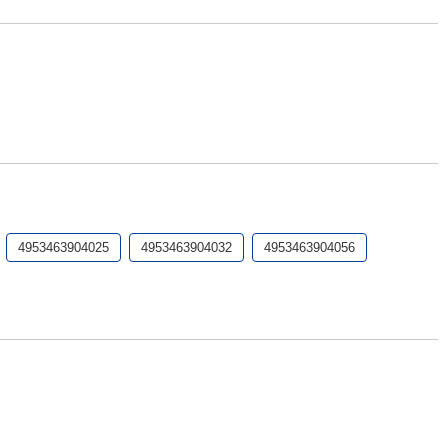
4953463904025
4953463904032
4953463904056