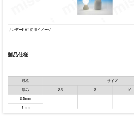
サンデーPET 使用イメージ
製品仕様
規格
サイズ
厚み
SS
S
M
0.5mm
1mm
1.5mm
200×300
300×450
450×6
2mm