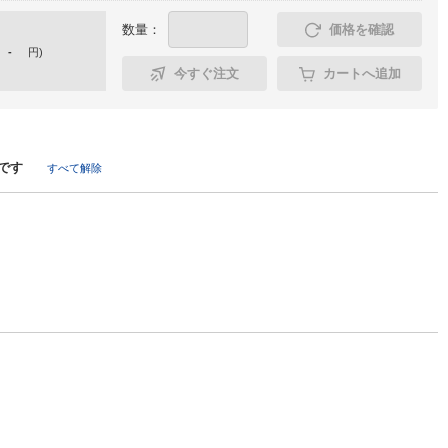
数量：
価格を確認
-
円
)
今すぐ注文
カートへ追加
です
すべて解除