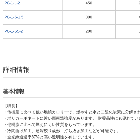
PG-1-L-2
450
PG-1-S-1.5
300
PG-1-SS-2
200
詳細情報
基本情報
【特長】
・他樹脂に比べて低い燃焼カロリーで、燃やすと水と二酸化炭素に分解さ
・ポリカーボネートに近い面衝撃強度があります。 耐薬品性にも優れてい
・他樹脂に比べて燃えにくい性質をもっています。
・冷間曲げ加工、超深絞り成形、打ち抜き加工などが可能です。
・全光線透過率87%と高い透明性を有しています。