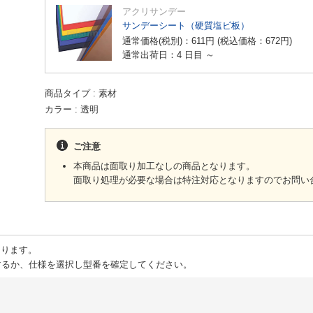
アクリサンデー
サンデーシート（硬質塩ビ板）
通常価格(税別)：
611
円
(税込価格：
672
円
)
通常出荷日：4 日目 ～
商品タイプ
素材
カラー
透明
ご注意
本商品は面取り加工なしの商品となります。
面取り処理が必要な場合は特注対応となりますのでお問い
ります。
るか、仕様を選択し型番を確定してください。