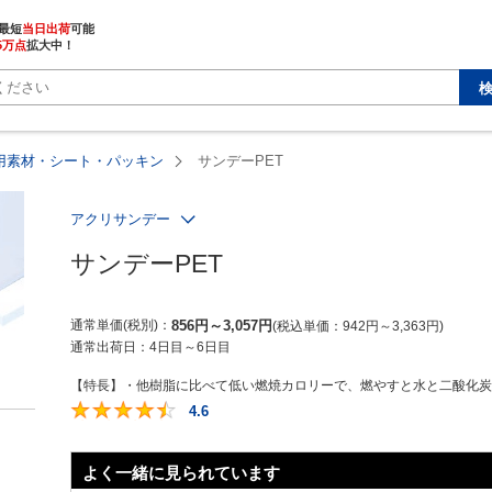
最短
当日出荷
5万点
拡大中！
用素材・シート・パッキン
サンデーPET
アクリサンデー
サンデーPET
通常単価(税別)
856
円
～
3,057
円
税込単価
942
円
～
3,363
円
通常出荷日：
4日目～6日目
【特長】・他樹脂に比べて低い燃焼カロリーで、燃やすと水と二酸化炭素
4.6
4.6
よく一緒に見られています