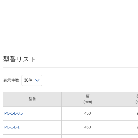
3mm
型番リスト
表示件数
幅
型番
(mm)
(
PG-1-L-0.5
450
PG-1-L-1
450