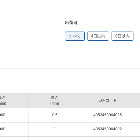
出荷日
すべて
4日以内
6日以内
長さ
厚さ
JANコード
mm)
(mm)
900
0.5
4953463904025
900
1
4953463904032