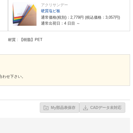
アクリサンデー
硬質塩ビ板
通常価格(税別)：
2,779
円
(税込価格：
3,057
円
)
通常出荷日：4 日目 ～
材質
【樹脂】PET
合わせ下さい。
My部品表保存
CADデータ未対応