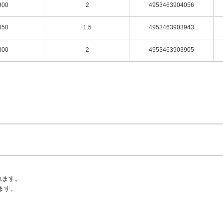
900
2
4953463904056
450
1.5
4953463903943
300
2
4953463903905
れます。
ます。