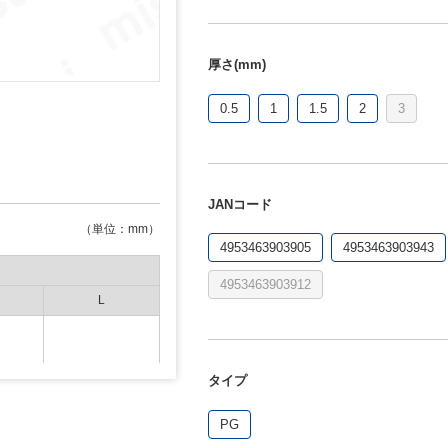
厚さ(mm)
0.5
1
1.5
2
3
JANコード
（単位：mm）
4953463903905
4953463903943
4953463903912
L
タイプ
00
450×900
PG