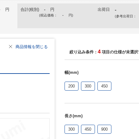
-
円
合計(税別)
-
円
出荷日
-
(税込価格：
-
円
)
(参考出荷日：
商品情報を閉じる
4
絞り込み条件：
項目の仕様が未選択
幅(mm)
200
300
450
長さ(mm)
300
450
900