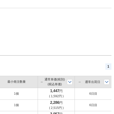
1
通常単価(税別)
最小発注数量
通常出荷日
(税込単価)
1,447
円
1個
6日目
(
1,592
円
)
2,286
円
1個
6日目
(
2,515
円
)
3,057