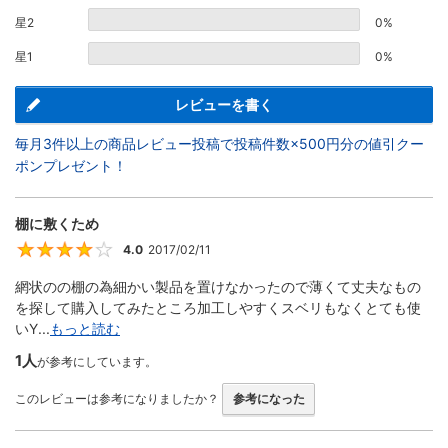
星2
0%
星1
0%
レビューを書く
毎月3件以上の商品レビュー投稿で投稿件数×500円分の値引クー
ポンプレゼント！
棚に敷くため
4.0
2017/02/11
4
網状のの棚の為細かい製品を置けなかったので薄くて丈夫なもの
を探して購入してみたところ加工しやすくスベリもなくとても使
いY...
もっと読む
1人
が参考にしています。
このレビューは参考になりましたか？
参考になった