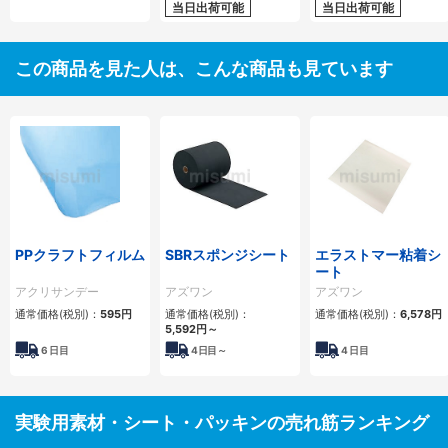
当日出荷可能
当日出荷可能
この商品を見た人は、こんな商品も見ています
PPクラフトフィルム
SBRスポンジシート
エラストマー粘着シ
ート
アクリサンデー
アズワン
アズワン
通常価格(税別)：
595円
通常価格(税別)：
通常価格(税別)：
6,578円
5,592円
～
6
日目
4
日目～
4
日目
実験用素材・シート・パッキンの売れ筋ランキング