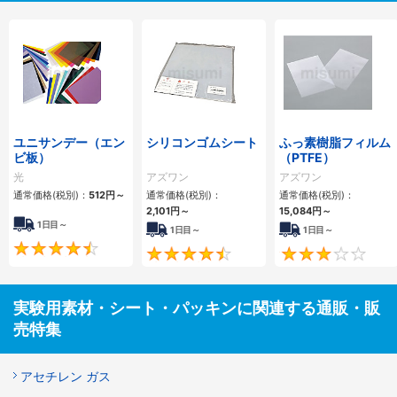
ユニサンデー（エン
シリコンゴムシート
ふっ素樹脂フィルム
ビ板）
（PTFE）
光
アズワン
アズワン
通常価格(税別)：
512円
～
通常価格(税別)：
通常価格(税別)：
2,101円
～
15,084円
～
1日目～
1日目～
1日目～
4.4
4.5
実験用素材・シート・パッキンに関連する通販・販
売特集
アセチレン ガス