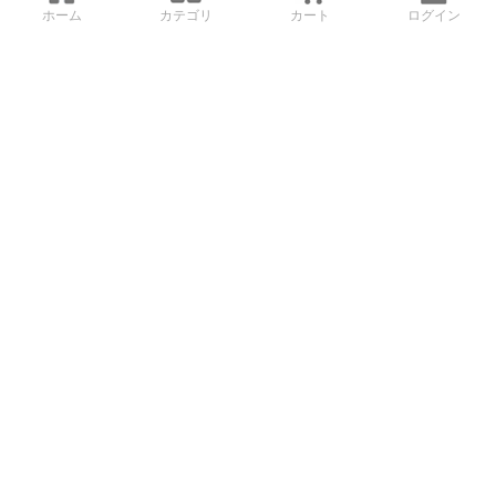
ホーム
カテゴリ
カート
ログイン
3Dデータから直接手配する