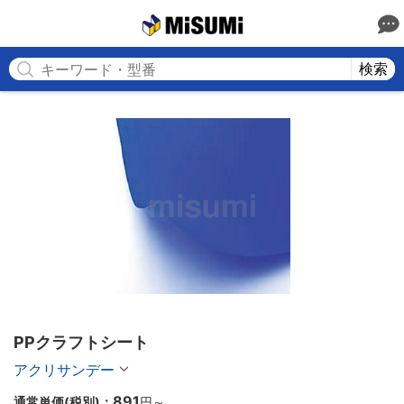
MISUMI
検索
PPクラフトシート
アクリサンデー
891
通常単価(税別)：
円
～