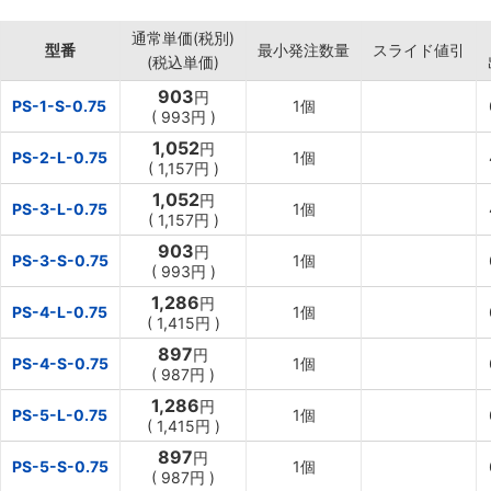
・工業用途にも使用できる素材です。
通常単価(税別)
【用途】
型番
最小発注数量
スライド値引
(税込単価)
・クリアファイル。
・仕切りファイル。
903
円
PS-1-S-0.75
1個
・インデックス。
(
993円
)
・書類ケース。
1,052
円
PS-2-L-0.75
1個
・各種事務用品。
(
1,157円
)
・メガホン。
1,052
円
PS-3-L-0.75
1個
・かばん。
(
1,157円
)
・作業台のトップシート。
903
円
PS-3-S-0.75
1個
(
993円
)
1,286
円
PS-4-L-0.75
1個
(
1,415円
)
897
円
PS-4-S-0.75
1個
(
987円
)
1,286
円
PS-5-L-0.75
1個
(
1,415円
)
897
円
PS-5-S-0.75
1個
(
987円
)