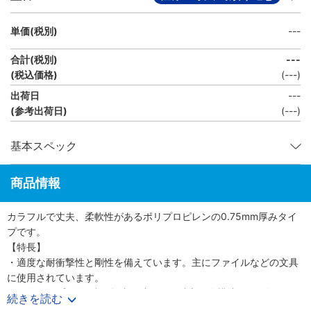
単価(税別)
---
合計(税別)
---
(税込価格)
(
---
)
出荷日
---
(参考出荷日)
(---)
基本スペック
商品情報
カラフルで丈夫、柔軟性があるポリプロピレンの0.75mm厚みタイ
プです。
【特長】
・適度な耐衝撃性と剛性を備えています。主にファイルなどの文具
に使用されています。
・発泡タイプは約3倍に押出し成形した独立気泡構造なので軽量で
続きを読む
す。（比重0.3）。