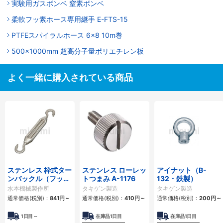
実験用ガスボンベ 窒素ボンベ
柔軟フッ素ホース専用継手 E-FTS-15
PTFEスパイラルホース 6×8 10m巻
500x1000mm 超高分子量ポリエチレン板
よく一緒に購入されている商品
ステンレス 枠式ター
ステンレス ローレッ
アイナット（B-
ンバックル（フック
トつまみ A-1176
132・鉄製）
&フック） TBシリー
水本機械製作所
タキゲン製造
タキゲン製造
ズ
通常価格(税別)：
841円
～
通常価格(税別)：
410円
～
通常価格(税別)：
200円
～
1日目～
在庫品1日目
在庫品1日目