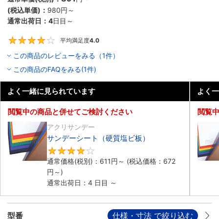
(税込単価)：
980円
～
通常出荷日：
4
日目～
平均満足度
4.0
4
この商品のレビューをみる（1件）
この商品のFAQをみる(1件)
よく一緒に見られています
よく一
閲覧中の商品と併せてご検討ください
閲覧
アクリサンデー
サンデーシート（硬質塩ビ板）
4.2
通常価格(税別)：
611円
～
(税込価格：
672
円
～)
通常出荷日：4 日目 ～
型番
仕様・寸法 で絞り込む