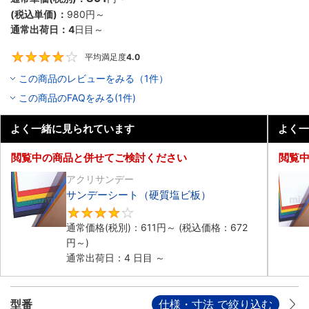
(税込単価)：
980円
～
通常出荷日：
4
日目～
平均満足度
4.0
4
この商品のレビューをみる（1件）
この商品のFAQをみる(1件)
よく一緒に見られています
よく一
閲覧中の商品と併せてご検討ください
閲覧
アクリサンデー
サンデーシート（硬質塩ビ板）
4.2
通常価格(税別)：
611円
～
(税込価格：
672
円
～)
通常出荷日：4 日目 ～
型番
仕様・寸法 で絞り込む