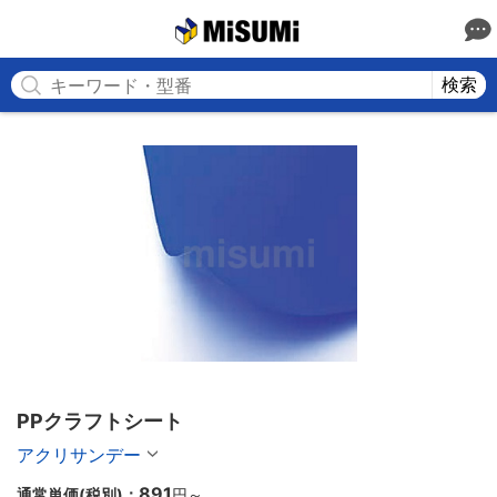
MISUMI
検索
PPクラフトシート
アクリサンデー
891
通常単価(税別)：
円
～