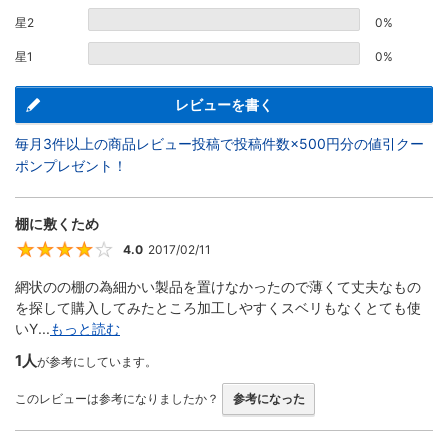
星2
0%
星1
0%
レビューを書く
毎月3件以上の商品レビュー投稿で投稿件数×500円分の値引クー
ポンプレゼント！
棚に敷くため
4.0
2017/02/11
4
網状のの棚の為細かい製品を置けなかったので薄くて丈夫なもの
を探して購入してみたところ加工しやすくスベリもなくとても使
いY...
もっと読む
1人
が参考にしています。
このレビューは参考になりましたか？
参考になった