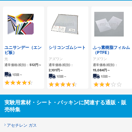
ユニサンデー（エン
シリコンゴムシート
ふっ素樹脂フィルム
ビ板）
（PTFE）
光
アズワン
アズワン
通常価格(税別)：
512円
～
通常価格(税別)：
通常価格(税別)：
2,101円
～
15,084円
～
1日目～
1日目～
1日目～
4.4
4.5
実験用素材・シート・パッキンに関連する通販・販
売特集
アセチレン ガス