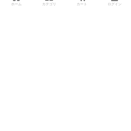
ホーム
カテゴリ
カート
ログイン
3Dデータから直接手配する