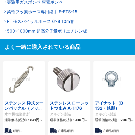
実験用ガスボンベ 窒素ボンベ
柔軟フッ素ホース専用継手 E-FTS-15
PTFEスパイラルホース 6×8 10m巻
500x1000mm 超高分子量ポリエチレン板
よく一緒に購入されている商品
ステンレス 枠式ター
ステンレス ローレッ
アイナット（B-
ンバックル（フック
トつまみ A-1176
132・鉄製）
&フック） TBシリー
水本機械製作所
タキゲン製造
タキゲン製造
ズ
通常価格(税別)：
841円
～
通常価格(税別)：
410円
～
通常価格(税別)：
200円
～
1日目～
在庫品1日目
在庫品1日目