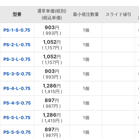
・工業用途にも使用できる素材です。
通常単価(税別)
【用途】
型番
最小発注数量
スライド値引
(税込単価)
・クリアファイル。
・仕切りファイル。
903
円
PS-1-S-0.75
1個
・インデックス。
(
993円
)
・書類ケース。
1,052
円
PS-2-L-0.75
1個
・各種事務用品。
(
1,157円
)
・メガホン。
1,052
円
PS-3-L-0.75
1個
・かばん。
(
1,157円
)
・作業台のトップシート。
903
円
PS-3-S-0.75
1個
(
993円
)
1,286
円
PS-4-L-0.75
1個
(
1,415円
)
897
円
PS-4-S-0.75
1個
(
987円
)
1,286
円
PS-5-L-0.75
1個
(
1,415円
)
897
円
PS-5-S-0.75
1個
(
987円
)