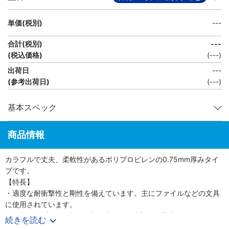
単価(税別)
---
合計(税別)
---
(税込価格)
(
---
)
出荷日
---
(参考出荷日)
(---)
基本スペック
商品情報
カラフルで丈夫、柔軟性があるポリプロピレンの0.75mm厚みタイ
プです。
【特長】
・適度な耐衝撃性と剛性を備えています。主にファイルなどの文具
に使用されています。
・発泡タイプは約3倍に押出し成形した独立気泡構造なので軽量で
続きを読む
す。（比重0.3）。