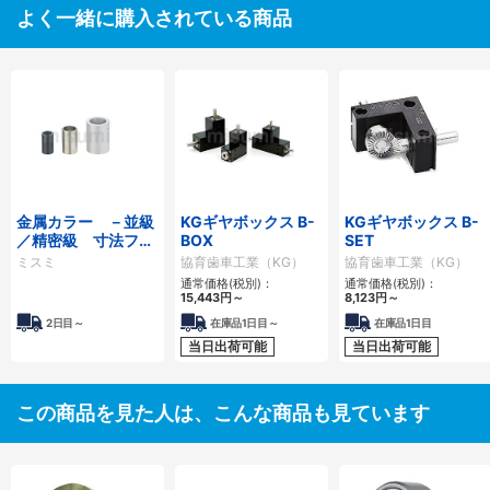
よく一緒に購入されている商品
金属カラー －並級
KGギヤボックス B-
KGギヤボックス B-
／精密級 寸法フリ
BOX
SET
ー指定タイプ－
ミスミ
協育歯車工業（KG）
協育歯車工業（KG）
通常価格(税別)：
通常価格(税別)：
15,443
円
～
8,123
円
～
2日目～
在庫品1日目～
在庫品1日目
当日出荷可能
当日出荷可能
この商品を見た人は、こんな商品も見ています