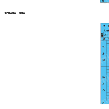
OPC40A～80A