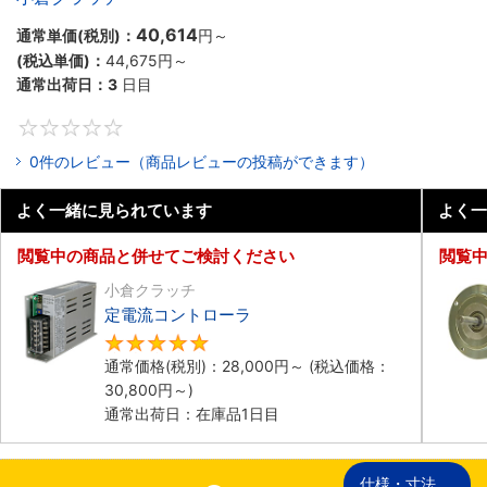
40,614
通常単価(税別)：
円
～
(税込単価)：
44,675
円
～
通常出荷日：
3
日目
0
0件のレビュー（商品レビューの投稿ができます）
よく一緒に見られています
よく一
閲覧中の商品と併せてご検討ください
閲覧
小倉クラッチ
定電流コントローラ
5
通常価格(税別)：
28,000
円
～
(税込価格：
30,800
円
～)
通常出荷日：在庫品1日目
仕様・寸法
