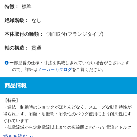
特徴：
標準
絶縁階級：
なし
本体取付の種類：
側面取付(フランジタイプ)
軸の構造：
貫通
一部型番の仕様・寸法を掲載しきれていない場合がございます
ので、詳細は
メーカーカタログ
をご覧ください。
商品情報
【特長】
・連結・制動時のショックがほとんどなく、スムーズな動作特性が
得られます。耐熱・耐磨耗・耐食性のパウダ使用により耐久性にす
ぐれています
・低電流域から定格電流以上までの広範囲にわたって電流とトルク
に比例性があり、トルクの制御特性にすぐれています
続きを読む