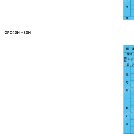
OPC40N～80N