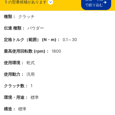
5
の型番候補があります
で絞り込む
種類：
クラッチ
伝達 種類：
パウダー
定格トルク（範囲） (N・m)：
0.1～30
最高使用回転数 (rpm)：
1800
使用環境：
乾式
使用動力：
汎用
クラッチ数：
1
環境・用途：
標準
構造：
標準