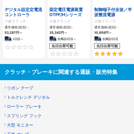
デジタル設定定電流
固定電圧電源装置
制御端子付全波／半
コントローラ
OTPF/Hシリーズ
波整流電源
小倉クラッチ
小倉クラッチ
小倉クラッチ
通常価格(税別)：
通常価格(税別)：
通常価格(税別)：
53,287
円
～
35,342
円
～
10,959
円
～
3日目～
在庫品1日目～
在庫品1日目
当日出荷可能
当日出荷可能
0
0
クラッチ・ブレーキに関連する通販・販売特集
リボン テープ
トルクレンチ デジタル
ローラー ブレーキ
スプリング フック
大型 モニター