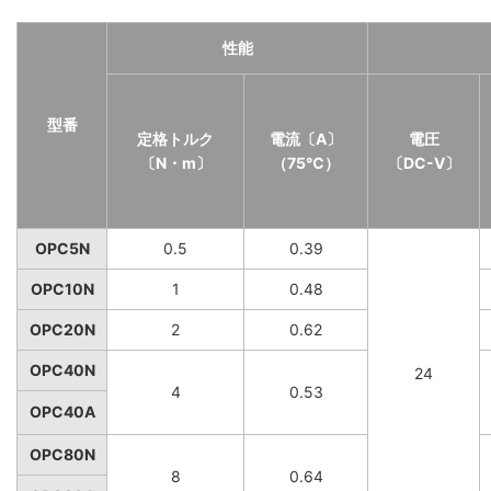
性能
型番
定格トルク
電流〔A〕
電圧
〔N・m〕
（75℃）
〔DC-V〕
OPC5N
0.5
0.39
OPC10N
1
0.48
OPC20N
2
0.62
OPC40N
24
4
0.53
OPC40A
OPC80N
8
0.64