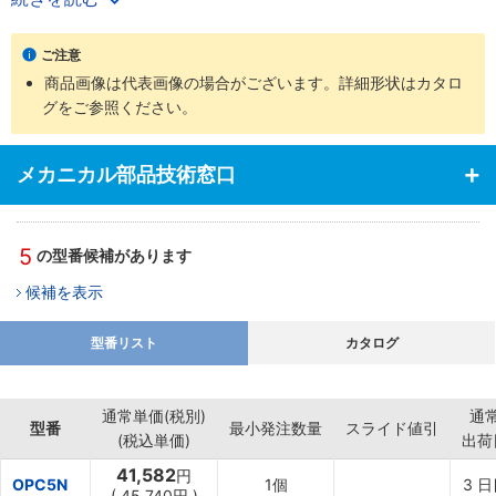
・静摩擦トルクと動摩擦トルクの差がなく速度に無関係な定トルク
性があります。また、スティックスリップがなく安定したスリップ
ご注意
トルクを発生します
商品画像は代表画像の場合がございます。詳細形状はカタロ
・自己慣性が小さく効率的な磁路設計のため、パウダの分離・収束
グをご参照ください。
が早く、高頻度の起動・停止にすぐれた性能を発揮します
・スリップトルク4Nmタイプと8Nmタイプは磁気回路最適化により
コイル容量を削減し、ともに消費電力を20W以下（従来機種比30%
メカニカル部品技術窓口
～40%減）に抑え、省電力化を実現しました
・強制冷却形OPC-Aシリーズは自然冷却形OPC-Nシリーズと同サイ
ズながら、クラッチ内部に溝配管形状を採用したことで省スペース
5
の型番候補があります
化を図り、許容スリップ工率の大幅な向上（自然冷却形Nシリーズ
の1トルクサイズ上を超える許容スリップ工率）を実現しました
候補を表示
・OPC-N形はOPC形に比べて応答性がよく、フィードバック制御に
最適です
型番リスト
カタログ
通常単価(税別)
通
型番
最小発注数量
スライド値引
(税込単価)
出荷
41,582
円
OPC5N
1個
3
日
(
45,740
円
)