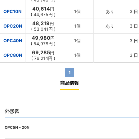
40,614
円
OPC10N
1個
あり
3
日
(
44,675
円
)
48,219
円
OPC20N
1個
あり
3
日
(
53,041
円
)
49,980
円
OPC40N
1個
3
日
(
54,978
円
)
69,285
円
OPC80N
1個
3
日
(
76,214
円
)
1
商品情報
外形図
OPC5N～20N