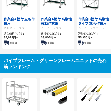
作業台A棚付 立ち作
作業台A棚付 高剛性
作業台B棚付 高剛性
業用
移動作業用
タイプ 立ち作業用
ＳＵＳ（エスユーエ
ＳＵＳ（エスユーエ
ＳＵＳ（エスユーエ
ス）
ス）
ス）
通常価格(税別)：
通常価格(税別)：
通常価格(税別)：
34,628
円
～
38,805
円
～
55,955
円
～
8
日目
8
日目
9
日目
パイプフレーム・グリーンフレームユニットの売れ
筋ランキング