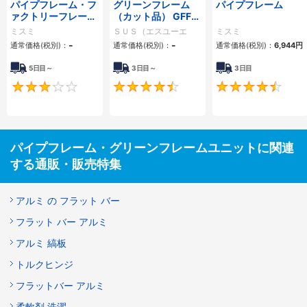
パイプフレーム・フ
グリーンフレーム
パイプフレーム
ァクトリーフレーム
（カット品） GFFシ
標準ユニット－台車
リーズ
ミスミ
ＳＵＳ（エスユーエ
ミスミ
－
-
ス）
-
通常価格(税別)：
通常価格(税別)：
通常価格(税別)：
6,944
円
5日目～
3日目～
3日目
3
4.6
パイプフレーム・グリーンフレームユニットに関連
する通販・販売特集
アルミ の フラット バー
フラット バー アルミ
アルミ 縞板
トルクヒンジ
フラットバー アルミ
柔軟剤 洗濯