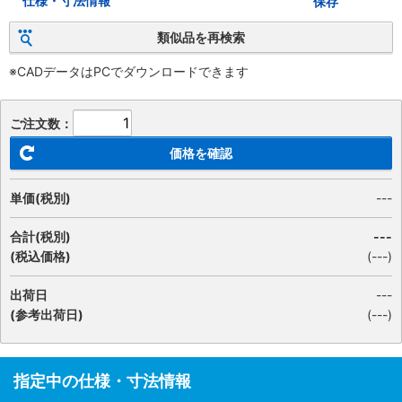
仕様・寸法情報
保存
類似品を再検索
※CADデータはPCでダウンロードできます
ご注文数：
価格を確認
単価(税別)
---
合計(税別)
---
(税込価格)
(
---
)
出荷日
---
(参考出荷日)
(---)
指定中の仕様・寸法情報