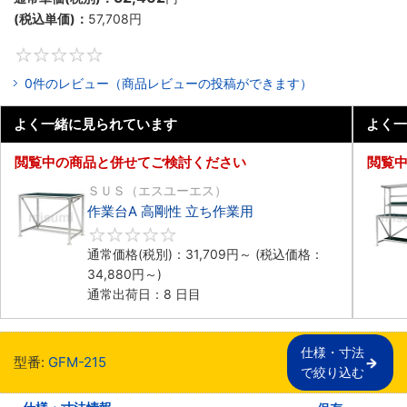
(税込単価)：
57,708
円
0
0件のレビュー（商品レビューの投稿ができます）
よく一緒に見られています
よく一
閲覧中の商品と併せてご検討ください
閲覧
ＳＵＳ（エスユーエス）
作業台A 高剛性 立ち作業用
0
通常価格(税別)：
31,709
円
～
(税込価格：
34,880
円
～)
通常出荷日：8 日目
仕様・寸法

型番:
GFM-215
で絞り込む