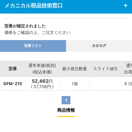
・脚部 : フットコネクタM16G＋アジャスタB M16
メカニカル部品技術窓口
【用途】
・作業台として便利。
型番が確定されました
価格をご確認の上、ご注文ください
型番リスト
カタログ
通常単価(税別)
通
型番
最小発注数量
スライド値引
(税込単価)
出
52,462
円
GFM-215
1個
8
日
(
57,708
円
)
1
商品情報