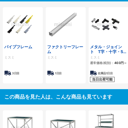
パイプフレーム
ファクトリーフレー
メタル・ジョイン
ム
ト T字・十字・5方
向
ミスミ
ミスミ
ミスミ
通常価格(税別)：
403
円
～
3日目
1日目
在庫品1日目
当日出荷可能
この商品を見た人は、こんな商品も見ています