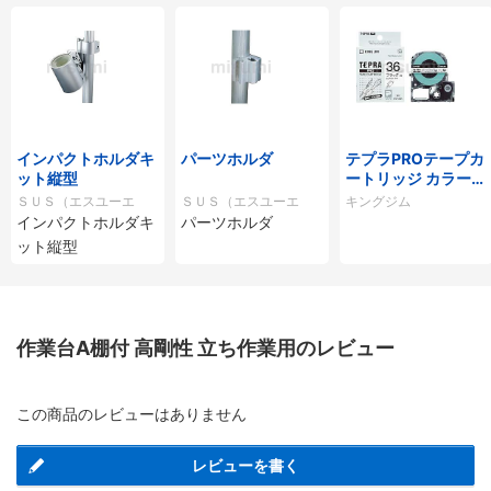
インパクトホルダキ
パーツホルダ
テプラPROテープカ
ット縦型
ートリッジ カラータ
イプ
ＳＵＳ（エスユーエ
ＳＵＳ（エスユーエ
キングジム
インパクトホルダキ
パーツホルダ
ス）
ス）
ット縦型
作業台A棚付 高剛性 立ち作業用のレビュー
この商品のレビューはありません
レビューを書く