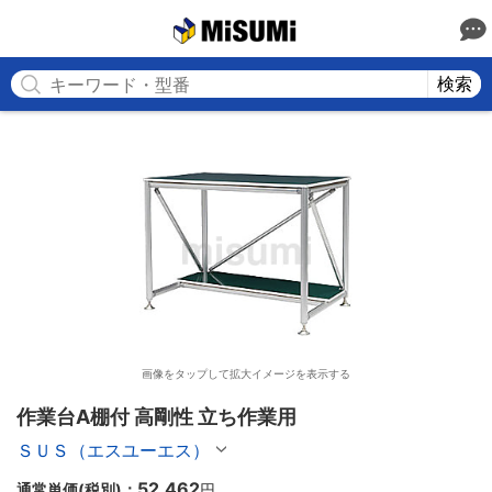
MISUMI
検索
画像をタップして拡大イメージを表示する
作業台A棚付 高剛性 立ち作業用
ＳＵＳ（エスユーエス）
52,462
通常単価(税別)：
円