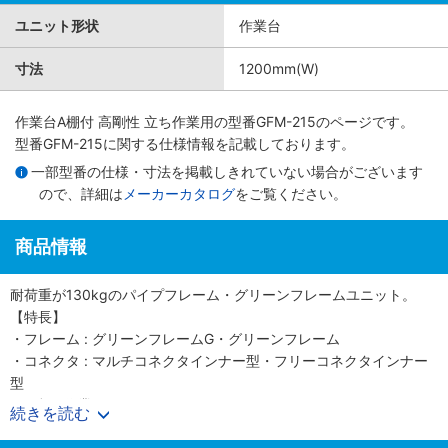
ユニット形状
作業台
寸法
1200mm(W)
作業台A棚付 高剛性 立ち作業用
の型番GFM-215のページです。
型番GFM-215に関する仕様情報を記載しております。
一部型番の仕様・寸法を掲載しきれていない場合がございます
ので、詳細は
メーカーカタログ
をご覧ください。
商品情報
耐荷重が130kgのパイプフレーム・グリーンフレームユニット。
【特長】
・フレーム : グリーンフレームG・グリーンフレーム
・コネクタ : マルチコネクタインナー型・フリーコネクタインナー
型
・天板 : 作業ボード t＝16.5（パーチクルボード＋ラバーマット）・
続きを読む
ボードホルダGインナー用