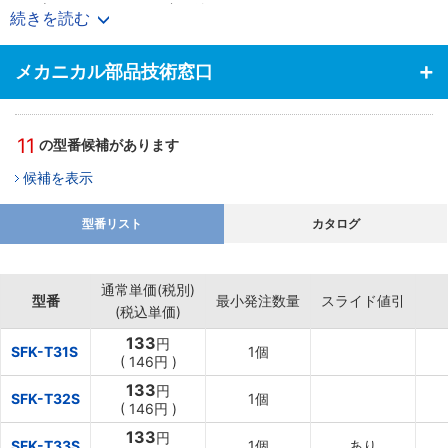
する専用ナット（スベリ止め付き）
続きを読む
・材質：ステンレス、導電機能付、ポリアミド（スベリ止めキャッ
プ）
メカニカル部品技術窓口
・質量：2.10g（SS）8.20g（S）14.2g（L）
【用途】
・フレーム・パーツホルダ等への利用に最適
11
の型番候補があります
候補を表示
型番リスト
カタログ
通常単価(税別)
型番
最小発注数量
スライド値引
(税込単価)
133
円
SFK-T31S
1個
(
146円
)
133
円
SFK-T32S
1個
(
146円
)
133
円
SFK-T33S
1個
あり