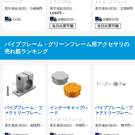
スペーシア
トラスコ中山
ＳＵＳ（エスユーエ
ス）
通常価格(税別)：
1,458円
通常価格(税別)：
通常価格(税別)：
2,150円
1,061円
～
4
日目
在庫品1日目～
在庫品1日目
当日出荷可能
当日出荷可能
パイプフレーム・グリーンフレーム用アクセサリの
売れ筋ランキング
パイプフレーム・フ
インナーキャップハ
パイプフレーム・フ
ァクトリーフレーム
ード
ァクトリーフレーム
用アクセサリ
用アクセサリ部品
ミスミ
ＳＵＳ（エスユーエ
ミスミ
ス）
通常価格(税別)：
325円
～
通常価格(税別)：
178円
～
通常価格(税別)：
107円
～