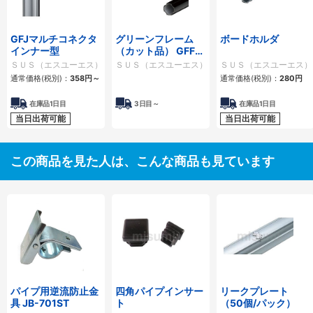
GFJマルチコネクタ
グリーンフレーム
ボードホルダ
インナー型
（カット品） GFFシ
リーズ
ＳＵＳ（エスユーエス）
ＳＵＳ（エスユーエス）
ＳＵＳ（エスユーエス）
通常価格(税別)：
358円
～
通常価格(税別)：
280円
在庫品1日目
3日目～
在庫品1日目
当日出荷可能
当日出荷可能
この商品を見た人は、こんな商品も見ています
パイプ用逆流防止金
四角パイプインサー
リークプレート
具 JB-701ST
ト
（50個/パック）