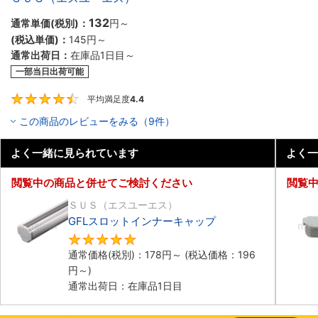
132
通常単価(税別)：
円
～
(税込単価)：
145円
～
通常出荷日：
在庫品1日目～
一部当日出荷可能
平均満足度
4.4
4.4
この商品のレビューをみる（9件）
よく一緒に見られています
よく一
閲覧中の商品と併せてご検討ください
閲覧
ＳＵＳ（エスユーエス）
GFLスロットインナーキャップ
5
通常価格(税別)：
178円
～
(税込価格：
196
円
～)
通常出荷日：在庫品1日目