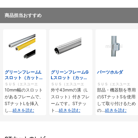
商品担当おすすめ
グリーンフレームL
グリーンフレームG
パーツホルダ
スロット（カット
Lスロット（カット
品） GFFシリーズ
品）
ＳＵＳ（エスユーエ
ＳＵＳ（エスユーエ
ＳＵＳ（エスユーエ
10mm幅のスロット
外寸43mmの溝（L
部品・機器類を専用
ス）
ス）
ス）
があるフレームで、
スロット）付きフレ
のSTナットSを使用
STナットLを挿入
ームです。STナッ
して取り付けるため
し
...
続きを読む
ト
...
続きを読む
の
...
続きを読む