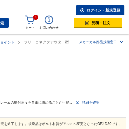
ログイン・新規登録
0
見積・注文
検索
カート
お問い合わせ
ョイント
フリーコネクタアウター型
メカニカル部品技術窓口
レームの取付角度を自由に決めることが可能...
詳細を確認
販売を終了します。後継品はボルト材質がアルミへ変更となったGFJ-D30です。