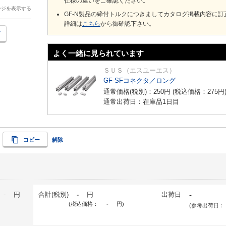
仕様の違いをご確認ください。
ージを表示する
GF-N製品の締付トルクにつきましてカタログ掲載内容に
詳細は
こちら
から御確認下さい。
よく一緒に見られています
ＳＵＳ（エスユーエス）
GF-SFコネクタ／ロング
通常価格(税別)：
250
円
(税込価格：
275
円
通常出荷日：在庫品1日目
コピー
解除
-
円
合計(税別)
-
円
出荷日
-
(税込価格：
-
円
)
(参考出荷日：