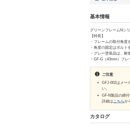
基本情報
グリーンフレームNシリ
【特長】
・フレームの取付角度
・角度の固定はボルト
・グレー塗装品は、耐
・GF-G（43mm）フ
ご注意
GFJ-002は
い。
GF-N製品の
詳細は
こちら
か
カタログ