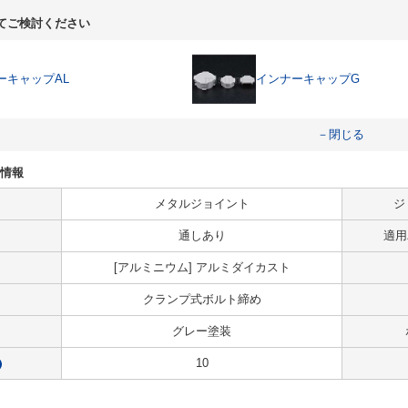
てご検討ください
ーキャップAL
インナーキャップG
－閉じる
法情報
メタルジョイント
ジ
通しあり
適用パ
[アルミニウム] アルミダイカスト
クランプ式ボルト締め
グレー塗装
10
?