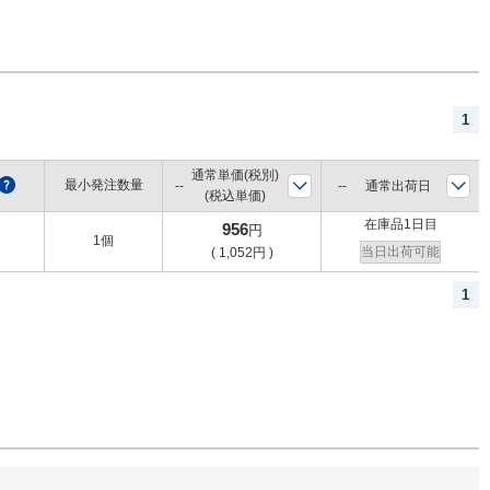
1
通常単価(税別)
?
最小発注数量
通常出荷日
(税込単価)
在庫品1日目
956
円
1個
当日出荷可能
(
1,052
円
)
1