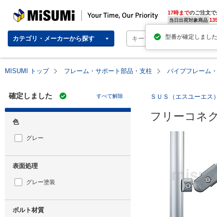
MISUMI | Your Time, Our Priority
17時まで
のご注文で
13
当日出荷対象商品
カテゴリ・メーカーから探す
MISUMI トップ
フレーム・サポート部品・支柱
パイプフレーム
確定しました
すべて解除
ＳＵＳ（エスユーエス
フリーコネ
色
グレー
表面処理
グレー塗装
ボルト材質