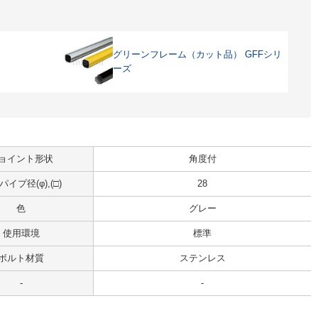
グリーンフレーム（カット品） GFFシリ
ーズ
ョイント形状
角度付
イプ径(φ),(□)
28
色
グレー
使用環境
標準
ボルト材質
ステンレス
-
-