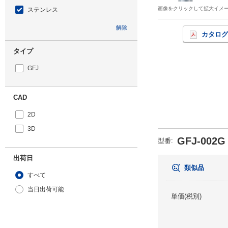
画像をクリックして拡大イメ
ステンレス
解除
カタログ
タイプ
GFJ
CAD
2D
3D
GFJ-002G
型番
:
出荷日
類似品
すべて
当日出荷可能
単価(税別)