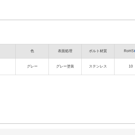
色
表面処理
ボルト材質
RoHS
グレー
グレー塗装
ステンレス
10