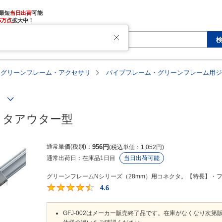
最短
当日出荷
5万点
拡大中！
・グリーンフレーム・アクセサリ
パイプフレーム・グリーンフレーム用ジ
）
クタアウター型
通常単価(税別)
956
円
税込単価
1,052
円
通常出荷日：
在庫品1日目
当日出荷可能
グリーンフレームNシリーズ（28mm）用コネクタ。【特長】・フ
4.6
4.6
GFJ-002はメーカー販売終了品です。在庫がなくなり次第