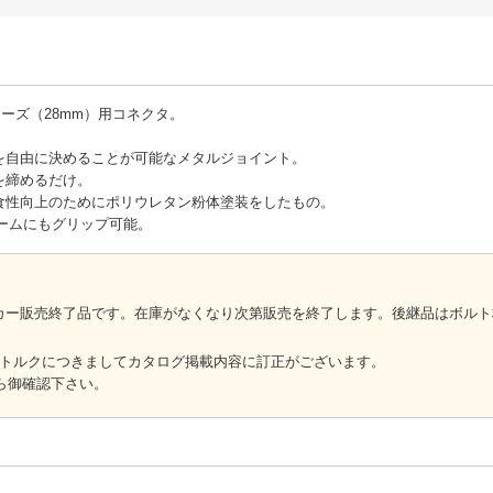
ーズ（28mm）用コネクタ。
を自由に決めることが可能なメタルジョイント。
を締めるだけ。
食性向上のためにポリウレタン粉体塗装をしたもの。
レームにもグリップ可能。
メーカー販売終了品です。在庫がなくなり次第販売を終了します。後継品はボルト
締付トルクにつきましてカタログ掲載内容に訂正がございます。
ら御確認下さい。