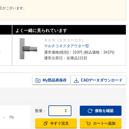
訂正がございます。
よく一緒に見られています
ＳＵＳ（エスユーエス）
マルチコネクタアウター型
)
通常価格(税別)：
310
円
(税込価格：
341
円
)
通常出荷日：在庫品1日目
My部品表保存
CADデータダウンロード
数量：
価格を確認
-
円
)
今すぐ注文
カートへ追加