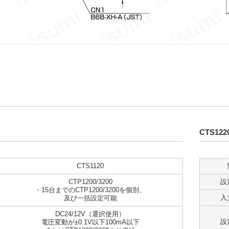
CTS122
CTS1120
CTP1200/3200
設
・15台までのCTP1200/3200を個別、
入
及び一括設定可能
DC24/12V（選択使用）
設
電圧変動が±0.1V以下100mA以下