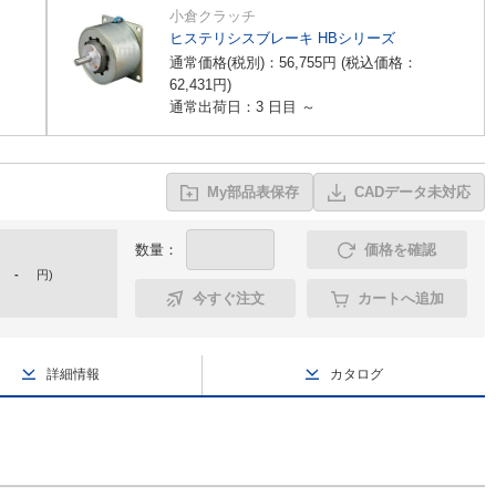
小倉クラッチ
ヒステリシスブレーキ HBシリーズ
通常価格(税別)：
56,755
円
(税込価格：
62,431
円
)
通常出荷日：3 日目 ～
My部品表保存
CADデータ未対応
数量：
価格を確認
-
円
)
今すぐ注文
カートへ追加
詳細情報
カタログ