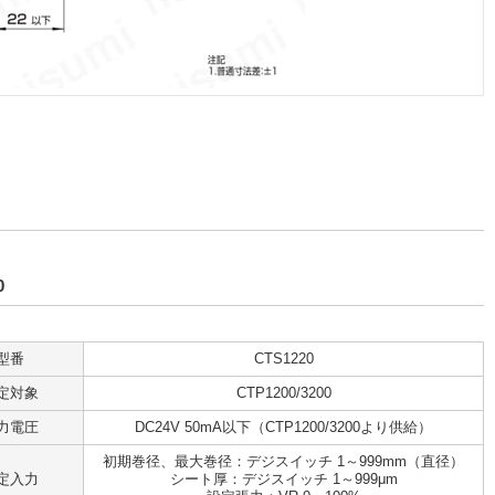
0
型番
CTS1220
定対象
CTP1200/3200
力電圧
DC24V 50mA以下（CTP1200/3200より供給）
初期巻径、最大巻径：デジスイッチ 1～999mm（直径）
定入力
シート厚：デジスイッチ 1～999μm