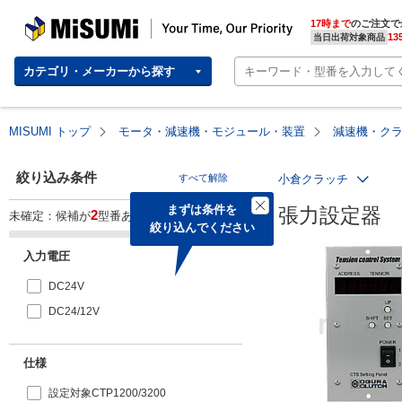
MISUMI | Your Time, Our Priority
17時まで
のご注文で
13
当日出荷対象商品
カテゴリ・メーカーから探す
MISUMI トップ
モータ・減速機・モジュール・装置
減速機・ク
絞り込み条件
すべて解除
小倉クラッチ
まずは条件を

張力設定器　CTS
2
未確定：候補が
型番あります。
絞り込んでください
入力電圧
DC24V
DC24/12V
仕様
設定対象CTP1200/3200