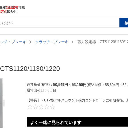
最短
当日出荷
5万点
拡大中！
ラッチ・ブレーキ
クラッチ・ブレーキ
張力設定器 CTS1120/1130/1
1120/1130/1220
通常単価(税別)
50,549
円
～
53,150
円
税込単価
55,604
円
～
58,
通常出荷日：
3日目
【特長】・CTP型パルスカウント張力コントローラに初期巻径、最
0
よく一緒に見られています