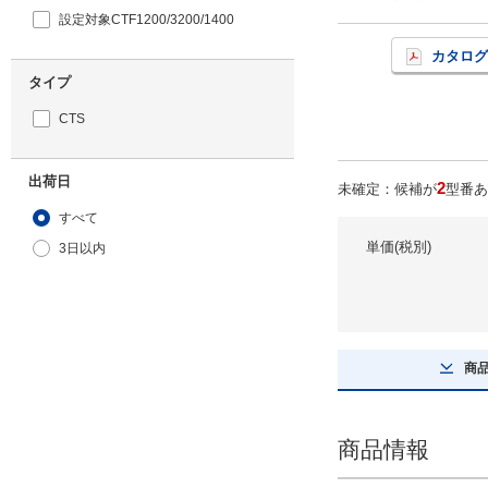
設定対象CTF1200/3200/1400
カタログ
タイプ
CTS
出荷日
2
未確定：候補が
型番あ
すべて
単価(税別)
3日以内
商
商品情報