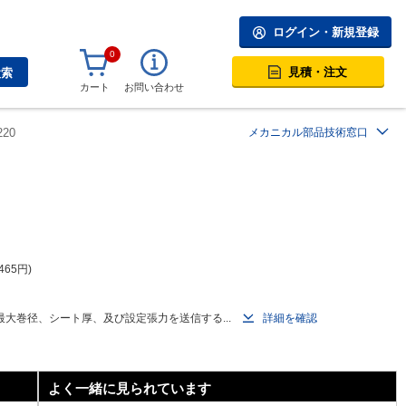
ログイン・新規登録
0
見積・注文
検索
カート
お問い合わせ
220
メカニカル部品技術窓口
465
円
大巻径、シート厚、及び設定張力を送信する...
詳細を確認
よく一緒に見られています