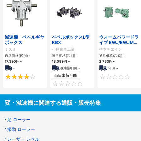
減速機 ベベルギヤ
ベベルボックスL型
ウォームパワードラ
ボックス
KBX
イブ EWJ/EWJMシ
リーズ
ミスミ
小原歯車工業
椿本チエイン
通常価格(税別)：
通常価格(税別)：
通常価格(税別)：
17,390
円
～
18,089
円
～
2,733
円
～
-
在庫品1日目～
5日目～
当日出荷可能
4
0
変・減速機に関連する通販・販売特集
足 ローラー
振動 ローラー
レーザー レベル