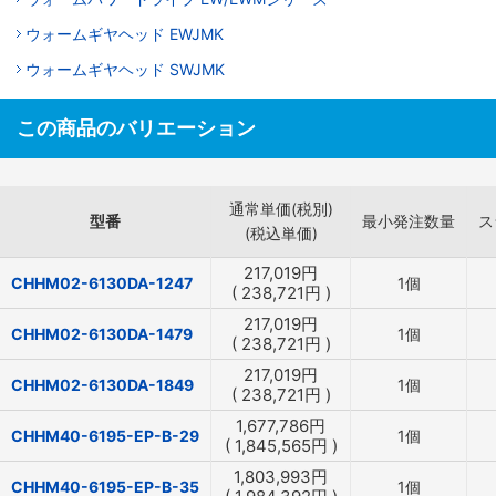
ウォームギヤヘッド EWJMK
ウォームギヤヘッド SWJMK
この商品のバリエーション
通常単価(税別)
型番
最小発注数量
ス
(税込単価)
217,019
円
CHHM02-6130DA-1247
1個
(
238,721
円
)
217,019
円
CHHM02-6130DA-1479
1個
(
238,721
円
)
217,019
円
CHHM02-6130DA-1849
1個
(
238,721
円
)
1,677,786
円
CHHM40-6195-EP-B-29
1個
(
1,845,565
円
)
1,803,993
円
CHHM40-6195-EP-B-35
1個