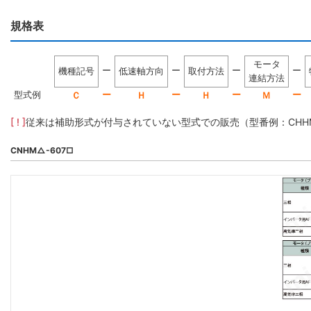
規格表
モータ
ー
ー
ー
ー
機種記号
低速軸方向
取付方法
連結方法
型式例
ー
ー
ー
ー
Ｃ
Ｈ
Ｈ
Ｍ
[ ! ]
従来は補助形式が付与されていない型式での販売（型番例：CHHM5-
CNHM△-607□