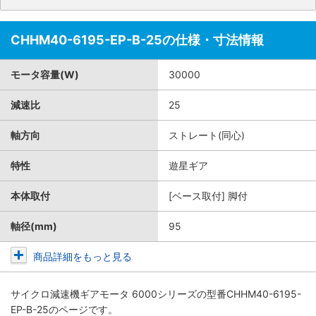
CHHM40-6195-EP-B-25の仕様・寸法情報
モータ容量(W)
30000
減速比
25
軸方向
ストレート(同心)
特性
遊星ギア
本体取付
[ベース取付] 脚付
軸径(mm)
95
商品詳細をもっと見る
サイクロ減速機ギアモータ 6000シリーズ
の型番CHHM40-6195-
EP-B-25のページです。