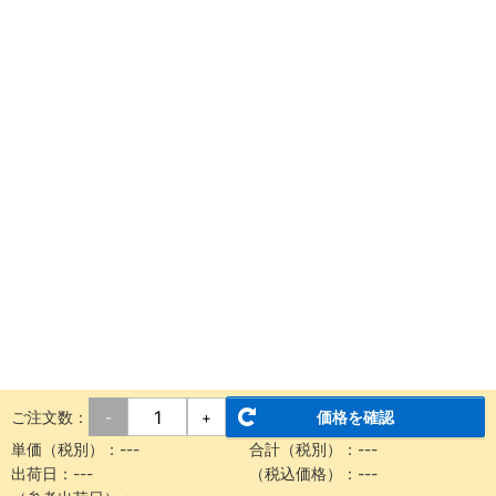
ご注文数：
価格を確認
-
+
単価（税別）：
---
合計（税別）：
---
出荷日：
---
（税込価格）：
---