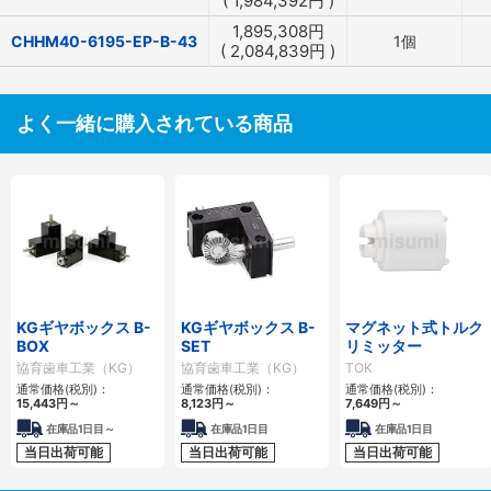
(
1,984,392
円
)
1,895,308
円
CHHM40-6195-EP-B-43
1個
(
2,084,839
円
)
よく一緒に購入されている商品
KGギヤボックス B-
KGギヤボックス B-
マグネット式トルク
BOX
SET
リミッター
協育歯車工業（KG）
協育歯車工業（KG）
TOK
通常価格(税別)：
通常価格(税別)：
通常価格(税別)：
15,443
円
～
8,123
円
～
7,649
円
～
在庫品1日目～
在庫品1日目
在庫品1日目
当日出荷可能
当日出荷可能
当日出荷可能