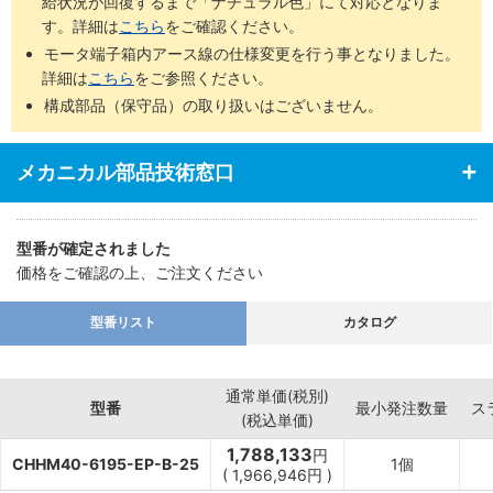
給状況が回復するまで「ナチュラル色」にて対応となりま
す。詳細は
こちら
をご確認ください。
モータ端子箱内アース線の仕様変更を行う事となりました。
詳細は
こちら
をご参照ください。
構成部品（保守品）の取り扱いはございません。
メカニカル部品技術窓口
型番が確定されました
価格をご確認の上、ご注文ください
型番リスト
カタログ
通常単価(税別)
型番
最小発注数量
ス
(税込単価)
1,788,133
円
CHHM40-6195-EP-B-25
1個
(
1,966,946
円
)