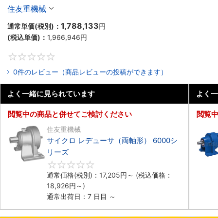
住友重機械
1,788,133
通常単価(税別)：
円
(税込単価)：
1,966,946
円
0
0件のレビュー（商品レビューの投稿ができます）
よく一緒に見られています
よく一
閲覧中の商品と併せてご検討ください
閲覧
住友重機械
サイクロ レデューサ（両軸形） 6000シ
リーズ
0
通常価格(税別)：
17,205
円
～
(税込価格：
18,926
円
～)
通常出荷日：7 日目 ～