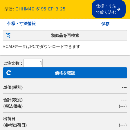
仕様・寸法

型番:
CHHM40-6195-EP-B-25
で絞り込む
仕様・寸法情報
保存
類似品を再検索
※CADデータはPCでダウンロードできます
ご注文数：
価格を確認
単価(税別)
---
合計(税別)
---
(税込価格)
(
---
)
出荷日
---
(参考出荷日)
(---)