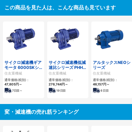
この商品を見た人は、こんな商品も見ています
サイクロ減速機ギア
サイクロ減速機低減
アルタックスNEOシ
モータ 6000SKシ
速比シリーズ PHHM
リーズ
リーズ
形
住友重機械
住友重機械
住友重機械
通常価格(税別)：
通常価格(税別)：
通常価格(税別)：
47,805
円
～
276,744
円
～
46,157
円
～
7
日目～
19
日目
6
日目
変・減速機の売れ筋ランキング