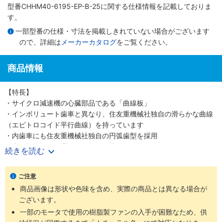
型番CHHM40-6195-EP-B-25に関する仕様情報を記載しておりま
す。
一部型番の仕様・寸法を掲載しきれていない場合がございます
ので、詳細は
メーカーカタログ
をご覧ください。
商品情報
【特長】
・サイクロ減速機の心臓部品である「曲線板」
・インボリュート歯車と異なり、住友重機械社独自の滑らかな曲線
（エピトロコイド平行曲線）を持っています
・内歯車にも住友重機械社独自の円弧歯型を採用
・歯の折損がない滑らかな転がり接触を可能にしました
続きを読む
・少ない減速段数で高い減速比を得ること、つまり高効率と高減速
比の両立を可能にしました
ご注意
・噛み合い率がインボリュートギヤの2～3倍高く、衝撃荷重が発生
商品画像は形状や色味を含め、実際の商品とは異なる場合が
しても多くの歯で分散して吸収する為、タフで長寿命な減速機です
ございます。
・減速機部の材質は耐摩耗・耐疲労性に富む高炭素高クロム軸受鋼
を使用しています
一部のモータで使用の樹脂製ファンの入手が困難なため、供