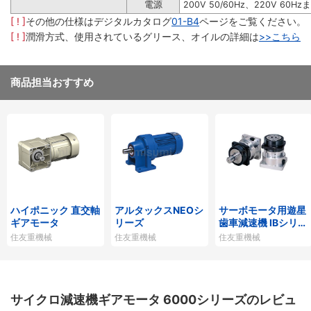
電源
200V 50/60Hz、220V 60Hz
[ ! ]
その他の仕様はデジタルカタログ
01-B4
ページをご覧ください。
[ ! ]
潤滑方式、使用されているグリース、オイルの詳細は
>>こちら
商品担当おすすめ
ハイポニック 直交軸
アルタックスNEOシ
サーボモータ用遊星
ギアモータ
リーズ
歯車減速機 IBシリー
ズP1タイプ
住友重機械
住友重機械
住友重機械
サイクロ減速機ギアモータ 6000シリーズのレビュ