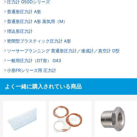
圧力計 G50Dシリーズ
普通形圧力計 A形
普通形圧力計 A形 蒸気用（M）
埋込形圧力計
密閉型プラスティック圧力計 A形
ソーサープランニング 普通形圧力計／連成計／真空計 D型
一般用圧力計（DT形） G43
小形FRシリーズ用 圧力計
よく一緒に購入されている商品