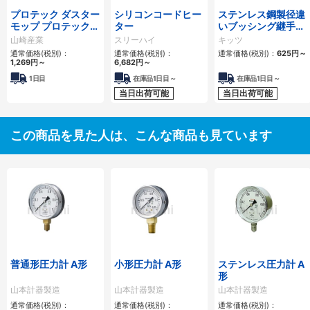
プロテック ダスター
シリコンコードヒー
ステンレス鋼製径違
モップ プロテック
ター
いブッシング継手ね
マイクロクロス （使
じ込み
山崎産業
スリーハイ
キッツ
い切りタイプ）
通常価格(税別)：
通常価格(税別)：
通常価格(税別)：
625円
～
1,269円
～
6,682円
～
1日目
在庫品1日目～
在庫品1日目～
当日出荷可能
当日出荷可能
この商品を見た人は、こんな商品も見ています
普通形圧力計 A形
小形圧力計 A形
ステンレス圧力計 A
形
山本計器製造
山本計器製造
山本計器製造
通常価格(税別)：
通常価格(税別)：
通常価格(税別)：