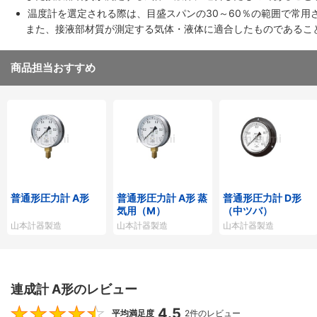
温度計を選定される際は、目盛スパンの30～60％の範囲で常用
また、接液部材質が測定する気体・液体に適合したものであるこ
商品担当おすすめ
普通形圧力計 A形
普通形圧力計 A形 蒸
普通形圧力計 D形
気用（M）
（中ツバ）
山本計器製造
山本計器製造
山本計器製造
連成計 A形のレビュー
4.5
4.5
平均満足度
2件のレビュー