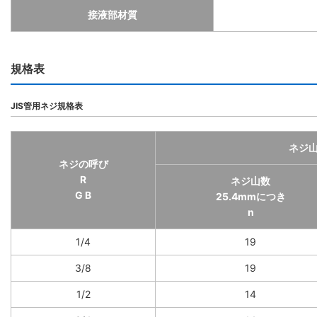
接液部材質
規格表
JIS管用ネジ規格表
ネジ
ネジの呼び
R
ネジ山数
G B
25.4mmにつき
n
1/4
19
3/8
19
1/2
14