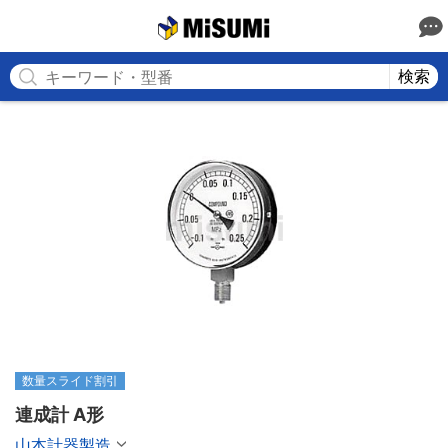
MISUMI
検索
数量スライド割引
連成計 A形
山本計器製造