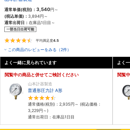
3,540
通常単価(税別)：
円
～
(税込単価)：
3,894円
～
通常出荷日：
在庫品1日目～
一部当日出荷可能
平均満足度
4.5
4.5
この商品のレビューをみる（2件）
よく一緒に見られています
よく一
閲覧中の商品と併せてご検討ください
閲覧
山本計器製造
普通形圧力計 A形
4.5
通常価格(税別)：
2,935円
～
(税込価格：
3,229円
～)
通常出荷日：在庫品1日目