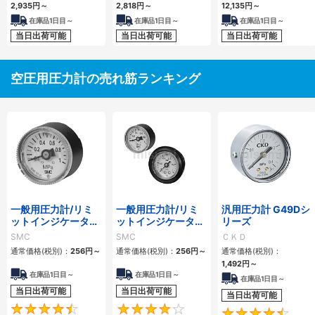
2,935円
～
2,818円
～
12,135円
～
在庫品1日目～
在庫品1日目～
在庫品1日目～
当日出荷可能
当日出荷可能
当日出荷可能
空圧用圧力計の売れ筋ランキング
一般用圧力計/リミ
一般用圧力計/リミ
汎用圧力計 G49Dシ
ットインジケータ付
ットインジケータ付
リーズ
G36・GA36
G46・GA46
SMC
SMC
ＣＫＤ
通常価格(税別)：
256円
～
通常価格(税別)：
256円
～
通常価格(税別)：
1,492円
～
在庫品1日目～
在庫品1日目～
在庫品1日目～
当日出荷可能
当日出荷可能
当日出荷可能
4.6
4