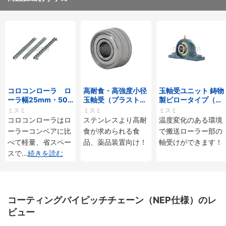
コロコンローラ ロ
高耐食・高強度小径
玉軸受ユニット 鋳物
ーラ幅25mm・50
玉軸受（プラストロ
製ピロータイプ（耐
mmタイプ
ベアリング）
熱用）
ミスミ
ミスミ
ミスミ
コロコンローラはロ
ステンレスより高耐
温度変化のある環境
ーラーコンベアに比
食が求められる食
で搬送ローラー部の
べて軽量、省スペー
品、薬品装置向け！
軸受けができます！
スで
...
続きを読む
コーティングバイピッチチェーン（NEP仕様）のレ
ビュー