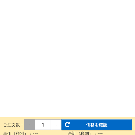
ご注文数：
価格を確認
-
+
単価（税別）：
---
合計（税別）：
---