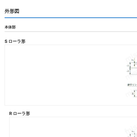
外形図
本体部
S ローラ形
R ローラ形