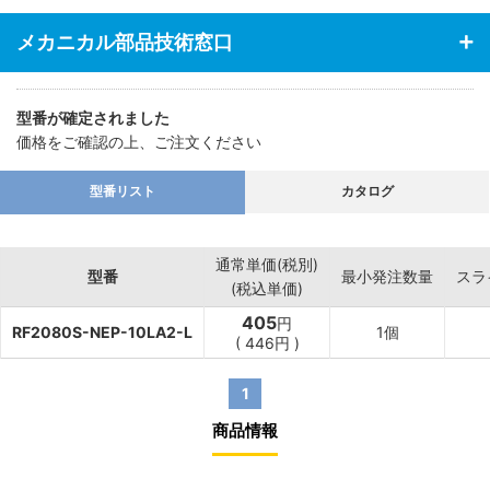
メカニカル部品技術窓口
型番が確定されました
価格をご確認の上、ご注文ください
型番リスト
カタログ
通常単価(税別)
型番
最小発注数量
スラ
(税込単価)
405
円
RF2080S-NEP-10LA2-L
1個
(
446
円
)
1
商品情報