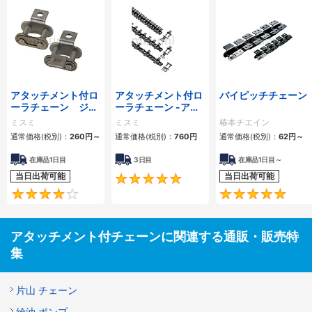
アタッチメント付ロ
アタッチメント付ロ
バイピッチチェーン
ーラチェーン ジョ
ーラチェーン -アタ
イントリンク
ッチメント両側タイ
ミスミ
ミスミ
椿本チエイン
プ-
通常価格(税別)：
260
円
～
通常価格(税別)：
760
円
通常価格(税別)：
62
円
～
在庫品1日目
3日目
在庫品1日目～
当日出荷可能
当日出荷可能
5
4
アタッチメント付チェーンに関連する通販・販売特
集
片山 チェーン
給油 ポンプ