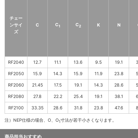
チェー
C
C
ンサイ
C
K
N
1
2
ズ
RF2040
12.7
11.1
13.6
9.5
19.1
3
RF2050
15.9
14.3
15.9
11.9
23.8
5
RF2060
21.45
17.5
19.1
14.3
28.6
5
RF2080
27.8
22.2
25.4
19.1
38.1
6
RF2100
33.35
28.6
31.8
23.8
47.6
8
注）NEP仕様の場合、O、O
寸法が若干小さくなります。
1
商品担当おすすめ