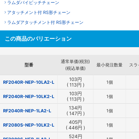
ラムダバイピッチチェーン
アタッチメント付 RS形チェーン
ラムダアタッチメント付 RS形チェーン
この商品のバリエーション
通常単価(税別)
型番
最小発注数量
スラ
(税込単価)
103
円
RF2040R-NEP-10LA2-L
1個
(
113
円
)
103
円
RF2040R-NEP-10LK2-L
1個
(
113
円
)
134
円
RF2040R-NEP-1LA2-L
1個
(
147
円
)
405
円
RF2080S-NEP-10LK2-L
1個
(
446
円
)
524
円