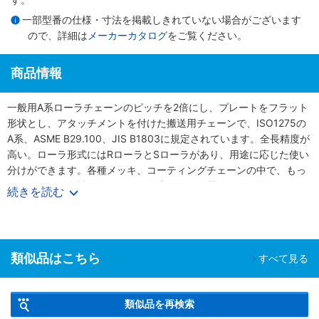
一部型番の仕様・寸法を掲載しきれていない場合がございます
ので、詳細は
メーカーカタログ
をご覧ください。
商品情報
一般用A系ローラチェーンのピッチを2倍にし、プレートをフラット
形状とし、アタッチメントを付けた搬送用チェーンで、ISO1275の
A系、ASME B29.100、JIS B1803に規定されています。全長精度が
高い。ローラ形式にはRローラとSローラがあり、用途に応じた使い
分けができます。各種メッキ、コーティングチェーンの中で、もっ
とも優れた耐食性を有します。海水がかかる雰囲気や屋外でも使用
続きを読む
可能です。六価クロムなど有害な物質を使用しない、環境にやさし
い次世代チェーンです。
類似品はこちら
すべて見る
類似品を再検索