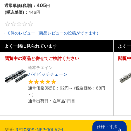
405
通常単価(税別)：
円
(税込単価)：
446
円
0
0件のレビュー（商品レビューの投稿ができます）
よく一緒に見られています
よく一
閲覧中の商品と併せてご検討ください
閲覧
椿本チエイン
バイピッチチェーン
5
通常価格(税別)：
62
円
～
(税込価格：
68
円
～)
通常出荷日：在庫品1日目
仕様・寸法

型番:
RF2080S-NEP-10LA2-L