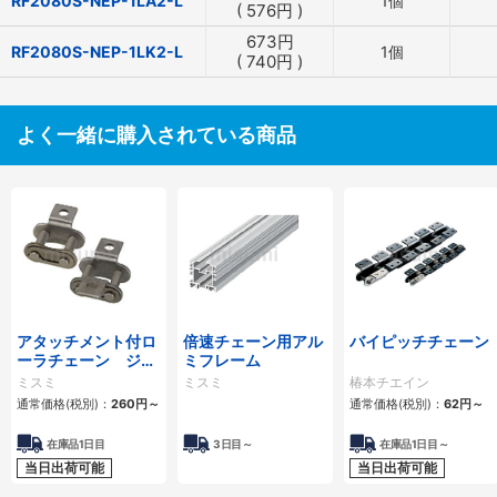
RF2080S-NEP-1LA2-L
1個
(
576
円
)
673
円
RF2080S-NEP-1LK2-L
1個
(
740
円
)
よく一緒に購入されている商品
アタッチメント付ロ
倍速チェーン用アル
バイピッチチェーン
ーラチェーン ジョ
ミフレーム
イントリンク
ミスミ
ミスミ
椿本チエイン
通常価格(税別)：
260
円
～
通常価格(税別)：
62
円
～
在庫品1日目
3日目～
在庫品1日目～
当日出荷可能
当日出荷可能