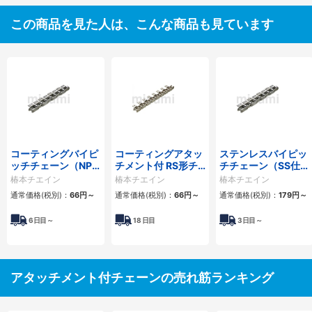
この商品を見た人は、こんな商品も見ています
コーティングバイピ
コーティングアタッ
ステンレスバイピッ
ッチチェーン（NP
チメント付 RS形チ
チチェーン（SS仕
仕様）
ェーン（NEP仕様）
様）
椿本チエイン
椿本チエイン
椿本チエイン
通常価格(税別)：
66
円
～
通常価格(税別)：
66
円
～
通常価格(税別)：
179
円
～
6
日目～
18
日目
3
日目～
アタッチメント付チェーンの売れ筋ランキング