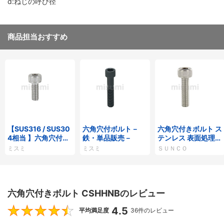
d:ねじの呼び径
商品担当おすすめ
【SUS316 / SUS30
六角穴付ボルト－
六角穴付きボルト ス
4相当 】六角穴付ボ
鉄・単品販売－
テンレス 表面処理な
ルト ステンレス
し 全ねじ
ミスミ
ミスミ
ＳＵＮＣＯ
六角穴付きボルト CSHHNBのレビュー
4.5
4.5
平均満足度
36件のレビュー