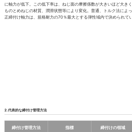
に軸力が低下。この低下率は、ねじ面の摩擦係数が大きいほど大き
ものとめねじの材質、潤滑状態等により変化。普通、トルク法によ
正締付け軸力は、規格耐力の70％最大とする弾性域内で決められて
2.代表的な締付け管理方法
締付け管理方法
指標
締付けの領域