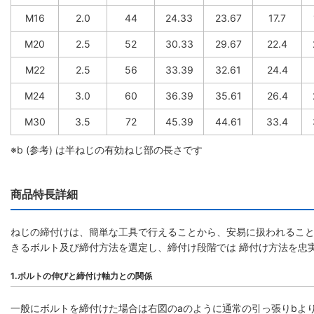
M16
2.0
44
24.33
23.67
17.7
M20
2.5
52
30.33
29.67
22.4
M22
2.5
56
33.39
32.61
24.4
M24
3.0
60
36.39
35.61
26.4
M30
3.5
72
45.39
44.61
33.4
※b (参考) は半ねじの有効ねじ部の長さです
商品特長詳細
ねじの締付けは、簡単な工具で行えることから、安易に扱われること
きるボルト及び締付方法を選定し、締付け段階では 締付け方法を忠
1.ボルトの伸びと締付け軸力との関係
一般にボルトを締付けた場合は右図のaのように通常の引っ張りbよ