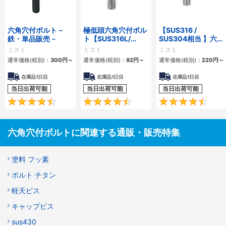
六角穴付ボルト－
極低頭六角穴付ボル
【SUS316 /
鉄・単品販売－
ト【SUS316L/
SUS304相当 】六角
SUSXM7/
穴付ボルト ステンレ
ミスミ
ミスミ
ミスミ
SCM435】
ス
通常価格(税別)：
300
円
～
通常価格(税別)：
92
円
～
通常価格(税別)：
220
円
～
在庫品1日目
在庫品1日目
在庫品1日目
当日出荷可能
当日出荷可能
当日出荷可能
4.5
4.7
六角穴付ボルトに関連する通販・販売特集
塗料 フッ素
ボルト チタン
軽天ビス
キャップビス
sus430