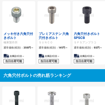
メッキ付き六角穴付
プレミアステン 六角
六角穴付きボルト
きボルト
穴付きボルト
SPSCB
極東製作所
ＳＵＮＣＯ
ＳＰＳアンブラコ
通常価格(税別)：
359
円
～
通常価格(税別)：
141
円
～
通常価格(税別)：
93
円
～
在庫品1日目～
在庫品1日目～
在庫品1日目～
当日出荷可能
当日出荷可能
当日出荷可能
六角穴付ボルトの売れ筋ランキング