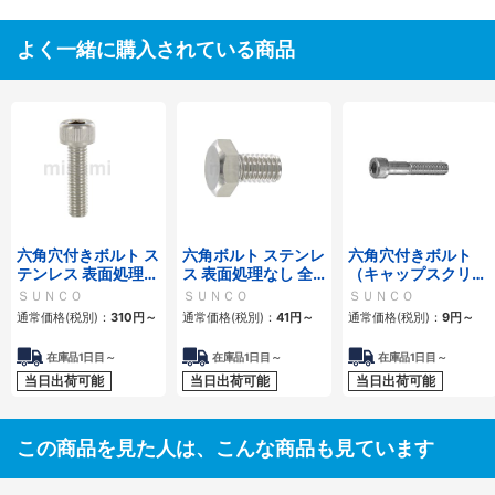
よく一緒に購入されている商品
六角穴付きボルト ス
六角ボルト ステンレ
六角穴付きボルト
テンレス 表面処理な
ス 表面処理なし 全
（キャップスクリュ
し 全ねじ
ねじ
ー） アンスコ製
ＳＵＮＣＯ
ＳＵＮＣＯ
ＳＵＮＣＯ
通常価格(税別)：
310
円
～
通常価格(税別)：
41
円
～
通常価格(税別)：
9
円
～
在庫品1日目～
在庫品1日目～
在庫品1日目～
当日出荷可能
当日出荷可能
当日出荷可能
この商品を見た人は、こんな商品も見ています