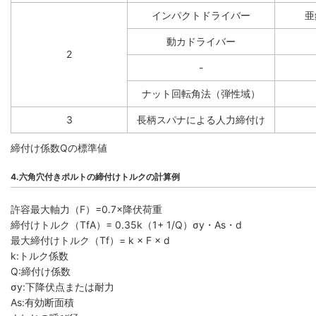
インパクトドライバー
亜
動カドライバー
2
-
ナット回転角法（弾性域）
3
長柄スパナによる人力締付け
締付け係数Qの標準値
4.六角穴付きポルトの締付けトルクの計算例
許容最大軸力（F）=0.7×降伏荷重
締付けトルク（TfA）= 0.35k（1+ 1/Q）σy・As・d
最大締付けトルク（Tf）= k × F × d
k:トルク係数
Q:締付け係数
σy:下降伏点または耐力
As:有効断面積