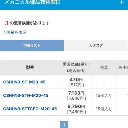
メカニカル部品技術窓口
3
の型番候補があります
候補を表示
型番リスト
カタログ
通常単価(税別)
型番
包装
最小
(税込単価)
470
円
CSHHNB-ST-M20-45
-
(
517
円
)
7,133
円
CSHHNB-STH-M20-45
15個入り
(
7,846
円
)
6,790
円
CSHHNB-STTGEO-M20-45
15個入り
(
7,469
円
)
1