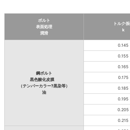
ボルト
トルク係
表面処理
k
潤滑
0.145
0.155
0.165
鋼ボルト
0.175
黒色酸化皮膜
（テンパーカラー?黒染等）
0.185
油
0.195
0.205
0.215