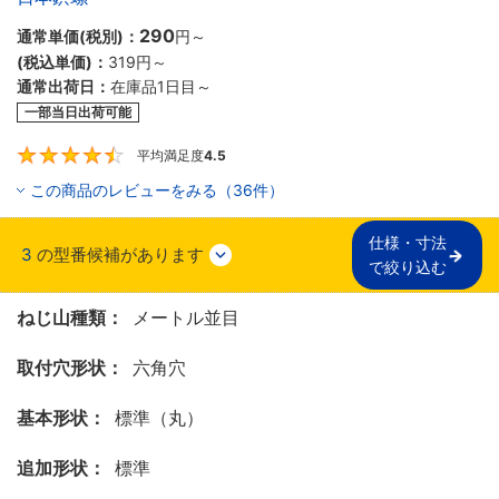
290
通常単価(税別)：
円
～
(税込単価)：
319
円
～
通常出荷日：
在庫品1日目～
一部当日出荷可能
平均満足度
4.5
4.5
この商品のレビューをみる（36件）
仕様・寸法

3
の型番候補があります
で絞り込む
ねじ山種類：
メートル並目
取付穴形状：
六角穴
基本形状：
標準（丸）
追加形状：
標準