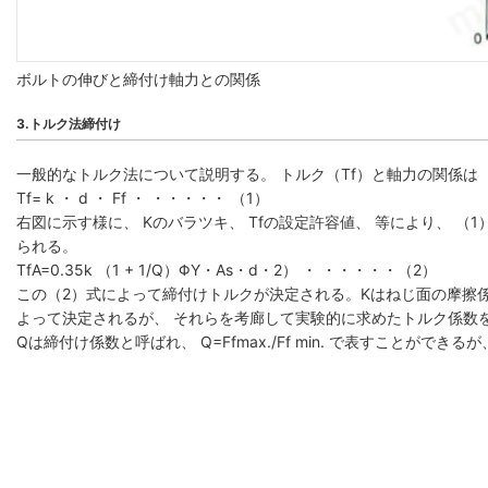
ボルトの伸びと締付け軸力との関係
3.トルク法締付け
一般的なトルク法について説明する。 トルク（Tf）と軸力の関係は
Tf= k ・ d ・ Ff ・ ・・・・・ （1）
右図に示す様に、 Kのバラツキ、 Tfの設定許容値、 等により、 （
られる。
TfA=0.35k （1 + 1/Q）ΦY・As・d・2） ・ ・・・・・（2）
この（2）式によって締付けトルクが決定される。Kはねじ面の摩擦係
よって決定されるが、 それらを考廊して実験的に求めたトルク係数
Qは締付け係数と呼ばれ、 Q=Ffmax./Ff min. で表すことができ