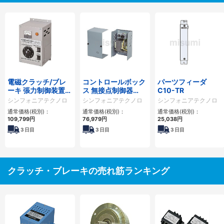
電磁クラッチ/ブレ
コントロールボック
パーツフィーダ
ーキ 張力制御装置
ス 無接点制御器
C10-TR
PCM形
TMP形
シンフォニアテクノロ
シンフォニアテクノロ
シンフォニアテクノロ
ジー
ジー
ジー
通常価格(税別)：
通常価格(税別)：
通常価格(税別)：
109,799円
76,979円
25,038円
3
日目
3
日目
3
日目
クラッチ・ブレーキの売れ筋ランキング