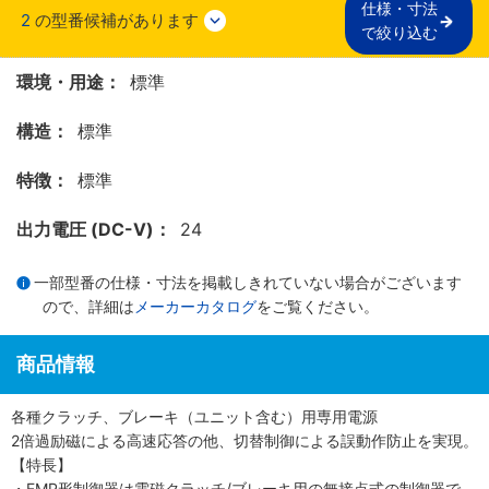
仕様・寸法

2
の型番候補があります
で絞り込む
環境・用途：
標準
構造：
標準
特徴：
標準
出力電圧 (DC-V)：
24
一部型番の仕様・寸法を掲載しきれていない場合がございます
ので、詳細は
メーカーカタログ
をご覧ください。
商品情報
各種クラッチ、ブレーキ（ユニット含む）用専用電源
2倍過励磁による高速応答の他、切替制御による誤動作防止を実現。
【特長】
・EMP形制御器は電磁クラッチ/ブレーキ用の無接点式の制御器で