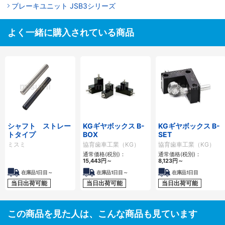
ブレーキユニット JSB3シリーズ
よく一緒に購入されている商品
シャフト ストレー
KGギヤボックス B-
KGギヤボックス B-
トタイプ
BOX
SET
ミスミ
協育歯車工業（KG）
協育歯車工業（KG）
通常価格(税別)：
通常価格(税別)：
15,443円
～
8,123円
～
在庫品1日目～
在庫品1日目～
在庫品1日目
当日出荷可能
当日出荷可能
当日出荷可能
この商品を見た人は、こんな商品も見ています