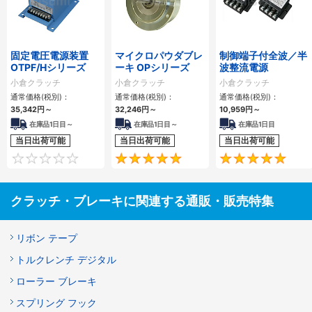
固定電圧電源装置
マイクロパウダブレ
制御端子付全波／半
OTPF/Hシリーズ
ーキ OPシリーズ
波整流電源
小倉クラッチ
小倉クラッチ
小倉クラッチ
通常価格(税別)：
通常価格(税別)：
通常価格(税別)：
35,342円
～
32,246円
～
10,959円
～
在庫品1日目～
在庫品1日目～
在庫品1日目
当日出荷可能
当日出荷可能
当日出荷可能
0
5
クラッチ・ブレーキに関連する通販・販売特集
リボン テープ
トルクレンチ デジタル
ローラー ブレーキ
スプリング フック