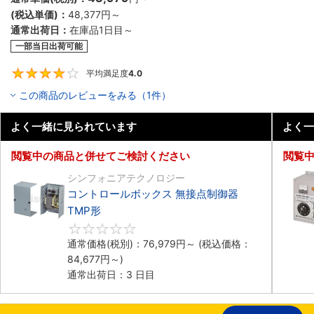
(税込単価)：
48,377円
～
通常出荷日：
在庫品1日目～
一部当日出荷可能
平均満足度
4.0
4
この商品のレビューをみる（1件）
よく一緒に見られています
よく一
閲覧中の商品と併せてご検討ください
閲覧
シンフォニアテクノロジー
コントロールボックス 無接点制御器
TMP形
0
通常価格(税別)：
76,979円
～
(税込価格：
84,677円
～)
通常出荷日：3 日目