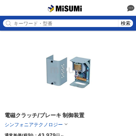
MISUMI
検索
電磁クラッチ/ブレーキ 制御装置
シンフォニアテクノロジー
43,979
通常単価(税別)：
円
～