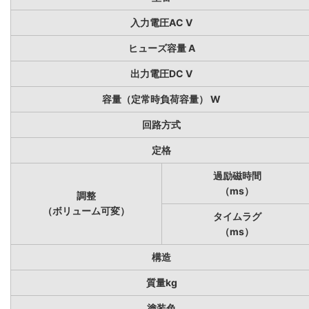
入力電圧AC V
ヒューズ容量 A
出力電圧DC V
容量（定常時負荷容量） W
回路方式
定格
過励磁時間
（ms）
調整
（ボリューム可変）
タイムラグ
（ms）
構造
質量kg
塗装色