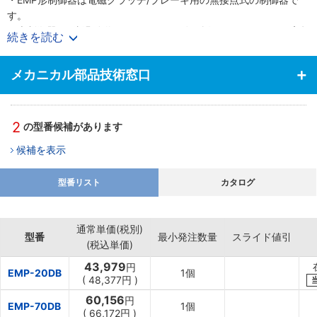
す。
・本制御器は2倍過励磁とタイムラグ回路を採用しているため、高頻
続きを読む
度、高精度を要求される場合にきわめて安定した動作が得られま
す。
メカニカル部品技術窓口
・そのうえ回路構成はパワートランジスタを使用した完全無接点化
方式ですから、きわめて長寿命、高性能タイプ
2
の型番候補があります
候補を表示
型番リスト
カタログ
通常単価(税別)
型番
最小発注数量
スライド値引
(税込単価)
43,979
円
EMP-20DB
1個
(
48,377円
)
60,156
円
EMP-70DB
1個
(
66,172円
)