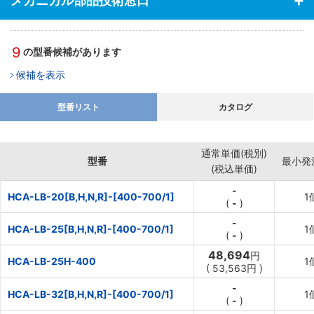
メカニカル部品技術窓口
9
の型番候補があります
候補を表示
型番リスト
カタログ
通常単価(税別)
型番
最小発
(税込単価)
-
HCA-LB-20[B,H,N,R]-[400-700/1]
1
(
-
)
-
HCA-LB-25[B,H,N,R]-[400-700/1]
1
(
-
)
48,694
円
HCA-LB-25H-400
1
(
53,563
円
)
-
HCA-LB-32[B,H,N,R]-[400-700/1]
1
(
-
)