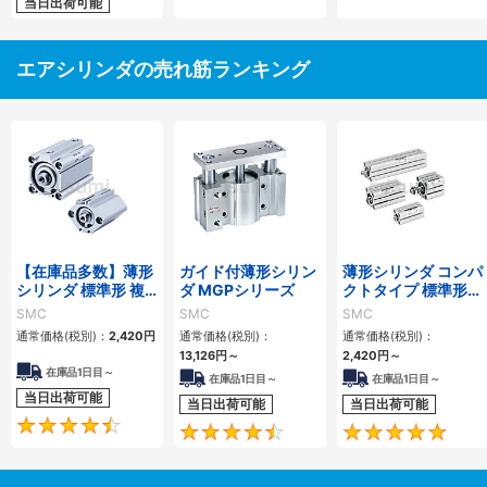
当日出荷可能
エアシリンダの売れ筋ランキング
【在庫品多数】薄形
ガイド付薄形シリン
薄形シリンダ コンパ
シリンダ 標準形 複
ダ MGPシリーズ
クトタイプ 標準形
動・片ロッド CQ2
複動 片ロッド CQS
SMC
SMC
SMC
シリーズ
シリーズ
通常価格(税別)：
2,420
円
通常価格(税別)：
通常価格(税別)：
13,126
円
～
2,420
円
～
在庫品1日目～
在庫品1日目～
在庫品1日目～
当日出荷可能
当日出荷可能
当日出荷可能
4.5
4.6