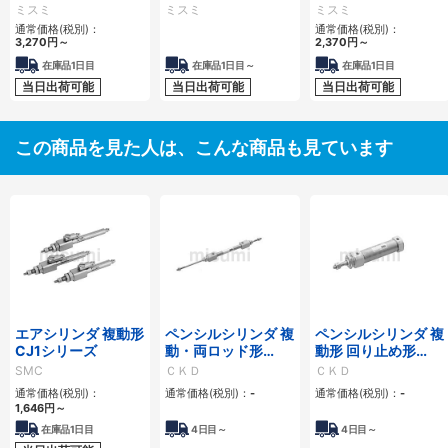
ミスミ
ミスミ
ミスミ
通常価格(税別)：
通常価格(税別)：
3,270
円
～
2,370
円
～
在庫品1日目
在庫品1日目～
在庫品1日目
当日出荷可能
当日出荷可能
当日出荷可能
この商品を見た人は、こんな商品も見ています
エアシリンダ 複動形
ペンシルシリンダ 複
ペンシルシリンダ 複
CJ1シリーズ
動・両ロッド形
動形 回り止め形
SCPD3-Dシリーズ
SCPD3-Mシリーズ
SMC
ＣＫＤ
ＣＫＤ
通常価格(税別)：
通常価格(税別)：
-
通常価格(税別)：
-
1,646
円
～
在庫品1日目
4
日目～
4
日目～