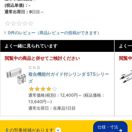
(税込単価)：
-
通常出荷日：
9
日目～
0
0件のレビュー（商品レビューの投稿ができます）
よく一緒に見られています
よく一
閲覧中の商品と併せてご検討ください
閲覧
ＣＫＤ
複合機能付ガイド付シリンダ STSシリー
ズ
4
通常価格(税別)：
12,400
円
～
(税込価格：
13,640
円
～)
通常出荷日：在庫品1日目
仕様・寸法

9
の型番候補があります