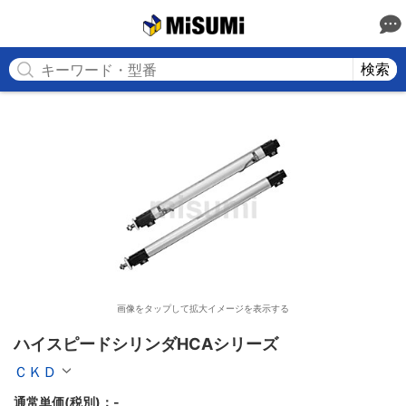
MISUMI
検索
画像をタップして拡大イメージを表示する
ハイスピードシリンダHCAシリーズ
ＣＫＤ
通常単価(税別)：
-