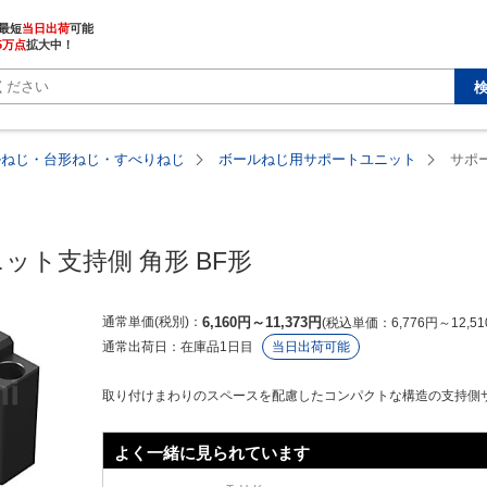
最短
当日出荷
5万点
拡大中！
ルねじ・台形ねじ・すべりねじ
ボールねじ用サポートユニット
サポ
ット支持側 角形 BF形
通常単価(税別)
6,160
円
～
11,373
円
税込単価
6,776
円
～
12,51
通常出荷日：
在庫品1日目
当日出荷可能
取り付けまわりのスペースを配慮したコンパクトな構造の支持側
よく一緒に見られています