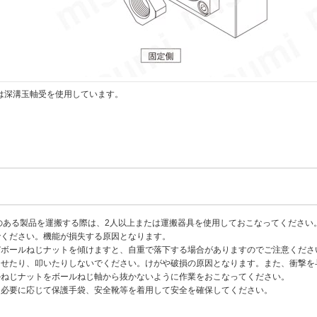
は深溝玉軸受を使用しています。
上）のある製品を運搬する際は、2人以上または運搬器具を使用しておこなってくださ
でください。機能が損失する原因となります。
びボールねじナットを傾けますと、自重で落下する場合がありますのでご注意くださ
させたり、叩いたりしないでください。けがや破損の原因となります。また、衝撃を
ルねじナットをボールねじ軸から抜かないように作業をおこなってください。
、必要に応じて保護手袋、安全靴等を着用して安全を確保してください。