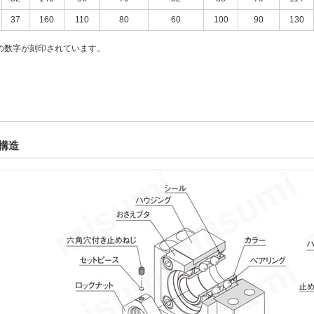
37
160
110
80
60
100
90
130
の数字が刻印されています。
構造