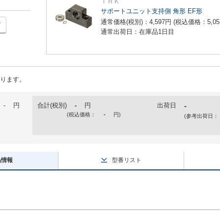
ＴＨＫ
サポートユニット支持側 角形 EF形
通常価格(税別)：
4,597
円
(税込価格：
5,05
通常出荷日：在庫品1日目
ります。
-
円
合計(税別)
-
円
出荷日
-
(税込価格：
-
円
)
(参考出荷日：
品情報
型番リスト