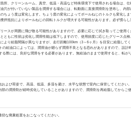
る箇所、クリーンルーム、真空、低温・高温など特殊環境下で使用される場合は、仕
・油穴が付いていない製品を潤滑する場合には、転動面に直接潤滑剤を塗布し、内部
スのちょう度は変化します。ちょう度の変化によってボールねじのトルクも変化しま
の攪拌抵抗によりボールねじの回転トルクが増大する可能性があります。必ず慣らし
グリースが周囲に飛び散る可能性がありますので、必要に応じて拭き取ってご使用く
間とともに性状は劣化し潤滑性能は低下しますので、使用頻度に応じたグリース点検
境により給脂間隔が異なりますが、走行距離100km（3～6ヶ月）を目安に給脂し
ットの給油口によっては、潤滑油が廻らず潤滑不良となる恐れがありますので、設計
用する際には、良好な潤滑をする必要があります。無給油のままで使用すると、転が
。
包および荷姿で、高温、低温、多湿を避け、水平な状態で室内に保管してください
内部の潤滑剤が経時劣化していることがありますので、潤滑剤を再給脂してからご
適切な廃棄処置をおこなってください。