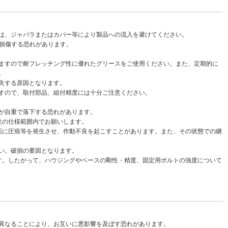
は、ジャバラまたはカバー等により製品への流入を避けてください。
・損傷する恐れがあります。
ますので耐フレッチング性に優れたグリースをご使用ください。また、定期的に
。
失する原因となります。
すので、取付部品、組付精度には十分ご注意ください。
が自重で落下する恐れがあります。
社の仕様範囲内でお願いします。
面に圧痕等を発生させ、作動不良を起こすことがあります。また、その状態での継
さい。破損の要因となります。
す。したがって、ハウジングやベースの剛性・精度、固定用ボルトの強度について
異なることにより、お互いに悪影響を及ぼす恐れがあります。