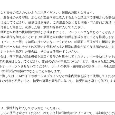
トなど異物の流入のないようご注意ください。破損の原因となります。
ト、腐食性のある溶剤、水などが製品内部に流入するような環境下で使用される場合
使用は避けてください。耐熱仕様を除き、この温度を超えると樹脂・ゴム部品が変形
が付着した場合は、洗浄した後、潤滑剤を再封入してください。
転動面と転動体の接触面に油膜が形成されにくく、フレッチングを生じることがあり
程度の動作を加えることにより転動面と転動体に油膜を形成させることを推奨します
品（ピン、キー等）を無理に打ち込まないでください。転動面に圧痕が生じ機能を損
持部とボールねじナットの芯違いや倒れがあると極端に寿命が短くなる場合がありま
じナットから脱落した場合は、そのまま使用せずください。
場合は、落下防止の安全機構を追加する等の対処をしてください。ボールねじナット
えての使用はしないでください。部品の破損や事故につながります。使用回転数は弊
トをオーバーランさせないでください。ボールの脱落・循環部品の損傷・ボール転動
・循環部品の破損につながることがあります。
用に際しては、LMガイドやボールスプラインなどの案内要素を設けて使用してくだ
および精度が不足すると、軸受の荷重が局部的に集中し、軸受性能が著しく低下しま
取り、潤滑剤を封入してからお使いください。
合しての使用は避けてください。増ちょう剤が同種類のグリースでも、添加剤などが