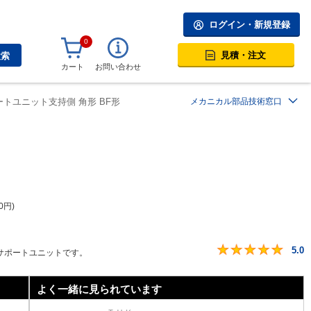
ログイン・新規登録
0
見積・注文
検索
カート
お問い合わせ
ートユニット支持側 角形 BF形
メカニカル部品技術窓口
0
円
5.0
サポートユニットです。
よく一緒に見られています