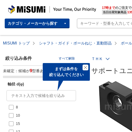
MISUMI | Your Time, Our Priority
17時まで
のご注文で
13
当日出荷対象商品
カテゴリ・メーカーから探す
MISUMI トップ
シャフト・ガイド・ボールねじ・直動部品
ボー
絞り込み条件
すべて解除
ＴＨＫ
まずは条件を

サポートユニ
9
未確定：候補が
型番あります。
絞り込んでください
軸径 d(φ)
8
10
15