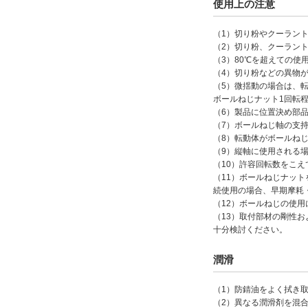
使用上の注意
（1）切り粉やクーラン
（2）切り粉、クーラン
（3）80℃を超えての
（4）切り粉などの異物
（5）微揺動の場合は、
ボールねじナット1回転
（6）製品に位置決め部
（7）ボールねじ軸の支
（8）転動体がボールね
（9）縦軸に使用される
（10）許容回転数をこ
（11）ボールねじナッ
続使用の場合、早期摩耗
（12）ボールねじの使
（13）取付部材の剛性
十分検討ください。
潤滑
（1）防錆油をよく拭き
（2）異なる潤滑剤を混