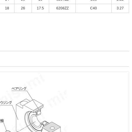
18
26
17.5
6208ZZ
C40
3.27