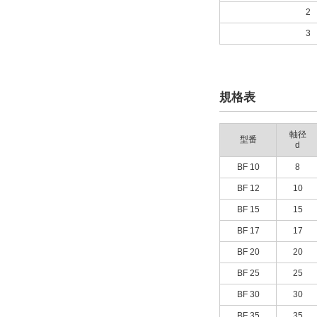
86
2
88
3
106
128
140
規格表
160
外形図/複数選択する(8)
軸径
型番
d
タイプ
BF 10
8
BF
BF 12
10
BF 15
15
CAD
BF 17
17
2D
BF 20
20
3D
BF 25
25
BF 30
30
出荷日
BF 35
35