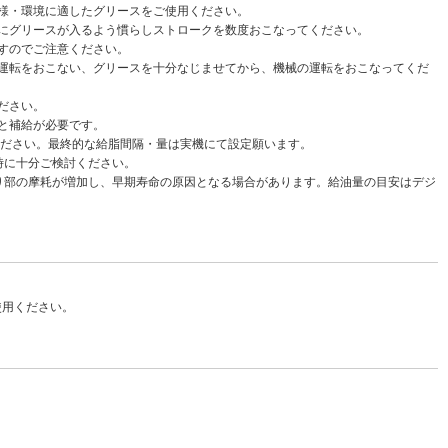
様・環境に適したグリースをご使用ください。
にグリースが入るよう慣らしストロークを数度おこなってください。
すのでご注意ください。
運転をおこない、グリースを十分なじませてから、機械の運転をおこなってくだ
ださい。
と補給が必要です。
てください。最終的な給脂間隔・量は実機にて設定願います。
時に十分ご検討ください。
り部の摩耗が増加し、早期寿命の原因となる場合があります。給油量の目安はデジ
。
使用ください。