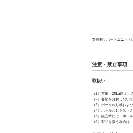
支持側サポートユニット
注意・禁止事項
取扱い
（1）重量（20kg以
（2）各部を分解しない
（3）ボールねじ軸およ
（4）ボールねじを落下
（5）組立時には、ボー
（6）製品を扱う場合は