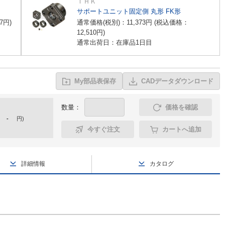
ＴＨＫ
サポートユニット固定側 丸形 FK形
7
円
)
通常価格(税別)：
11,373
円
(税込価格：
12,510
円
)
通常出荷日：在庫品1日目
My部品表保存
CADデータダウンロード
数量：
価格を確認
-
円
)
今すぐ注文
カートへ追加
詳細情報
カタログ