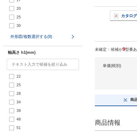
17
20
カタログ
25
30
35
外形図/複数選択する(9)
40
9
未確定：候補が
型番あ
軸高さ h1(mm)
単価(税別)
22
25
28
商
34
39
48
商品情報
51
52