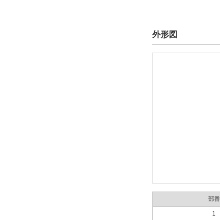
外形図/複数選択する(9)
60
厚さ ・角型L ・丸型F(mm)
外形図
20
23
26
30
32
37
外形図/複数選択する(6)
幅 B(mm)
60
部番
70
1