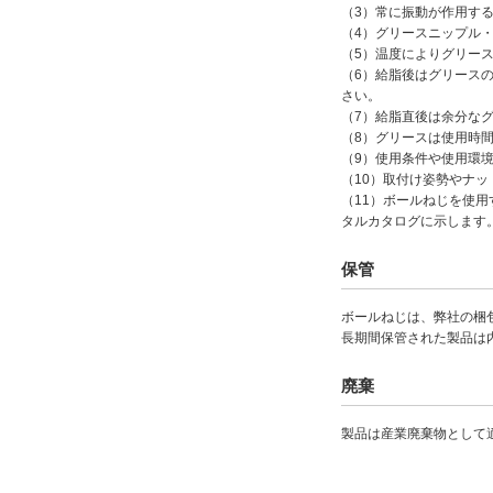
（3）常に振動が作用す
（4）グリースニップル
（5）温度によりグリー
（6）給脂後はグリース
さい。
（7）給脂直後は余分な
（8）グリースは使用時
（9）使用条件や使用環
（10）取付け姿勢やナ
（11）ボールねじを使
タルカタログに示します
保管
ボールねじは、弊社の梱
長期間保管された製品は
廃棄
製品は産業廃棄物として