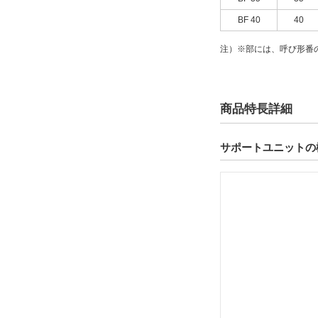
すべて
BF 40
40
当日出荷可能
注）※部には、呼び形番
商品特長詳細
サポートユニットの