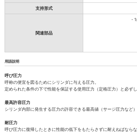
支持形式
・
関連部品
用語説明
呼び圧力
呼称の便宜を図るためにシリンダに与える圧力。
定められた条件の下で性能を保証する使用圧力（定格圧力）と必ず
最高許容圧力
シリンダ内部に発生する圧力の許容できる最高値（サージ圧力など
耐圧力
呼び圧力に復帰したときに性能の低下をもたらさずに耐えねばなら