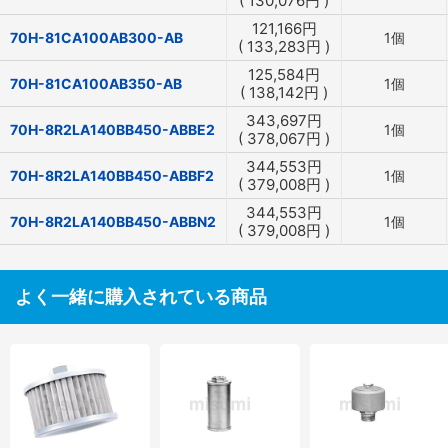
(
130,076
円
)
121,166
円
70H-81CA100AB300-AB
1個
(
133,283
円
)
125,584
円
70H-81CA100AB350-AB
1個
(
138,142
円
)
343,697
円
70H-8R2LA140BB450-ABBE2
1個
(
378,067
円
)
344,553
円
70H-8R2LA140BB450-ABBF2
1個
(
379,008
円
)
344,553
円
70H-8R2LA140BB450-ABBN2
1個
(
379,008
円
)
よく一緒に購入されている商品