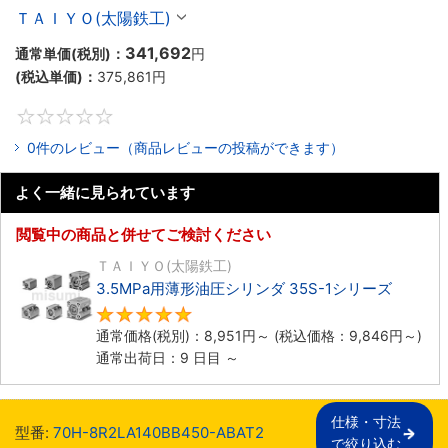
ＴＡＩＹＯ(太陽鉄工)
341,692
通常単価(税別)：
円
(税込単価)：
375,861
円
0
0件のレビュー（商品レビューの投稿ができます）
よく一緒に見られています
閲覧中の商品と併せてご検討ください
ＴＡＩＹＯ(太陽鉄工)
3.5MPa用薄形油圧シリンダ 35S-1シリーズ
5
通常価格(税別)：
8,951
円
～
(税込価格：
9,846
円
～)
通常出荷日：9 日目 ～
仕様・寸法

型番:
70H-8R2LA140BB450-ABAT2
で絞り込む