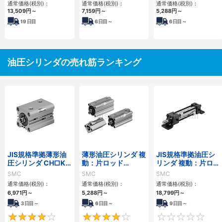
通常価格(税別)：
通常価格(税別)：
通常価格(税別)：
13,509
円
～
7,159
円
～
5,288
円
～
19
日目
6
日目～
6
日目～
油圧シリンダの売れ筋ランキング
JIS規格準拠薄形油
薄形油圧シリンダ 複
JIS規格準拠油圧シ
圧シリンダ CH□KD
動：片ロッド
リンダ 複動：片ロッ
シリーズ
CH□QBシリーズ
ド CH2E・CH2F・
SMC
SMC
SMC
CH2G・CH2Hシリ
通常価格(税別)：
通常価格(税別)：
通常価格(税別)：
ーズ
6,971
円
～
5,288
円
～
18,799
円
～
3日目～
6日目～
9日目～
4
4