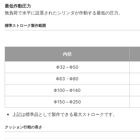
最低作動圧力
無負荷で水平に設置されたシリンダが作動する最低の圧力。
標準ストローク製作範囲
内径
Φ32～Φ50
Φ63・Φ80
Φ100～Φ140
Φ150～Φ250
上記は標準品として製作できる最大ストロークです。
クッション行程の長さ