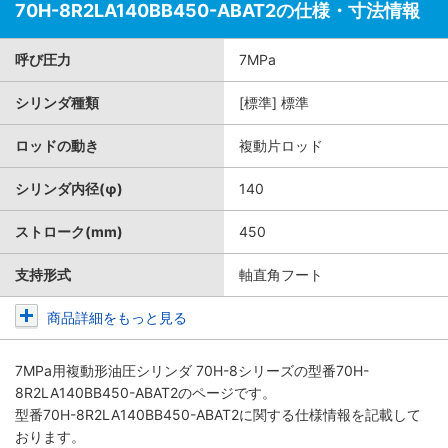
70H-8R2LA140BB450-ABAT2の仕様・寸法情報
呼び圧力
7MPa
シリンダ種類
[標準] 標準
ロッドの動き
複動片ロッド
シリンダ内径(φ)
140
ストローク(mm)
450
支持形式
軸直角フート
商品詳細をもっと見る
7MPa用複動形油圧シリンダ 70H-8シリーズ
の型番70H-
8R2LA140BB450-ABAT2のページです。
型番70H-8R2LA140BB450-ABAT2に関する仕様情報を記載して
おります。