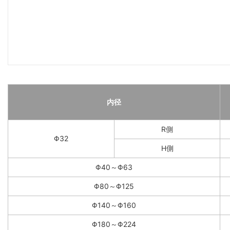
内径
R側
Φ32
H側
Φ40～Φ63
Φ80～Φ125
Φ140～Φ160
Φ180～Φ224