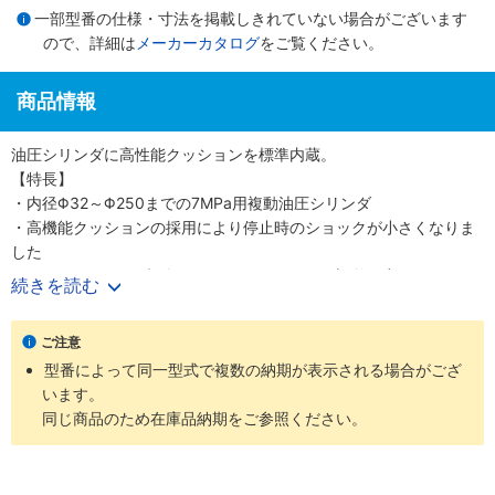
一部型番の仕様・寸法を掲載しきれていない場合がございます
ので、詳細は
メーカーカタログ
をご覧ください。
商品情報
油圧シリンダに高性能クッションを標準内蔵。
【特長】
・内径Φ32～Φ250までの7MPa用複動油圧シリンダ
・高機能クッションの採用により停止時のショックが小さくなりま
した
・クッションバルブの採用により、クッション調整が容易になりま
続きを読む
した
・クッションバルブは、安全対策として、抜け止め機構、およびゆ
ご注意
るみ止め用ロックナットを採用しました
型番によって同一型式で複数の納期が表示される場合がござ
・バリエーション豊富かつ保全性を良くした、小形スイッチを標準
います。
化しました
同じ商品のため在庫品納期をご参照ください。