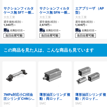
サクションフィルタ
サクションフィルタ
エアブリーザ （AP
ケース無 SFT 一般作
ケース無 SFN 一般
型）
動油用
作動油用
大生工業
大生工業
大生工業
通常価格(税別)：
通常価格(税別)：
通常価格(税別)：
1,340
円
～
2,679
円
～
1,306
円
～
在庫品1日目～
在庫品1日目～
在庫品1日目～
当日出荷可能
当日出荷可能
当日出荷可能
この商品を見た人は、こんな商品も見ています
7MPa対応小口径油
薄形油圧シリンダ 複
薄形油圧シリンダ 複
圧シリンダ CHNシ
動：両ロッド
動：片ロッド
リーズ
CH□QWBシリーズ
CH□QBシリーズ
SMC
SMC
SMC