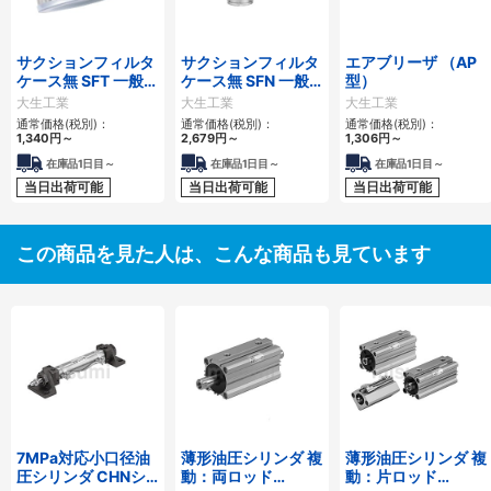
サクションフィルタ
サクションフィルタ
エアブリーザ （AP
ケース無 SFT 一般作
ケース無 SFN 一般
型）
動油用
作動油用
大生工業
大生工業
大生工業
通常価格(税別)：
通常価格(税別)：
通常価格(税別)：
1,340
円
～
2,679
円
～
1,306
円
～
在庫品1日目～
在庫品1日目～
在庫品1日目～
当日出荷可能
当日出荷可能
当日出荷可能
この商品を見た人は、こんな商品も見ています
7MPa対応小口径油
薄形油圧シリンダ 複
薄形油圧シリンダ 複
圧シリンダ CHNシ
動：両ロッド
動：片ロッド