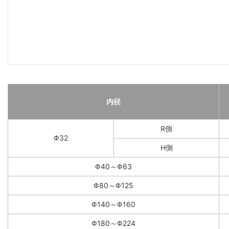
内径
R側
Φ32
H側
Φ40～Φ63
Φ80～Φ125
Φ140～Φ160
Φ180～Φ224