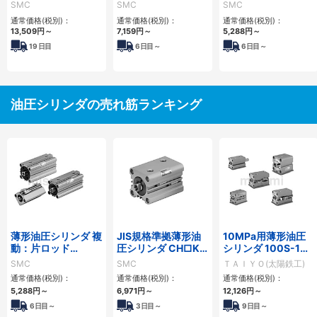
リーズ
CH□QWBシリーズ
CH□QBシリーズ
SMC
SMC
SMC
通常価格(税別)：
通常価格(税別)：
通常価格(税別)：
13,509
円
～
7,159
円
～
5,288
円
～
19
日目
6
日目～
6
日目～
油圧シリンダの売れ筋ランキング
薄形油圧シリンダ 複
JIS規格準拠薄形油
10MPa用薄形油圧
動：片ロッド
圧シリンダ CH□KD
シリンダ 100S-1シ
CH□QBシリーズ
シリーズ
リーズ
SMC
SMC
ＴＡＩＹＯ(太陽鉄工)
通常価格(税別)：
通常価格(税別)：
通常価格(税別)：
5,288
円
～
6,971
円
～
12,126
円
～
6日目～
3日目～
9日目～