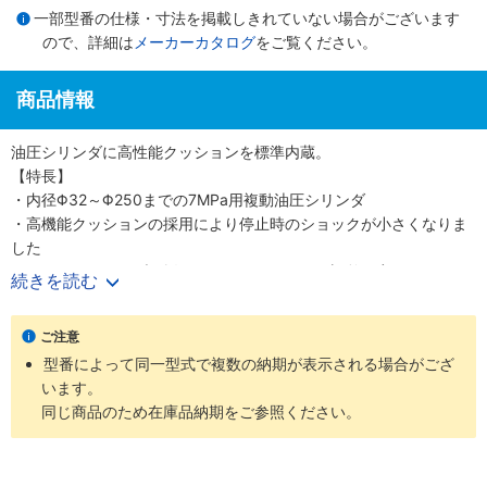
一部型番の仕様・寸法を掲載しきれていない場合がございます
ので、詳細は
メーカーカタログ
をご覧ください。
商品情報
油圧シリンダに高性能クッションを標準内蔵。
【特長】
・内径Φ32～Φ250までの7MPa用複動油圧シリンダ
・高機能クッションの採用により停止時のショックが小さくなりま
した
・クッションバルブの採用により、クッション調整が容易になりま
続きを読む
した
・クッションバルブは、安全対策として、抜け止め機構、およびゆ
ご注意
るみ止め用ロックナットを採用しました
型番によって同一型式で複数の納期が表示される場合がござ
・バリエーション豊富かつ保全性を良くした、小形スイッチを標準
います。
化しました
同じ商品のため在庫品納期をご参照ください。