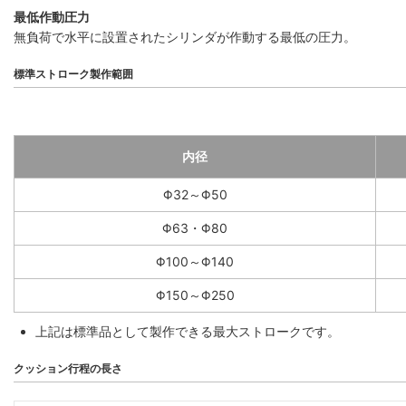
最低作動圧力
無負荷で水平に設置されたシリンダが作動する最低の圧力。
標準ストローク製作範囲
内径
Φ32～Φ50
Φ63・Φ80
Φ100～Φ140
Φ150～Φ250
上記は標準品として製作できる最大ストロークです。
クッション行程の長さ