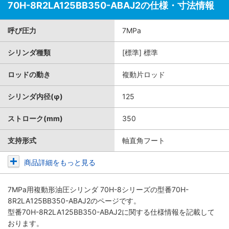
70H-8R2LA125BB350-ABAJ2の仕様・寸法情報
呼び圧力
7MPa
シリンダ種類
[標準] 標準
ロッドの動き
複動片ロッド
シリンダ内径(φ)
125
ストローク(mm)
350
支持形式
軸直角フート
商品詳細をもっと見る
7MPa用複動形油圧シリンダ 70H-8シリーズ
の型番70H-
8R2LA125BB350-ABAJ2のページです。
型番70H-8R2LA125BB350-ABAJ2に関する仕様情報を記載して
おります。