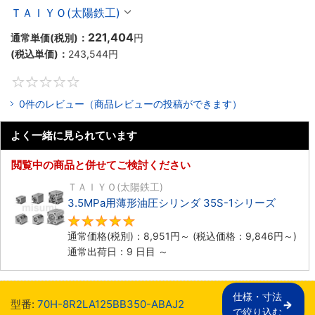
ＴＡＩＹＯ(太陽鉄工)
221,404
通常単価(税別)：
円
(税込単価)：
243,544
円
0
0件のレビュー（商品レビューの投稿ができます）
よく一緒に見られています
閲覧中の商品と併せてご検討ください
ＴＡＩＹＯ(太陽鉄工)
3.5MPa用薄形油圧シリンダ 35S-1シリーズ
5
通常価格(税別)：
8,951
円
～
(税込価格：
9,846
円
～)
通常出荷日：9 日目 ～
仕様・寸法

型番:
70H-8R2LA125BB350-ABAJ2
で絞り込む