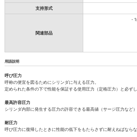
支持形式
・
関連部品
用語説明
呼び圧力
呼称の便宜を図るためにシリンダに与える圧力。
定められた条件の下で性能を保証する使用圧力（定格圧力）と必ず
最高許容圧力
シリンダ内部に発生する圧力の許容できる最高値（サージ圧力など
耐圧力
呼び圧力に復帰したときに性能の低下をもたらさずに耐えねばなら