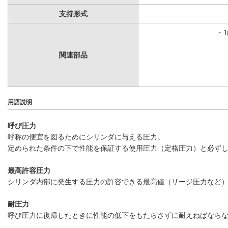
支持形式
・
関連部品
用語説明
呼び圧力
呼称の便宜を図るためにシリンダに与える圧力。
定められた条件の下で性能を保証する使用圧力（定格圧力）と必ず
最高許容圧力
シリンダ内部に発生する圧力の許容できる最高値（サージ圧力など
耐圧力
呼び圧力に復帰したときに性能の低下をもたらさずに耐えねばなら