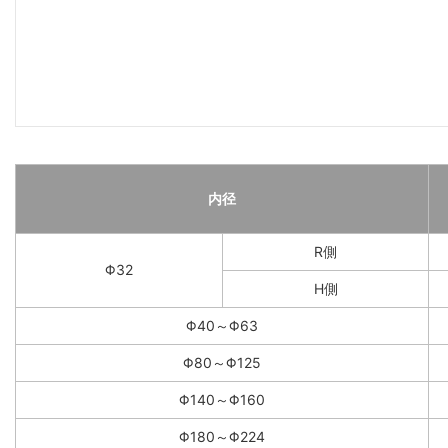
内径
R側
Φ32
H側
Φ40～Φ63
Φ80～Φ125
Φ140～Φ160
Φ180～Φ224