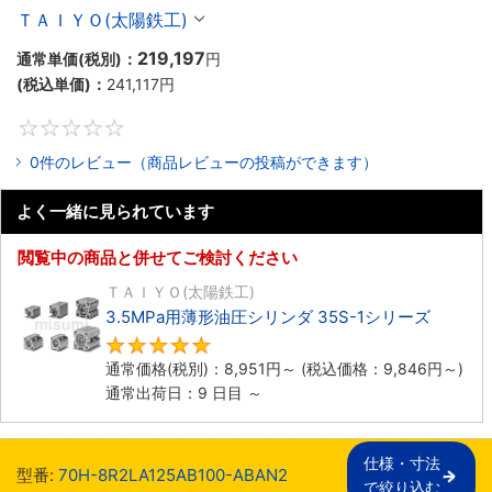
ＴＡＩＹＯ(太陽鉄工)
219,197
通常単価(税別)：
円
(税込単価)：
241,117
円
0
0件のレビュー（商品レビューの投稿ができます）
よく一緒に見られています
閲覧中の商品と併せてご検討ください
ＴＡＩＹＯ(太陽鉄工)
3.5MPa用薄形油圧シリンダ 35S-1シリーズ
5
通常価格(税別)：
8,951
円
～
(税込価格：
9,846
円
～)
通常出荷日：9 日目 ～
仕様・寸法

型番:
70H-8R2LA125AB100-ABAN2
で絞り込む