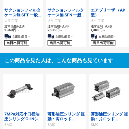
サクションフィルタ
サクションフィルタ
エアブリーザ （AP
ケース無 SFT 一般作
ケース無 SFN 一般
型）
動油用
作動油用
大生工業
大生工業
大生工業
通常価格(税別)：
通常価格(税別)：
通常価格(税別)：
1,340
円
～
2,679
円
～
1,306
円
～
在庫品1日目～
在庫品1日目～
在庫品1日目～
当日出荷可能
当日出荷可能
当日出荷可能
この商品を見た人は、こんな商品も見ています
7MPa対応小口径油
薄形油圧シリンダ 複
薄形油圧シリンダ 複
圧シリンダ CHNシ
動：両ロッド
動：片ロッド
リーズ
CH□QWBシリーズ
CH□QBシリーズ
SMC
SMC
SMC