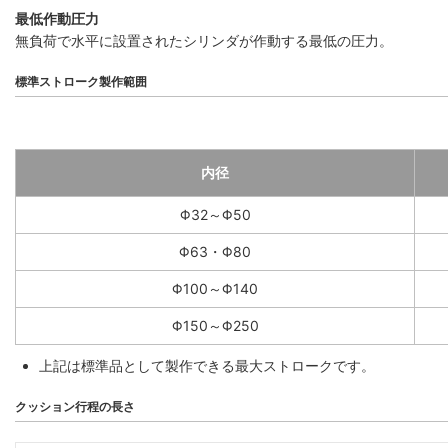
最低作動圧力
無負荷で水平に設置されたシリンダが作動する最低の圧力。
標準ストローク製作範囲
内径
Φ32～Φ50
Φ63・Φ80
Φ100～Φ140
Φ150～Φ250
上記は標準品として製作できる最大ストロークです。
クッション行程の長さ