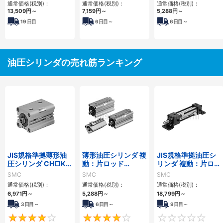
通常価格(税別)：
通常価格(税別)：
通常価格(税別)：
13,509
円
～
7,159
円
～
5,288
円
～
19
日目
6
日目～
6
日目～
油圧シリンダの売れ筋ランキング
JIS規格準拠薄形油
薄形油圧シリンダ 複
JIS規格準拠油圧シ
圧シリンダ CH□KD
動：片ロッド
リンダ 複動：片ロッ
シリーズ
CH□QBシリーズ
ド CH2E・CH2F・
SMC
SMC
SMC
CH2G・CH2Hシリ
通常価格(税別)：
通常価格(税別)：
通常価格(税別)：
ーズ
6,971
円
～
5,288
円
～
18,799
円
～
3日目～
6日目～
9日目～
4
4