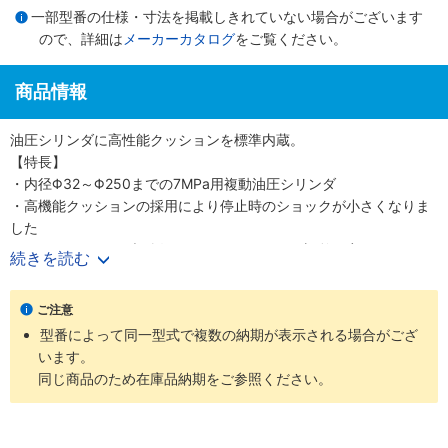
一部型番の仕様・寸法を掲載しきれていない場合がございます
ので、詳細は
メーカーカタログ
をご覧ください。
商品情報
油圧シリンダに高性能クッションを標準内蔵。
【特長】
・内径Φ32～Φ250までの7MPa用複動油圧シリンダ
・高機能クッションの採用により停止時のショックが小さくなりま
した
・クッションバルブの採用により、クッション調整が容易になりま
続きを読む
した
・クッションバルブは、安全対策として、抜け止め機構、およびゆ
ご注意
るみ止め用ロックナットを採用しました
型番によって同一型式で複数の納期が表示される場合がござ
・バリエーション豊富かつ保全性を良くした、小形スイッチを標準
います。
化しました
同じ商品のため在庫品納期をご参照ください。