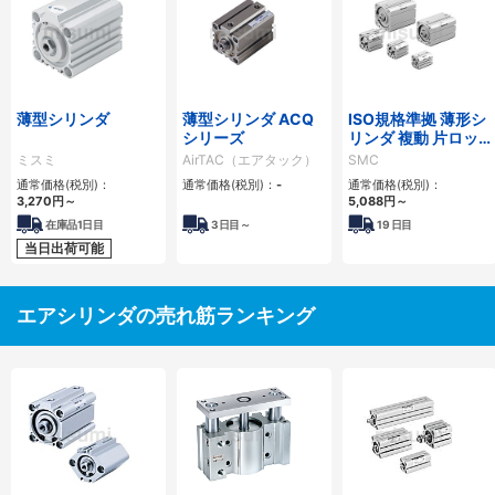
薄型シリンダ
薄型シリンダ ACQ
ISO規格準拠 薄形シ
シリーズ
リンダ 複動 片ロッ
ド C55シリーズ
ミスミ
AirTAC（エアタック）
SMC
通常価格(税別)：
通常価格(税別)：
-
通常価格(税別)：
3,270
円
～
5,088
円
～
在庫品1日目
3
日目～
19
日目
当日出荷可能
エアシリンダの売れ筋ランキング