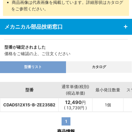
商品画像は代表画像を掲載しています。詳細形状はカタログ
をご参照ください。
メカニカル部品技術窓口
型番が確定されました
価格をご確認の上、ご注文ください
型番リスト
カタログ
通常単価(税別)
型番
最小発注数量
ス
(税込単価)
12,490
円
CDADS12X15-B-ZE235B2
1個
(
13,739
円
)
1
商品情報