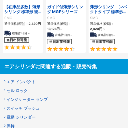
【在庫品多数】薄形
ガイド付薄形シリン
薄形シリンダ コンパ
シリンダ 標準形 複
ダ MGPシリーズ
クトタイプ 標準形
動・片ロッド CQ2
複動 片ロッド CQS
SMC
SMC
SMC
シリーズ
シリーズ
通常価格(税別)：
2,420
円
通常価格(税別)：
通常価格(税別)：
13,126
円
～
2,420
円
～
在庫品1日目～
在庫品1日目～
在庫品1日目～
当日出荷可能
当日出荷可能
当日出荷可能
4.5
4.6
エアシリンダに関連する通販・販売特集
エア インパクト
セル ロック
インジケーター ランプ
スイッチ プッシュ
電動 シリンダー
保持