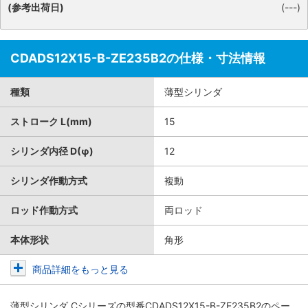
(参考出荷日)
(---)
CDADS12X15-B-ZE235B2の仕様・寸法情報
種類
薄型シリンダ
ストローク L(mm)
15
シリンダ内径 D(φ)
12
シリンダ作動方式
複動
ロッド作動方式
両ロッド
本体形状
角形
商品詳細をもっと見る
薄型シリンダ Cシリーズ
の型番CDADS12X15-B-ZE235B2のペー