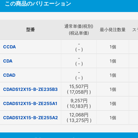
この商品のバリエーション
通常単価(税別)
型番
最小発注数量
ス
(税込単価)
-
CCDA
1個
(
-
)
-
CDA
1個
(
-
)
-
CDAD
1個
(
-
)
15,507
円
CDADS12X15-B-ZE235B3
1個
(
17,058
円
)
9,257
円
CDADS12X15-B-ZE255A1
1個
(
10,183
円
)
12,068
円
CDADS12X15-B-ZE255A2
1個
(
13,275
円
)