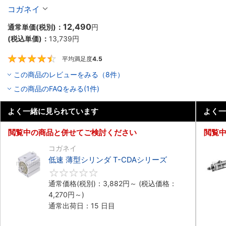
コガネイ
12,490
通常単価(税別)：
円
(税込単価)：
13,739
円
平均満足度
4.5
4.5
この商品のレビューをみる（8件）
この商品のFAQをみる(1件)
よく一緒に見られています
よく一
閲覧中の商品と併せてご検討ください
閲覧
コガネイ
低速 薄型シリンダ T-CDAシリーズ
0
通常価格(税別)：
3,882
円
～
(税込価格：
4,270
円
～)
通常出荷日：15 日目