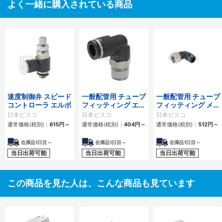
よく一緒に購入されている商品
速度制御弁 スピード
一般配管用 チューブ
一般配管用 チューブ
コントローラ エルボ
フィッティング エル
フィッティング メス
ボ
エルボ
日本ピスコ
日本ピスコ
日本ピスコ
通常価格(税別)：
615
円
～
通常価格(税別)：
404
円
～
通常価格(税別)：
512
円
～
在庫品1日目～
在庫品1日目～
在庫品1日目～
当日出荷可能
当日出荷可能
当日出荷可能
この商品を見た人は、こんな商品も見ています