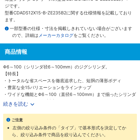
ジです。
型番CDADS12X15-B-ZE235B2に関する仕様情報を記載しており
ます。
一部型番の仕様・寸法を掲載しきれていない場合がございます
ので、詳細は
メーカーカタログ
をご覧ください。
商品情報
Φ6～100（シリンダ径6～100mm）のジグシリンダ。
【特長】
・トータルな省スペースを徹底追求した、短胴の薄形ボディ
・豊富な全15バリエーションをラインナップ
・ワイドな機能とΦ6～100（直径6～100mm）まで揃ったシリンダ
径で、多様なニーズに対応
続きを読む
・スクエアロッドで回転レス機能がプラス、機械装置の高効率設計
が可能
ご注意
【用途】
左側の絞り込み条件の「タイプ」で基本形式を決定してか
・あらゆる業界の空気圧機器や生産ラインに対応
ら、絞り込み条件で商品を絞り込んでください。