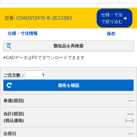
仕様・寸法

型番:
CDADS12X15-B-ZE235B2
で絞り込む
仕様・寸法情報
保存
類似品を再検索
※CADデータはPCでダウンロードできます
ご注文数：
価格を確認
単価(税別)
---
合計(税別)
---
(税込価格)
(
---
)
出荷日
---