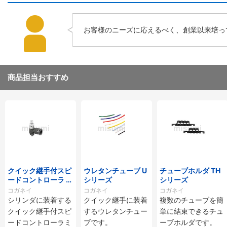
お客様のニーズに応えるべく、創業以来培っ
商品担当おすすめ
クイック継手付スピ
ウレタンチューブ U
チューブホルダ TH
ードコントローラ ス
シリーズ
シリーズ
タンダードタイプ S
コガネイ
コガネイ
コガネイ
C□-M・SS□-Mシ
シリンダに装着する
クイック継手に装着
複数のチューブを簡
リーズ
クイック継手付スピ
するウレタンチュー
単に結束できるチュ
ードコントローラミ
ブです。
ーブホルダです。