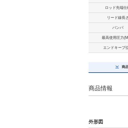
解除
ロッド先端仕
ロッド先端仕様
リード線長
めねじ（標準）
バンパ
解除
最高使用圧力(M
エンドキープ
センサスイッチ
ZE135
商
解除
リード線長さ
商品情報
3m
解除
センサスイッチ数
外形図
2