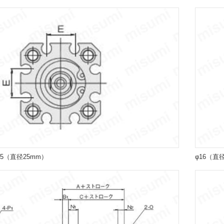
25（直径25mm）
φ16（直