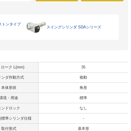
ストンタイプ
スイングシリンダ SDAシリーズ
ローク L(mm)
35
リンダ作動方式
複動
本体形状
角形
環境・用途
標準
エンドロック
なし
能標準シリンダ仕様
-
取付形式
基本形