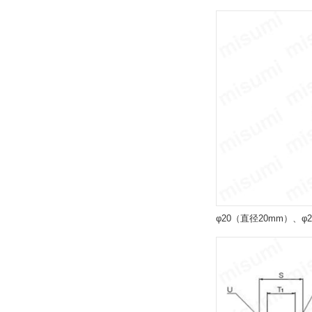
解除
バンパ
なし（標準）
解除
インロー
なし（標準）
解除
最高使用圧力(MPa)
φ20（直径20mm）、φ
1.0
解除
ストローク L2(mm)
なし