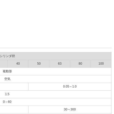
シリンダ径
40
50
63
80
100
複動形
空気
0.05～1.0
1.5
0～60
30～300