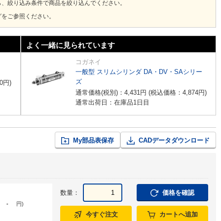
ら、絞り込み条件で商品を絞り込んでください。
グをご参照ください。
よく一緒に見られています
コガネイ
一般型 スリムシリンダ DA・DV・SAシリー
ズ
0
円
)
通常価格(税別)：
4,431
円
(税込価格：
4,874
円
)
通常出荷日：在庫品1日目
My部品表保存
CADデータダウンロード
数量：
価格を確認
-
円
)
今すぐ注文
カートへ追加