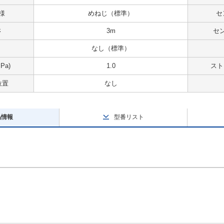
様
めねじ（標準）
セ
さ
3m
セ
なし（標準）
Pa)
1.0
スト
位置
なし
品情報
型番リスト