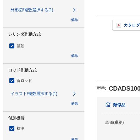
外形図/複数選択する(1)
解除
カタログ
シリンダ作動方式
複動
解除
ロッド作動方式
両ロッド
CDADS100
型番
:
イラスト/複数選択する(1)
解除
類似品
付加機能
単価(税別)
標準
解除