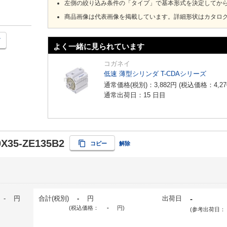
左側の絞り込み条件の「タイプ」で基本形式を決定してか
商品画像は代表画像を掲載しています。詳細形状はカタロ
よく一緒に見られています
コガネイ
低速 薄型シリンダ T-CDAシリーズ
通常価格(税別)：
3,882
円
(税込価格：
4,27
通常出荷日：15 日目
X35-ZE135B2
コピー
解除
-
円
合計(税別)
-
円
出荷日
-
(税込価格：
-
円
)
(参考出荷日：