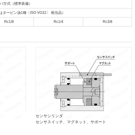
パ方式（標準装備）
ービン油1種〔ISO VG32〕 相当品）
Rc1/8
Rc1/4
Rc3/8
センサシリンダ
センサスイッチ、マグネット、サポート