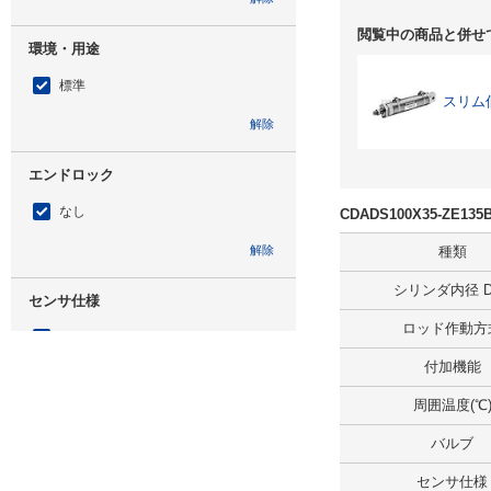
閲覧中の商品と併せ
環境・用途
標準
スリム
解除
エンドロック
なし
CDADS100X35-ZE
解除
種類
シリンダ内径 D(
センサ仕様
ロッド作動方
あり
付加機能
解除
周囲温度(℃
取付形式
バルブ
基本形
センサ仕様