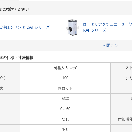
てご検討ください
ロータリアクチュエータ ピ
低油圧シリンダ DAHシリーズ
RAPシリーズ
－閉じる
135B2の仕様・寸法情報
薄型シリンダ
スト
φ)
100
シ
式
両ロッド
標準
)
0～60
なし
付加機
あり