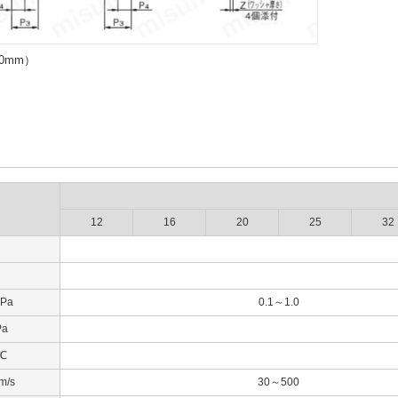
00mm）
12
16
20
25
32
Pa
0.1～1.0
a
℃
/s
30～500