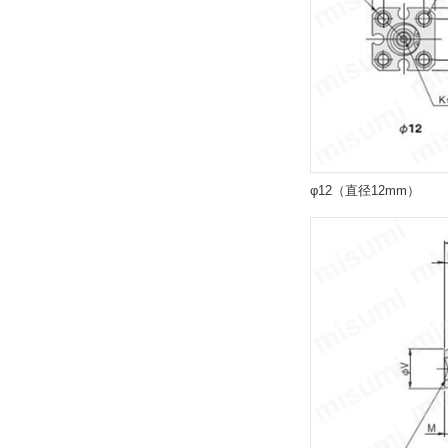
解除
エンドキープ位置
なし
解除
φ12（直径12mm）
タイプ
CDADS
CAD
2D
3D
出荷日
すべて