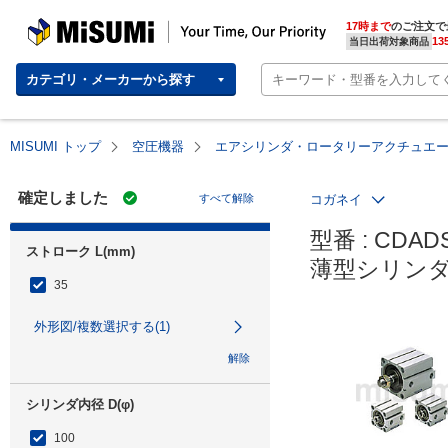
MISUMI | Your Time, Our Priority
17時まで
のご注文で
13
当日出荷対象商品
カテゴリ・メーカーから探す
MISUMI トップ
空圧機器
エアシリンダ・ロータリーアクチュエ
確定しました
すべて解除
コガネイ
型番 : CDADS
ストローク L(mm)
薄型シリンダ
35
外形図/複数選択する(1)
解除
シリンダ内径 D(φ)
100