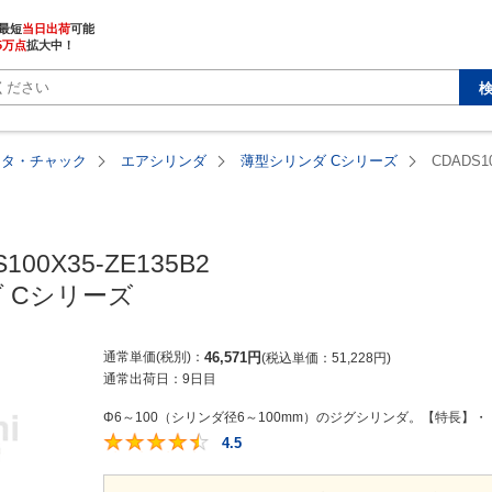
最短
当日出荷
5万点
拡大中！
ータ・チャック
エアシリンダ
薄型シリンダ Cシリーズ
CDADS10
100X35-ZE135B2

 Cシリーズ
通常単価(税別)
46,571
円
税込単価
51,228
円
通常出荷日：
9日目
Φ6～100（シリンダ径6～100mm）のジグシリンダ。【特長】・
4.5
4.5