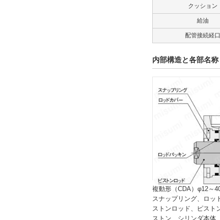
クッション
給油
配管接続経
内部構造と各部名称
複動形（CDA）φ12～4
スナップリング、ロッ
ストンロッド、ピスト
ストン、シリンダ本体