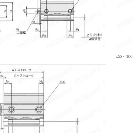
φ32～10