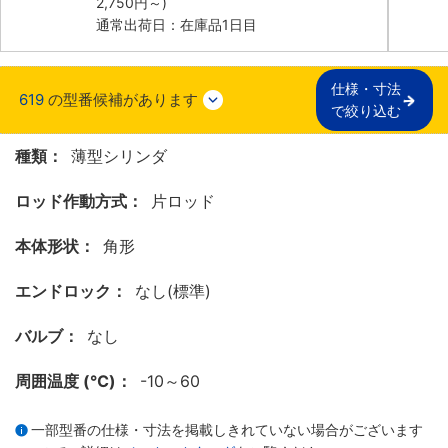
2,750
円
～)
通常出荷日：在庫品1日目
仕様・寸法

619
の型番候補があります
で絞り込む
種類：
薄型シリンダ
ロッド作動方式：
片ロッド
本体形状：
角形
エンドロック：
なし(標準)
バルブ：
なし
周囲温度 (℃)：
-10～60
一部型番の仕様・寸法を掲載しきれていない場合がございます