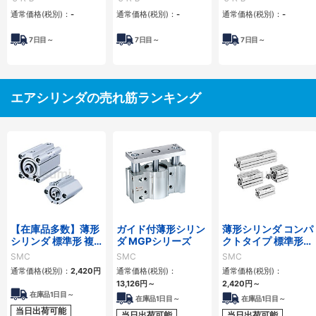
通常価格(税別)：
-
通常価格(税別)：
-
通常価格(税別)：
-
7
日目～
7
日目～
7
日目～
エアシリンダの売れ筋ランキング
【在庫品多数】薄形
ガイド付薄形シリン
薄形シリンダ コンパ
シリンダ 標準形 複
ダ MGPシリーズ
クトタイプ 標準形
動・片ロッド CQ2
複動 片ロッド CQS
SMC
SMC
SMC
シリーズ
シリーズ
通常価格(税別)：
2,420
円
通常価格(税別)：
通常価格(税別)：
13,126
円
～
2,420
円
～
在庫品1日目～
在庫品1日目～
在庫品1日目～
当日出荷可能
当日出荷可能
当日出荷可能