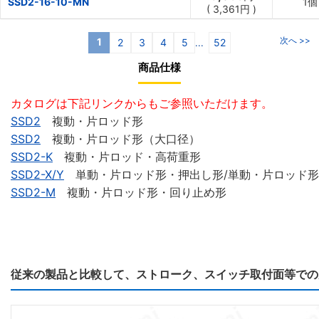
SSD2-16-10-MN
1個
(
3,361
円
)
次へ >>
1
2
3
4
5
52
...
商品仕様
カタログは下記リンクからもご参照いただけます。
SSD2
複動・片ロッド形
SSD2
複動・片ロッド形（大口径）
SSD2-K
複動・片ロッド・高荷重形
SSD2-X/Y
単動・片ロッド形・押出し形/単動・片ロッド形
SSD2-M
複動・片ロッド形・回り止め形
従来の製品と比較して、ストローク、スイッチ取付面等での