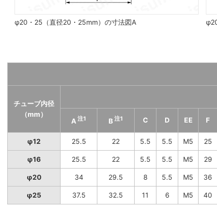
φ20・25（直径20・25mm）の寸法図A
φ2
チューブ内径
（mm）
注1
注1
C
D
EE
F
A
B
φ12
25.5
22
5.5
5.5
M5
25
φ16
25.5
22
5.5
5.5
M5
29
φ20
34
29.5
8
5.5
M5
36
φ25
37.5
32.5
11
6
M5
40