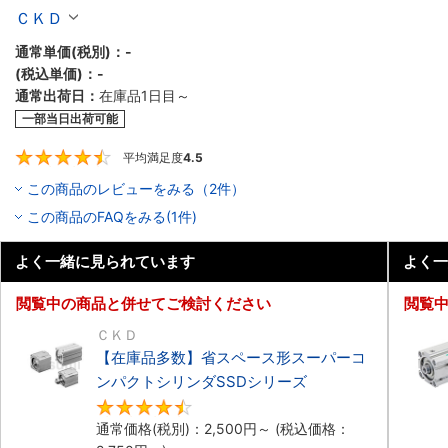
ＣＫＤ
通常単価(税別)：
-
(税込単価)：
-
通常出荷日：
在庫品1日目～
一部当日出荷可能
平均満足度
4.5
4.5
この商品のレビューをみる（2件）
この商品のFAQをみる(1件)
よく一緒に見られています
よく一
閲覧中の商品と併せてご検討ください
閲覧
ＣＫＤ
【在庫品多数】省スペース形スーパーコ
ンパクトシリンダSSDシリーズ
4.4
通常価格(税別)：
2,500
円
～
(税込価格：