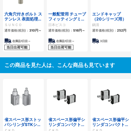
六角穴付きボルト ス
一般配管用 チューブ
エンドキャップ
テンレス 表面処理な
フィッティングミニ
（20シリーズ用）
し 全ねじ
タイプ ロングエルボ
ＳＵＮＣＯ
日本ピスコ
鍋清
通常価格(税別)：
310
円
～
通常価格(税別)：
516
円
～
通常価格(税別)：
252
円
在庫品1日目～
在庫品1日目～
3日目
当日出荷可能
当日出荷可能
この商品を見た人は、こんな商品も見ています
省スペース形ストッ
省スペース形偏平シ
省スペース形偏平シ
パシリンダSTKシリ
リンダコンパクト・
リンダコンパクト・
ーズ
デミFCHシリーズ
デミFCSシリーズ
ＣＫＤ
ＣＫＤ
ＣＫＤ