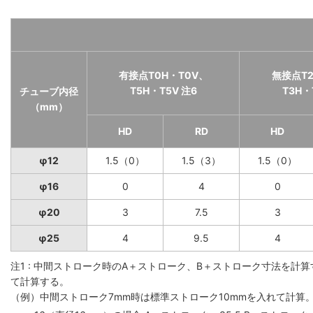
有接点T0H・T0V、
無接点T2
T5H・T5V 注6
T3H・
チューブ内径
（mm）
HD
RD
HD
φ12
1.5（0）
1.5（3）
1.5（0）
φ16
0
4
0
φ20
3
7.5
3
φ25
4
9.5
4
注1 : 中間ストローク時のA＋ストローク、B＋ストローク寸法を
て計算する。
（例）中間ストローク7mm時は標準ストローク10mmを入れて計算