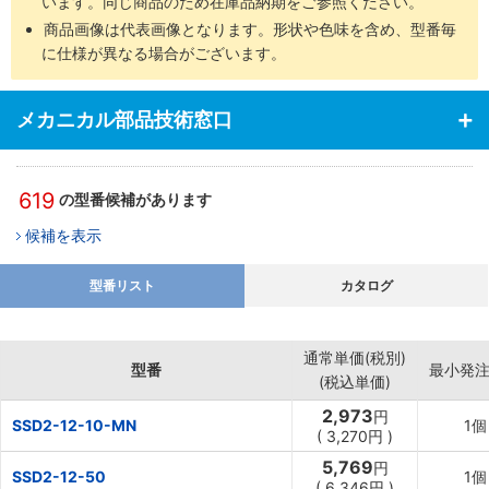
います。同じ商品のため在庫品納期をご参照ください。
商品画像は代表画像となります。形状や色味を含め、型番毎
に仕様が異なる場合がございます。
メカニカル部品技術窓口
619
の型番候補があります
候補を表示
型番リスト
カタログ
通常単価(税別)
型番
最小発
(税込単価)
2,973
円
SSD2-12-10-MN
1個
(
3,270
円
)
5,769
円
SSD2-12-50
1個
(
6,346
円
)