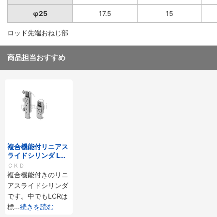
φ25
17.5
15
ロッド先端おねじ部
商品担当おすすめ
複合機能付リニアス
ライドシリンダ LCR
シリーズ
ＣＫＤ
複合機能付きのリニ
アスライドシリンダ
です。中でもLCRは
標
...
続きを読む