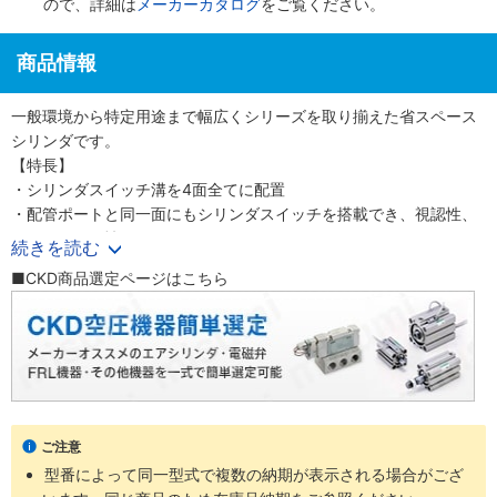
ので、詳細は
メーカーカタログ
をご覧ください。
商品情報
一般環境から特定用途まで幅広くシリーズを取り揃えた省スペース
シリンダです。
【特長】
・シリンダスイッチ溝を4面全てに配置
・配管ポートと同一面にもシリンダスイッチを搭載でき、視認性、
メンテナンス性がUP（Φ12～200）
続きを読む
・選べる先端ねじ
■CKD商品選定ページはこちら
・ロッド先端はめねじ（標準）、おねじ（オプション）を選択可能
・全チューブ内径、T形スイッチ搭載可能
・全チューブ内径に多くのCKD商品で採用しているT形スイッチの
搭載が可能
・スイッチの統一化により、在庫削減に貢献
ご注意
型番によって同一型式で複数の納期が表示される場合がござ