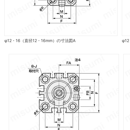
φ12・16（直径12・16mm）の寸法図A
φ1