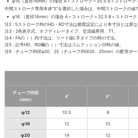
φ16（直径16mm）の場合 A＋ストローク＝35.5 B＋ストローク
中間ストローク専用本体“S”を選択した場合は、中間ストロークの値
φ16 （直径16mm）の場合 A＋ストローク＝32.5 B＋ストローク
注2 : 5ストローク時のHD・RD寸法は都度設定により本寸法とは異
注3 : 2色表示式、オフディレータイプ、交流磁界用、T1。
注4 : FAの（ ）内寸法は、リード線L字タイプの時の寸法。
注5 : 記号HD、RD欄の（ ）寸法はゴムクッション付時の値。
注6 : チューブ内径φ20、25（チューブ内径20、25mm）の配管
チューブ内径
a′
c′
（mm）
φ12
10.5
9
φ16
12
10
φ20
14
12