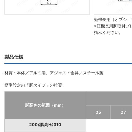
短機長用（オプショ
※短機長用脚取付プ
指示ください。
製品仕様
材質：本体／アルミ製、アジャスト金具／スチール製
標準設定の「脚タイプ」の推奨
脚高さの範囲（mm）
05
07
200≦脚高H≦310