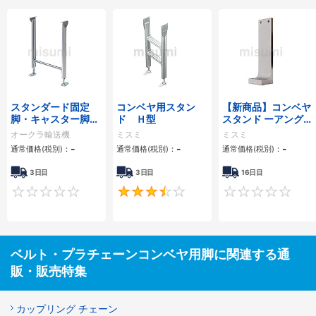
スタンダード固定
コンベヤ用スタン
【新商品】コンベヤ
脚・キャスター脚
ド Ｈ型
スタンド ーアングル
DAL
タイプー（2020年
オークラ輸送機
ミスミ
ミスミ
10月発売）
-
-
-
通常価格(税別)：
通常価格(税別)：
通常価格(税別)：
3日目
3日目
16日目
0
3.7
ベルト・プラチェーンコンベヤ用脚に関連する通
販・販売特集
カップリング チェーン