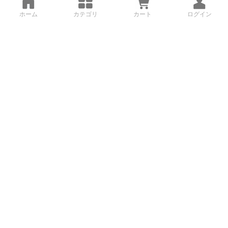
ホーム
カテゴリ
カート
ログイン
3Dデータから直接手配する