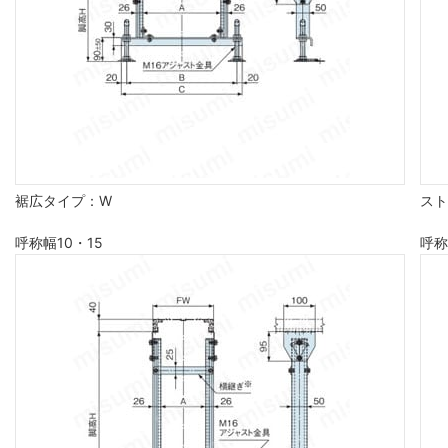
裾広タイプ：W
スト
呼称幅10・15
呼称