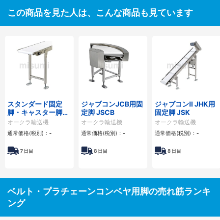
この商品を見た人は、こんな商品も見ています
スタンダード固定
ジャブコンJCB用固
ジャブコンII JHK用
脚・キャスター脚
定脚 JSCB
固定脚 JSK
JSS
オークラ輸送機
オークラ輸送機
オークラ輸送機
通常価格(税別)：
-
通常価格(税別)：
-
通常価格(税別)：
-
7
日目
8
日目
8
日目
ベルト・プラチェーンコンベヤ用脚の売れ筋ランキ
ング