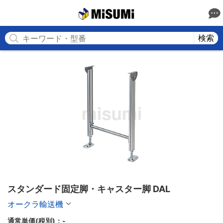
MISUMI
検索
スタンダード固定脚・キャスター脚 DAL
オークラ輸送機
通常単価(税別)：
-