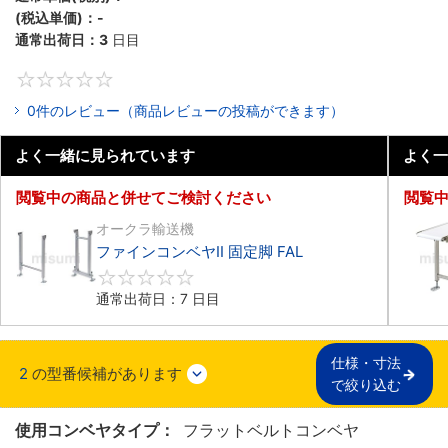
(税込単価)：
-
通常出荷日：
3
日目
0
0件のレビュー（商品レビューの投稿ができます）
よく一緒に見られています
よく一
閲覧中の商品と併せてご検討ください
閲覧
オークラ輸送機
ファインコンベヤII 固定脚 FAL
0
通常出荷日：7 日目
仕様・寸法

2
の型番候補があります
で絞り込む
使用コンベヤタイプ：
フラットベルトコンベヤ