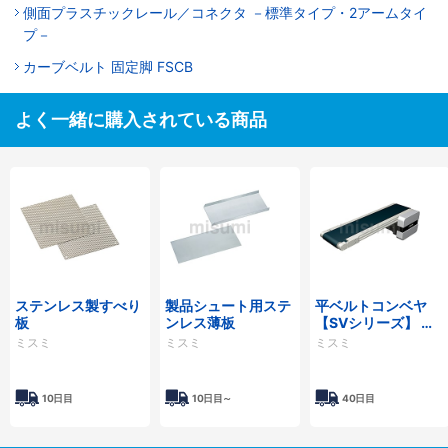
側面プラスチックレール／コネクタ －標準タイプ・2アームタイ
プ－
カーブベルト 固定脚 FSCB
よく一緒に購入されている商品
ステンレス製すべり
製品シュート用ステ
平ベルトコンベヤ
板
ンレス薄板
【SVシリーズ】 ヘ
ッド駆動2溝フレー
ミスミ
ミスミ
ミスミ
ム（プーリ径
30mm）
10日目
10日目～
40日目