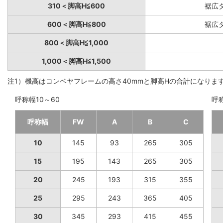
310＜脚高H≦600
裾広
600＜脚高H≦800
裾広
800＜脚高H≦1,000
1,000＜脚高H≦1,500
注1）機高はコンベヤフレームの高さ40mmと脚高Hの合計になりま
呼称幅10～60
呼称
呼称幅
FW
A
B
C
10
145
93
265
305
15
195
143
265
305
20
245
193
315
355
25
295
243
365
405
30
345
293
415
455