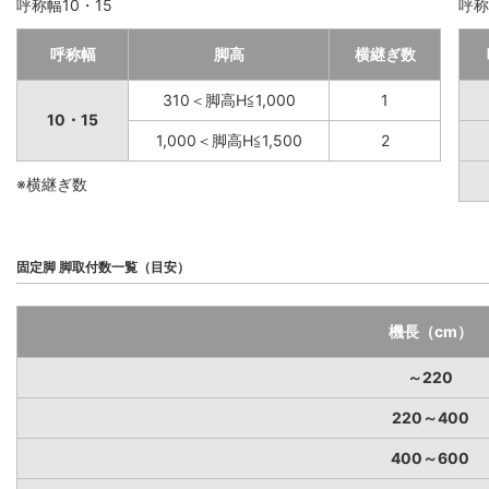
呼称幅10・15
呼称
呼称幅
脚高
横継ぎ数
310＜脚高H≦1,000
1
10・15
1,000＜脚高H≦1,500
2
※横継ぎ数
固定脚 脚取付数一覧（目安）
機長（cm）
～220
220～400
400～600