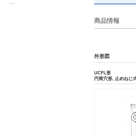
なし
ゴムシール付鋳鉄製カバー
商品情報
ゴムシール付鋼板製カバー
鋳鉄製閉じカバー
鋼板製閉じカバー
外形図
シール
トリプルシール付き
UCFL形
標準ニトリルゴムシール
円筒穴形, 止めねじ
給油方法
無給油式
給油式
温度特性