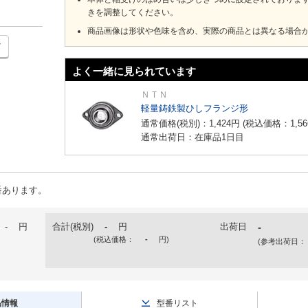
きを調整してください。
商品画像は形状や色味を含め、実際の商品とは異なる場合
よく一緒に見られています
ＮＴＮ
軽量鋳鉄製ひしフランジ形
通常価格(税別)：
1,424
円
(税込価格：
1,56
通常出荷日：在庫品1日目
番あります。
-
円
合計(税別)
-
円
出荷日
-
(税込価格：
-
円
)
(参考出荷日：
品情報
型番リスト