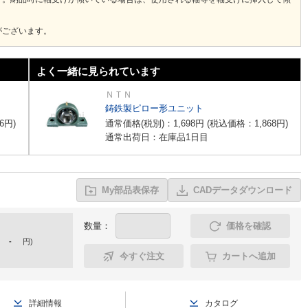
がございます。
よく一緒に見られています
ＮＴＮ
鋳鉄製ピロー形ユニット
6
円
)
通常価格(税別)：
1,698
円
(税込価格：
1,868
円
)
通常出荷日：在庫品1日目
My部品表保存
CADデータダウンロード
数量：
価格を確認
-
円
)
今すぐ注文
カートへ追加
詳細情報
カタログ