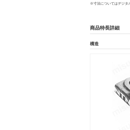
すべて
※寸法についてはデジタ
当日出荷可能
2日以内
3日以内
商品特長詳細
4日以内
構造
5日以内