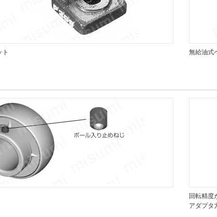
ット
無給油式
回転精度
アダプタ