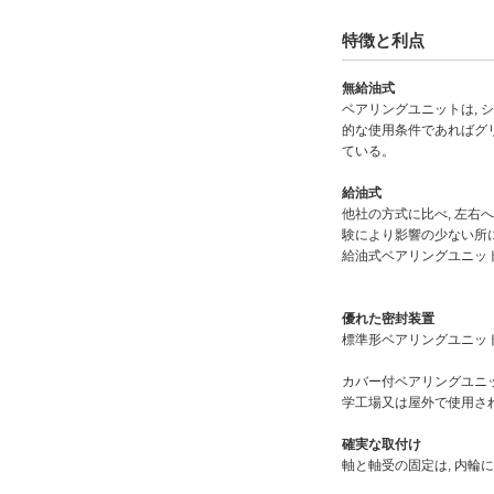
特徴と利点
無給油式
ベアリングユニットは, 
的な使用条件であればグリ
ている。
給油式
他社の方式に比べ, 左右
験により影響の少ない所
給油式ベアリングユニッ
優れた密封装置
標準形ベアリングユニッ
カバー付ベアリングユニッ
学工場又は屋外で使用さ
確実な取付け
軸と軸受の固定は, 内輪