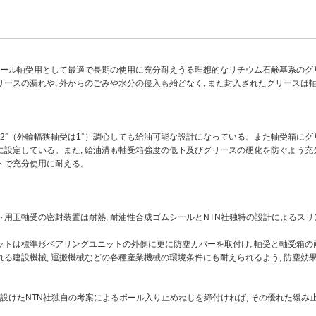
シール軸受用として最適で長期の使用に充分耐えうる理想的なリチウム石鹸基系のグリ
ースの漏れや, 外からのごみや水分の侵入も殆どなく, また封入されたグリースは
へ2°（外輪幅狭軸受は1°）調心しても給油可能な設計になっている。また軸受箱にグ
に設定している。また, 給油溝も軸受箱強度の低下及びグリースの硬化を防ぐよう充
トで充分使用に耐える。
ト用玉軸受の密封装置は耐熱, 耐油性合成ゴムシールとNTN社独特の設計によるス
トは標準形ベアリングユニットの外側に更に防塵カバーを取付け, 軸受と軸受箱の両方の密
れる建設機械, 運搬機械などの各種産業機械の環境条件にも耐えられるよう, 防塵
に設けたNTN社独自の考案によるボール入り止めねじを締付ければ, その優れた緩