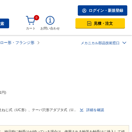
ログイン・新規登録
0
見積・注文
検索
カート
お問い合わせ
ロー形・フランジ形
メカニカル部品技術窓口
1
円
じ式（UC形）、テーパ穴形アダプタ式（U...
詳細を確認
す。納品時に軸受けが傾いている場合は、使用される軸等を軸受けに挿入して傾