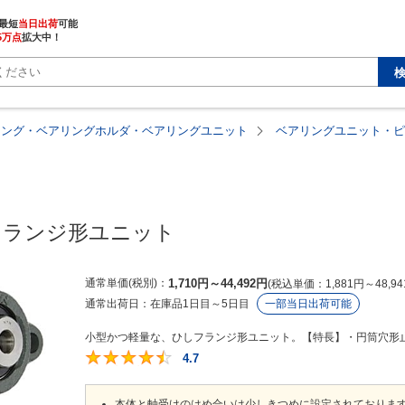
最短
当日出荷
5万点
拡大中！
リング・ベアリングホルダ・ベアリングユニット
ベアリングユニット・ピ
フランジ形ユニット
通常単価(税別)
1,710
円
～
44,492
円
税込単価
1,881
円
～
48,94
通常出荷日：
在庫品1日目～5日目
一部当日出荷可能
小型かつ軽量な、ひしフランジ形ユニット。【特長】・円筒穴形止ね
4.7
4.7
本体と軸受けのはめ合いは少しきつめに設定されておりま