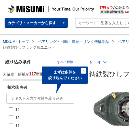
MISUMI | Your Time, Our Priority
17時まで
のご注文で
13
当日出荷対象商品
カテゴリ・メーカーから探す
MISUMI トップ
ベアリング・回転・連結・リンク機構部品
ベア
鋳鉄製ひしフランジ形ユニット
絞り込み条件
すべて解除
ＮＴＮ
まずは条件を

鋳鉄製ひし
117
未確定：候補が
型番あります。
絞り込んでください
軸穴径 d(φ)
12
15
17