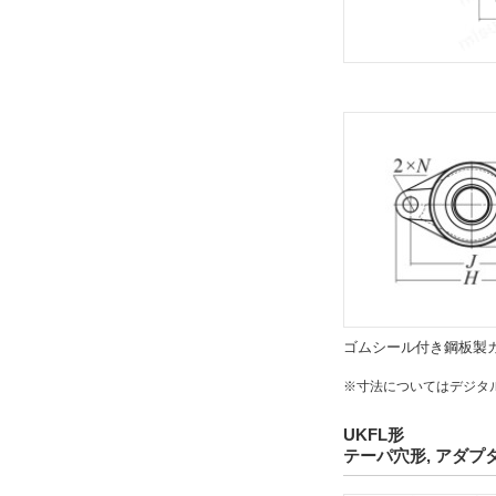
標準
耐熱用
耐熱特性
常温～180℃
基本動定格荷重Cr(N)
12800
14000
ゴムシール付き鋼板製
19500
※寸法についてはデジタ
21200
25700
UKFL形
29100
テーパ穴形, アダプ
32500