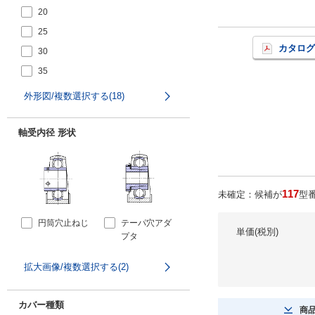
20
25
カタログ
30
35
40
外形図/複数選択する(18)
45
50
軸受内径 形状
55
60
65
117
未確定：候補が
型
70
円筒穴止ねじ
テーパ穴アダ
75
単価(税別)
プタ
80
拡大画像/複数選択する(2)
85
90
カバー種類
商