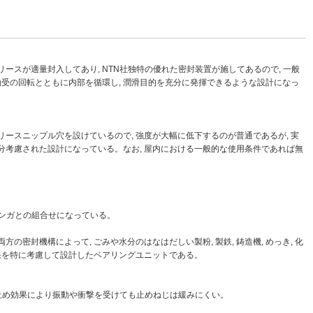
ースが適量封入してあり, NTN社独特の優れた密封装置が施してあるので, 一般
軸受の回転とともに内部を循環し, 潤滑目的を充分に発揮できるような設計になっ
リースニップル穴を設けているので, 強度が大幅に低下するのが普通であるが, 実
分考慮された設計になっている。なお, 屋内における一般的な使用条件であれば無
リンガとの組合せになっている。
封機構によって, ごみや水分のはなはだしい製粉, 製鉄, 鋳造機, めっき, 化
効果を特に考慮して設計したベアリングユニットである。
み止め効果により振動や衝撃を受けても止めねじは緩みにくい。