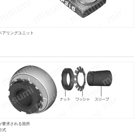
ベアリングユニット
が要求される箇所
方式