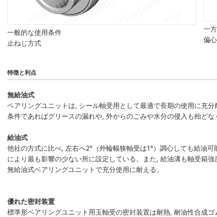
一方
一般的な使用条件
偏心
止ねじ方式
特徴と利点
無給油式
ベアリングユニットは, シール軸受用として最適で長期の使用に充分
条件であればグリースの漏れや, 外からのごみや水分の侵入も殆どな
給油式
他社の方式に比べ, 左右へ2°（外輪幅狭軸受は1°）調心しても給油
により最も影響の少ない所に設定している。また, 給油溝も軸受箱
無給油式ベアリングユニットで充分使用に耐える。
優れた密封装置
標準形ベアリングユニット用玉軸受の密封装置は耐熱, 耐油性合成