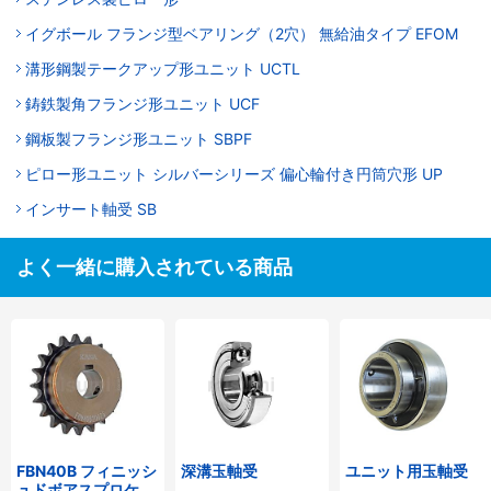
イグボール フランジ型ベアリング（2穴） 無給油タイプ EFOM
溝形鋼製テークアップ形ユニット UCTL
鋳鉄製角フランジ形ユニット UCF
鋼板製フランジ形ユニット SBPF
ピロー形ユニット シルバーシリーズ 偏心輪付き円筒穴形 UP
インサート軸受 SB
よく一緒に購入されている商品
FBN40B フィニッシ
深溝玉軸受
ユニット用玉軸受
ュドボアスプロケッ