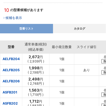
10
の型番候補があります
候補を表示
型番リスト
カタログ
通常単価(税別)
型番
最小発注数量
スライド値引
(税込単価)
2,672
円
AELFB204
1個
(
2,939円
)
当
1,998
円
AELFB205
1個
あり
(
2,198円
)
当
2,498
円
AELFB206
1個
(
2,748円
)
1,563
円
ASFB201
1個
(
1,719円
)
当
1,712
円
ASFB202
1個
(
1,883円
)
当