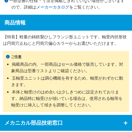
一部型番の仕様・寸法を掲載しきれていない場合がございます
ので、詳細は
メーカーカタログ
をご覧ください。
商品情報
【特長】軽量の鋳鉄製ひしフランジ形ユニットです。軸受内径形状
は円筒穴止ねじと円筒穴偏心カラーからお選びいただけます。
ご注意
掲載商品の内、一部商品はセール価格で販売しています。対
象商品は型番リストよりご確認ください。
玉軸受ユニットは調心機能を有するため、軸受がわずかに動
きます。
本体と軸受けのはめ合いは少しきつめに設定されておりま
す。納品時に軸受けが傾いている場合は、使用される軸等を
軸受けに挿入して傾きを調整してください。
メカニカル部品技術窓口