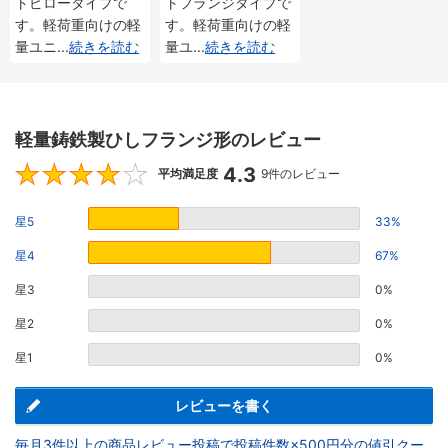
トピロータイプで
トフランジタイプで
す。軽荷重向けの軽
す。軽荷重向けの軽
量ユニ
...
続きを読む
量ユ
...
続きを読む
軽量鋳鉄製ひしフランジ形のレビュー
4.3
4.3
平均満足度
9件のレビュー
星5
33%
星4
67%
星3
0%
星2
0%
星1
0%
レビューを書く
毎月3件以上の商品レビュー投稿で投稿件数×500円分の値引クー