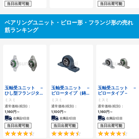
当日出荷可能
当日出荷可能
ベアリングユニット・ピロー形・フランジ形の売れ
筋ランキング
玉軸受ユニット －
玉軸受ユニット －
玉軸受ユニット －
ひし型フランジタイ
ピロータイプ（鋳
ピロータイプ－
プ－
物）－
ミスミ
ミスミ
ミスミ
通常価格(税別)：
通常価格(税別)：
通常価格(税別)：
1,160円
～
1,100円
～
1,160円
～
在庫品1日目
在庫品1日目
在庫品1日目
当日出荷可能
当日出荷可能
当日出荷可能
4.7
4.5