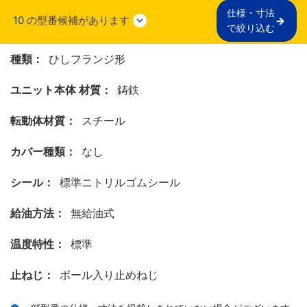
仕様・寸法

10
の型番候補があります
で絞り込む
種類：
ひしフランジ形
ユニット本体 材質：
鋳鉄
転動体材質：
スチール
カバー種類：
なし
シール：
標準ニトリルゴムシール
給油方法：
無給油式
温度特性：
標準
止ねじ：
ボール入り止めねじ