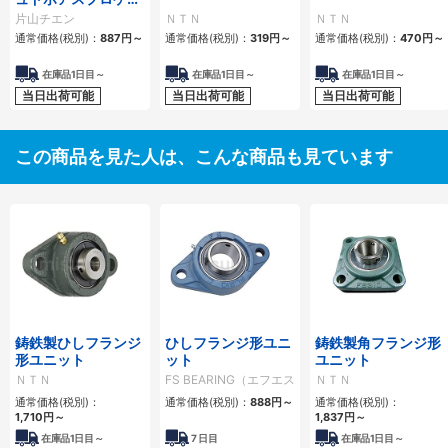
ト
片山チエン
ＮＴＮ
ＮＴＮ
通常価格(税別)：
887円
～
通常価格(税別)：
319円
～
通常価格(税別)：
470円
～
在庫品1日目～
在庫品1日目～
在庫品1日目～
当日出荷可能
当日出荷可能
当日出荷可能
この商品を見た人は、こんな商品も見ています
鋳鉄製ひしフランジ
ひしフランジ形ユニ
鋳鉄製角フランジ形
形ユニット
ット
ユニット
ＮＴＮ
FS BEARING（エフエス
ＮＴＮ
ベアリング）
通常価格(税別)：
通常価格(税別)：
888円
～
通常価格(税別)：
1,710円
～
1,837円
～
在庫品1日目～
7
日目
在庫品1日目～