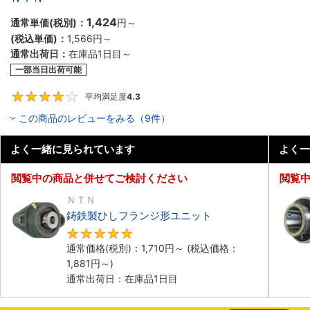
1,424
通常単価(税別)：
円
～
(税込単価)：
1,566円
～
通常出荷日：
在庫品1日目～
一部当日出荷可能
平均満足度
4.3
4.3
この商品のレビューをみる（9件）
よく一緒に見られています
よく一
閲覧中の商品と併せてご検討ください
閲覧
ＮＴＮ
鋳鉄製ひしフランジ形ユニット
4.8
通常価格(税別)：
1,710円
～
(税込価格：
1,881円
～)
通常出荷日：在庫品1日目