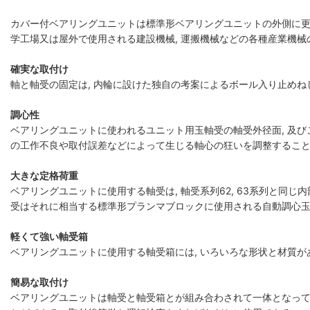
カバー付ベアリングユニットは標準形ベアリングユニットの外側に更に防塵
学工場又は屋外で使用される建設機械, 運搬機械などの各種産業機械
確実な取付け
軸と軸受の固定は, 内輪に設けた独自の考案によるボール入り止めね
調心性
ベアリングユニットに使われるユニット用玉軸受の軸受外径面, 及
の工作不良や取付誤差などによって生じる軸心の狂いを調整するこ
大きな定格荷重
ベアリングユニットに使用する軸受は, 軸受系列62, 63系列と同
受はそれに相当する標準形プランマブロックに使用される自動調心玉
軽くて強い軸受箱
ベアリングユニットに使用する軸受箱には, いろいろな形状と材質
簡易な取付け
ベアリングユニットは軸受と軸受箱とが組み合わされて一体となって