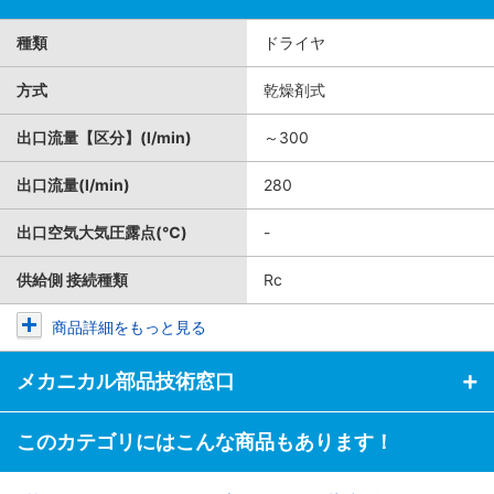
種類
ドライヤ
方式
乾燥剤式
出口流量【区分】(l/min)
～300
出口流量(l/min)
280
出口空気大気圧露点(℃)
-
供給側 接続種類
Rc
商品詳細をもっと見る
メカニカル部品技術窓口
このカテゴリにはこんな商品もあります！