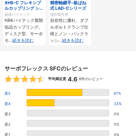
XHS-C フレキシブ
精密軸継手-板ばね
ルカップリング シン
式 LAD-Cシリーズ
グルディスクタイプ
鍋屋バイテック
酒井製作所
NBKバイテック製類
自在性に優れ、ダブ
似品カップリング。
ルボルトクランプ仕
ディスク型、サーボ
様とノン・バックラ
モ
...
続きを読む
ッシ
...
続きを読む
サーボフレックス SFCのレビュー
4.6
4.6
平均満足度
6件のレビュー
星5
67%
星4
33%
星3
0%
星2
0%
星1
0%