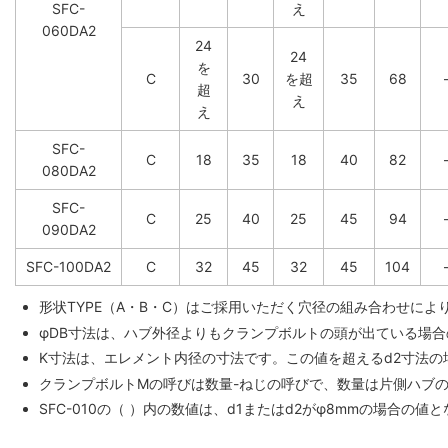
SFC-
え
060DA2
24
24
を
C
30
を超
35
68
超
え
え
SFC-
C
18
35
18
40
82
080DA2
SFC-
C
25
40
25
45
94
090DA2
SFC-100DA2
C
32
45
32
45
104
形状TYPE（A・B・C）はご採用いただく穴径の組み合わせに
φDB寸法は、ハブ外径よりもクランプボルトの頭が出ている場合
K寸法は、エレメント内径の寸法です。この値を超えるd2寸法の
クランプボルトMの呼びは数量-ねじの呼びで、数量は片側ハブ
SFC-010の（ ）内の数値は、d1またはd2がφ8mmの場合の値