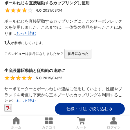
ボールねじを直接駆動するカップリングに使用
4.0
2021/08/04
4
ボールねじを直接駆動するカップリングに、このサーボフレック
スを使用しました。これまでは、一体型の商品を使ったことはあ
りま...
もっと読む
1人
が参考にしています。
このレビューは参考になりましたか？
参考になった
生産設備駆動軸と従動軸の連結に
5.0
2019/04/23
5
サーボモーターとボールねじの連結に使用しています。性能やブ
ランドを考慮し平素から三木プーリのカップリングを利用するこ
とが...
もっと読む
仕様・寸法 で絞り込む
1人
が参考にしています。
このレビューは参考になりましたか？
参考になった
ホーム
カテゴリ
カート
ログイン