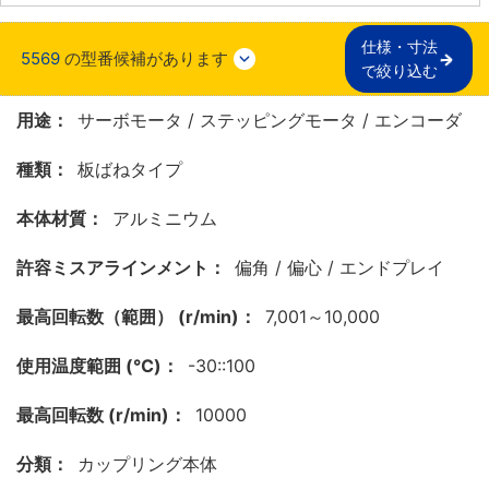
仕様・寸法

5569
の型番候補があります
で絞り込む
用途：
サーボモータ / ステッピングモータ / エンコーダ
種類：
板ばねタイプ
本体材質：
アルミニウム
許容ミスアラインメント：
偏角 / 偏心 / エンドプレイ
最高回転数（範囲） (r/min)：
7,001～10,000
使用温度範囲 (℃)：
-30::100
最高回転数 (r/min)：
10000
分類：
カップリング本体