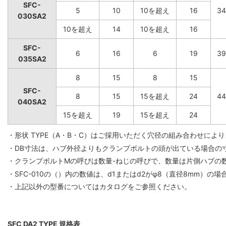
SFC-
5
10
10を超え
16
34
030SA2
10を超え
14
10を超え
16
SFC-
6
16
6
19
39
035SA2
8
15
8
15
SFC-
8
15
15を超え
24
44
040SA2
15を超え
19
15を超え
24
・形状 TYPE（A・B・C）はご採用いただく穴径の組み合わせに
・DB寸法は、ハブ外径よりもクランプボルトの頭が出ている場合の
・クランプボルトMの呼びは数量-ねじの呼びで、数量は片側ハブの
・SFC-010の（）内の数値は、d1またはd2がφ8（直径8mm）の
・上記以外の型番についてはカタログをご参照ください。
SFC DA2 TYPE 規格表