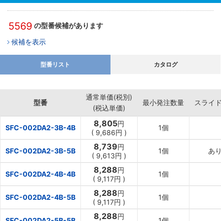
／スカラロボット／半導体製造装置
5569
の型番候補があります
候補を表示
型番リスト
カタログ
通常単価(税別)
型番
最小発注数量
スライ
(税込単価)
8,805
円
SFC-002DA2-3B-4B
1個
(
9,686円
)
8,739
円
SFC-002DA2-3B-5B
1個
あ
(
9,613円
)
8,288
円
SFC-002DA2-4B-4B
1個
(
9,117円
)
8,288
円
SFC-002DA2-4B-5B
1個
(
9,117円
)
8,288
円
SFC-002DA2-5B-5B
1個