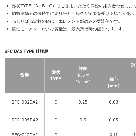
形状TYPE（A・B・C）はご採用いただく穴径の組み合わせに
軸締結部分の保持力により許容トルクが制限を受ける場合があり
ねじりばね定数の値は、エレメント部のみの実測値です。
慣性モーメントおよび質量は、最大穴径時の値となります。
SFC DA2 TYPE 仕様表
許
許容
形状
型番
トルク
TYPE
偏心
［N・m］
［mm］
SFC-002DA2
C
0.25
0.03
SFC-005DA2
C
0.6
0.05
SFC-010DA2
C
1
0.11