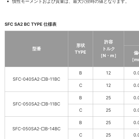
慣性モーメントおよび質量は、最大穴径時の値となります。
SFC SA2 BC TYPE 仕様表
許容
形状
型番
トルク
TYPE
偏
［N・m］
［m
B
12
0.
SFC-040SA2-□B-11BC
C
12
0.
B
25
0.
SFC-050SA2-□B-11BC
C
25
0.
B
25
0.
SFC-050SA2-□B-14BC
C
25
0.