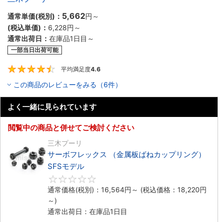
5,662
通常単価(税別)：
円
～
(税込単価)：
6,228円
～
通常出荷日：
在庫品1日目～
一部当日出荷可能
平均満足度
4.6
4.6
この商品のレビューをみる（6件）
よく一緒に見られています
閲覧中の商品と併せてご検討ください
三木プーリ
サーボフレックス （金属板ばねカップリング）
SFSモデル
0
通常価格(税別)：
16,564円
～
(税込価格：
18,220円
～)
通常出荷日：在庫品1日目