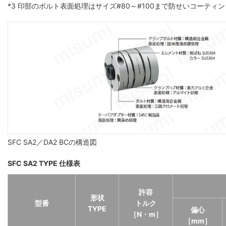
*3 印部のボルト表面処理はサイズ#80～#100まで防せいコーティ
SFC SA2／DA2 BCの構造図
SFC SA2 TYPE 仕様表
許容
形状
型番
トルク
TYPE
偏心
［N・m］
［mm］