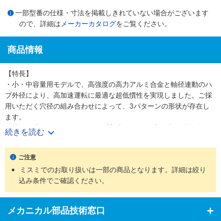
一部型番の仕様・寸法を掲載しきれていない場合がございます
ので、詳細は
メーカーカタログ
をご覧ください。
商品情報
【特長】
・小・中容量用モデルで、高強度の高力アルミ合金と軸径連動のハ
ブ外径により、高加速運転に最適な超低慣性を実現しました。ご採
用いただく穴径の組み合わせによって、3パターンの形状が存在し
ます。
・軸への締結はシングルクランプ方式。クランプハブは衝撃・振動
続きを読む
に強く、確実な締結が可能なうえ、組み付け時間を大幅に短縮でき
ます。専用治具で心出しを行っているため、極めて高い同心度を確
ご注意
保しています。
ミスミでのお取り扱いは一部の商品となります。詳細は絞り
・テーパ軸、全長指定、キー溝加工など、豊富なオプションをご用
込み条件でご確認ください。
意しました。オプション同士の組み合わせも可能ですので、ご要望
の仕様をお届けします。
【用途】
メカニカル部品技術窓口
・NC 旋盤／マシニングセンタ／チップマウンタ／アクチュエータ