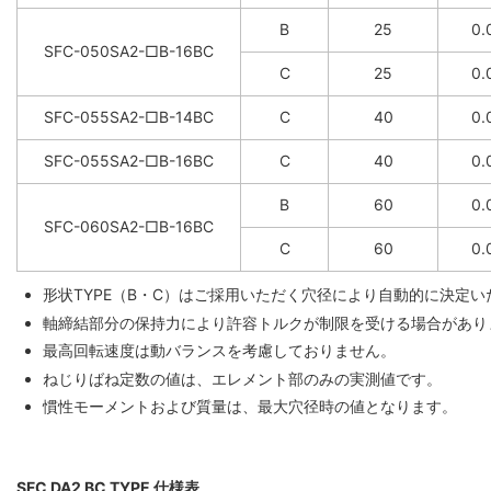
B
25
0.
SFC-050SA2-□B-16BC
C
25
0.
SFC-055SA2-□B-14BC
C
40
0.
SFC-055SA2-□B-16BC
C
40
0.
B
60
0.
SFC-060SA2-□B-16BC
C
60
0.
形状TYPE（B・C）はご採用いただく穴径により自動的に決定
軸締結部分の保持力により許容トルクが制限を受ける場合があり
最高回転速度は動バランスを考慮しておりません。
ねじりばね定数の値は、エレメント部のみの実測値です。
慣性モーメントおよび質量は、最大穴径時の値となります。
SFC DA2 BC TYPE 仕様表