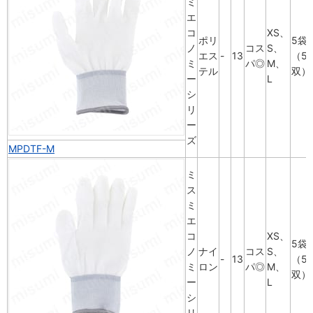
ミ
エ
コ
XS、
ポリ
5袋
ノ
コス
S、
エス
-
13
（5
ミ
パ◎
M、
テル
双）
ー
L
シ
リ
ー
ズ
MPDTF-M
ミ
ス
ミ
エ
コ
XS、
5袋
ノ
ナイ
コス
S、
-
13
（5
ミ
ロン
パ◎
M、
双）
ー
L
シ
リ