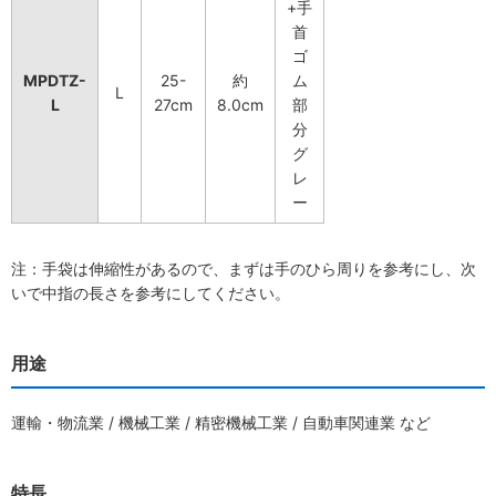
+手
首
ゴ
MPDTZ-
25-
約
ム
L
L
27cm
8.0cm
部
分
グ
レ
ー
注：手袋は伸縮性があるので、まずは手のひら周りを参考にし、次
いで中指の長さを参考にしてください。
用途
運輸・物流業 / 機械工業 / 精密機械工業 / 自動車関連業 など
特長