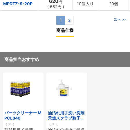
620
円
MPDTZ-S-20P
10個入り
20個
(
682円
)
次へ >>
1
2
商品仕様
商品担当おすすめ
パーツクリーナー M
油汚れ用手洗い洗剤
PCL840
天然スクラブ粒子入
（アロエエキス配
ミスミ
ミスミ
合）
商品担当イチ押し、
油汚れの洗浄に最適