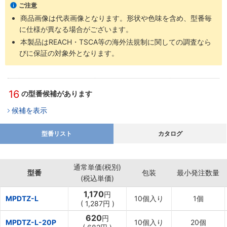
ご注意
商品画像は代表画像となります。形状や色味を含め、型番毎
に仕様が異なる場合がございます。
本製品はREACH・TSCA等の海外法規制に関しての調査なら
びに保証の対象外となります。
16
の型番候補があります
候補を表示
型番リスト
カタログ
通常単価(税別)
型番
包装
最小発注数量
(税込単価)
1,170
円
MPDTZ-L
10個入り
1個
(
1,287円
)
620
円
MPDTZ-L-20P
10個入り
20個