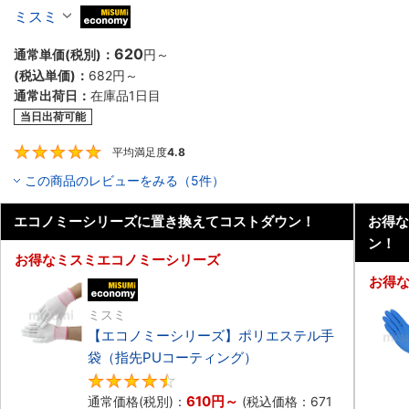
ミスミ
MiSUMi economy
620
通常単価(税別)：
円
～
(税込単価)：
682円
～
通常出荷日：
在庫品1日目
当日出荷可能
平均満足度
4.8
4.8
この商品のレビューをみる（5件）
エコノミーシリーズに置き換えてコストダウン！
お得な
ン！
お得なミスミエコノミーシリーズ
お得
エコノミー品
ミスミ
【エコノミーシリーズ】ポリエステル手
袋（指先PUコーティング）
4.7
610円
～
通常価格(税別)：
(税込価格：
671