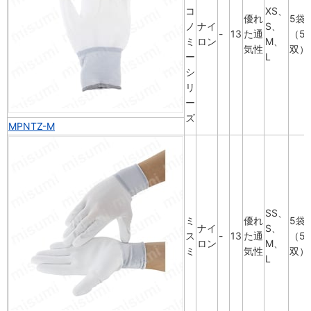
コ
XS、
優れ
5袋
ノ
ナイ
S、
-
13
た通
（5
ミ
ロン
M、
気性
双）
ー
L
シ
リ
ー
ズ
MPNTZ-M
SS、
ミ
優れ
5袋
ナイ
S、
ス
-
13
た通
（5
ロン
M、
ミ
気性
双）
L