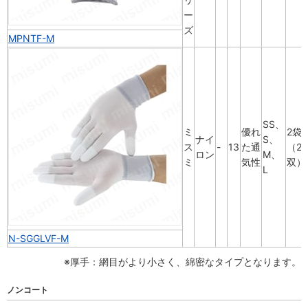
ー
ズ
MPNTF-M
SS、
ミ
優れ
2袋
ナイ
S、
ス
-
13
た通
（20
ロン
M、
ミ
気性
双）
L
N-SGGLVF-M
※厚手：網目がより小さく、綿密なタイプとなります。
ノンコート