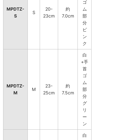
ゴ
MPDTZ-
20-
約
ム
S
S
23cm
7.0cm
部
分
ピ
ン
ク
白
+手
首
ゴ
ム
MPDTZ-
23-
約
M
部
M
25cm
7.5cm
分
グ
リ
ー
ン
白