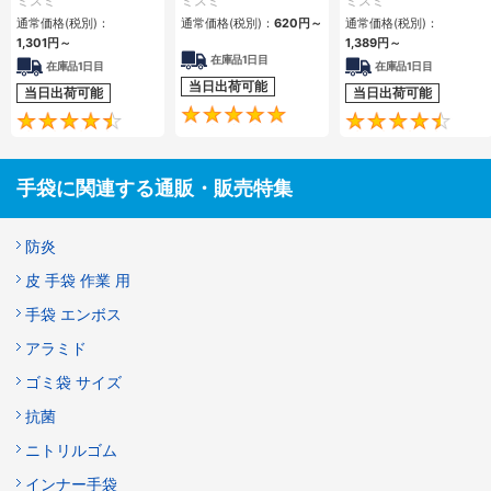
ミスミ
ミスミ
ミスミ
ーティング）
通常価格(税別)：
通常価格(税別)：
620円
～
通常価格(税別)：
1,301円
～
1,389円
～
在庫品1日目
在庫品1日目
在庫品1日目
当日出荷可能
当日出荷可能
当日出荷可能
4.8
4.4
手袋に関連する通販・販売特集
防炎
皮 手袋 作業 用
手袋 エンボス
アラミド
ゴミ袋 サイズ
抗菌
ニトリルゴム
インナー手袋