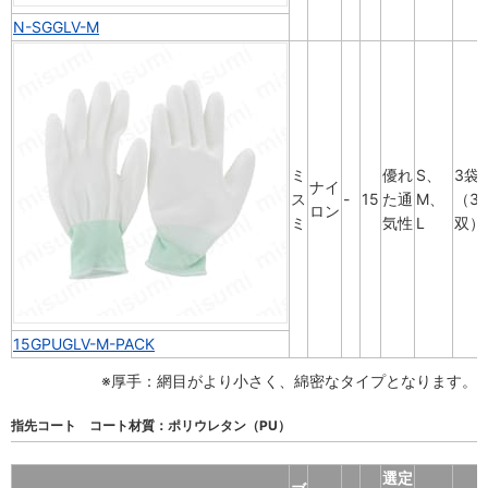
N-SGGLV-M
ミ
優れ
S、
3袋
ナイ
ス
-
15
た通
M、
（3
ロン
ミ
気性
L
双）
15GPUGLV-M-PACK
※厚手：網目がより小さく、綿密なタイプとなります。
指先コート コート材質：ポリウレタン（PU）
選定