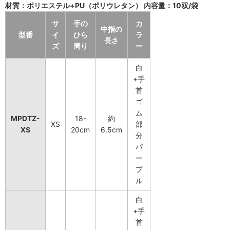
材質：ポリエステル+PU（ポリウレタン） 内容量：10双/袋
サ
手の
カ
中指の
型番
イ
ひら
ラ
長さ
ズ
周り
ー
白
+手
首
ゴ
ム
MPDTZ-
18-
約
XS
部
XS
20cm
6.5cm
分
パ
ー
プ
ル
白
+手
首