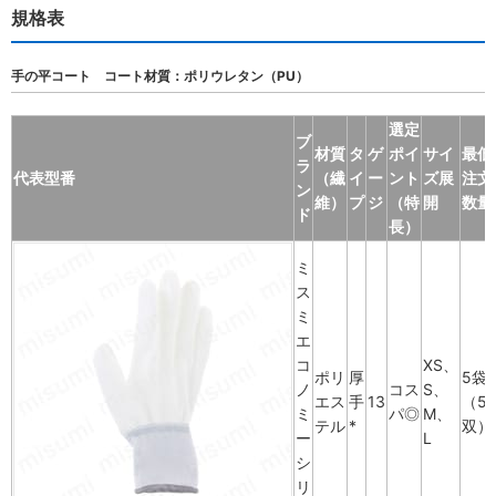
規格表
手の平コート コート材質：ポリウレタン（PU）
選定
ブ
材質
タ
ゲ
ポイ
サイ
最低
ラ
代表型番
（繊
イ
ー
ント
ズ展
注文
ン
維）
プ
ジ
（特
開
数量
ド
長）
ミ
ス
ミ
エ
コ
XS、
ポリ
厚
5袋
ノ
コス
S、
エス
手
13
（5
ミ
パ◎
M、
テル
*
双）
ー
L
シ
リ