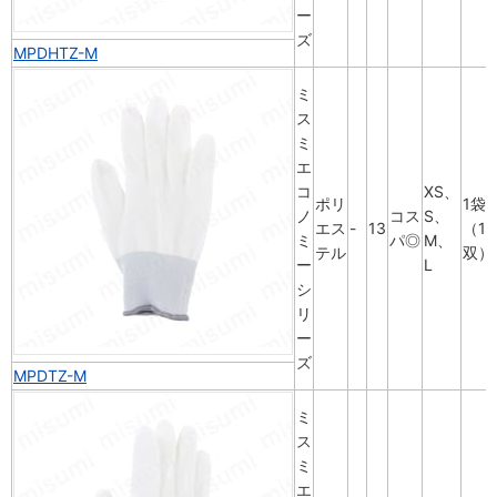
ー
ズ
MPDHTZ-M
ミ
ス
ミ
エ
コ
XS、
ポリ
1袋
ノ
コス
S、
エス
-
13
（10
ミ
パ◎
M、
テル
双）
ー
L
シ
リ
ー
ズ
MPDTZ-M
ミ
ス
ミ
エ