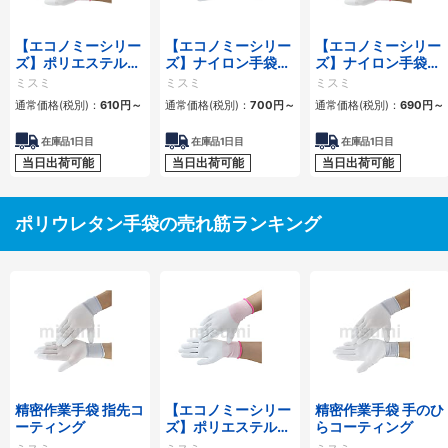
【エコノミーシリー
【エコノミーシリー
【エコノミーシリー
ズ】ポリエステル手
ズ】ナイロン手袋
ズ】ナイロン手袋
袋（指先PUコーテ
（手のひらPUコー
（指先PUコーティ
ミスミ
ミスミ
ミスミ
ィング）
ティング）
ング）
通常価格(税別)：
610円
～
通常価格(税別)：
700円
～
通常価格(税別)：
690円
～
在庫品1日目
在庫品1日目
在庫品1日目
当日出荷可能
当日出荷可能
当日出荷可能
ポリウレタン手袋の売れ筋ランキング
精密作業手袋 指先コ
【エコノミーシリー
精密作業手袋 手のひ
ーティング
ズ】ポリエステル手
らコーティング
袋（手のひらPUコ