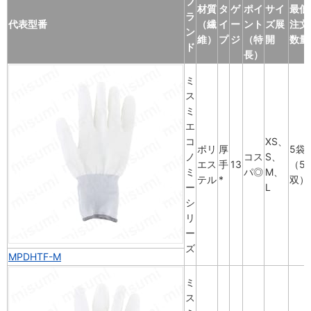
ブ
材質
タ
ゲ
ポイ
サイ
最低
ラ
代表型番
（繊
イ
ー
ント
ズ展
注文
ン
維）
プ
ジ
（特
開
数量
ド
長）
ミ
ス
ミ
エ
コ
XS、
ポリ
厚
5袋
ノ
コス
S、
エス
手
13
（5
ミ
パ◎
M、
テル
*
双）
ー
L
シ
リ
ー
ズ
MPDHTF-M
ミ
ス