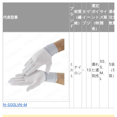
選定
ブ
材質
タ
ゲ
ポイ
サイ
最低
ラ
代表型番
（繊
イ
ー
ント
ズ展
注文
ン
維）
プ
ジ
（特
開
数量
ド
長）
SS、
ミ
優れ
5袋
ナイ
S、
ス
-
13
た通
（5
ロン
M、
ミ
気性
双）
L
N-SGGLVN-M