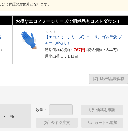
ならびに保証の対象外となります。
お得なエコノミーシリーズで消耗品もコストダウン！
ミスミ
袋
【エコノミーシリーズ】ニトリルゴム手袋 ブ
ルー（粉なし）
767
円
円
)
通常価格(税別)：
(税込価格：
844
円
)
通常出荷日：1 日目
My部品表保存
数量：
価格を確認
-
円
)
今すぐ注文
カートへ追加