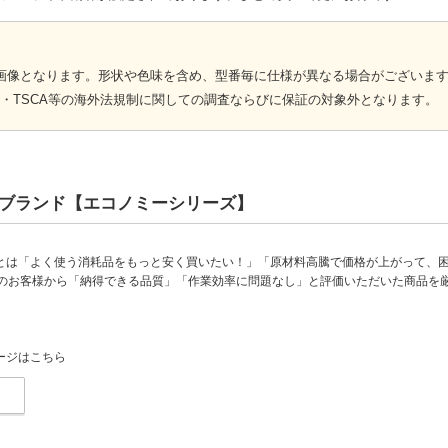
画像となります。形状や色味を含め、型番毎に仕様が異なる場合がございま
CH・TSCA等の海外法規制に関しての調査ならびに保証の対象外となります。
ブランド【エコノミーシリーズ】
とは「よく使う消耗品をもっと安く買いたい！」「原材料高騰で価格が上がって、
上のお客様から「納得できる品質」「作業効率に問題なし」と評価いただいた商品を
。
ージはこちら