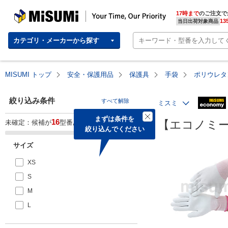
MISUMI | Your Time, Our Priority
17時まで
のご注文で
13
当日出荷対象商品
カテゴリ・メーカーから探す
MISUMI トップ
安全・保護用品
保護具
手袋
ポリウレタ
絞り込み条件
すべて解除
ミスミ
まずは条件を

16
【エコノミー
未確定：候補が
型番あります。
絞り込んでください
サイズ
XS
S
M
L