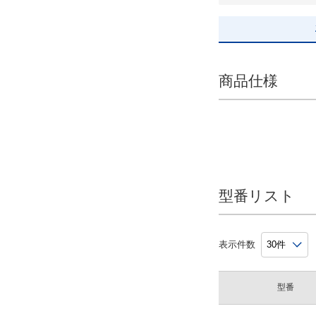
約8.0
手の平幅(cm)
約8.0
商品仕様
XS：約8.0、S：約8.5
約8.5
約9.0
M：約9.0、S：約8.5
M：約9.0、L：約9.5
約9.5
型番リスト
入数
表示件数
M×5パック、L×15パック
S×5パック、M×15パック
型番
XS×5パック、S×15パック
10双/パック