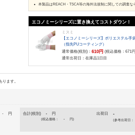
本製品はREACH・TSCA等の海外法規制に関しての調査
エコノミーシリーズに置き換えてコストダウン！
ミスミ
【エコノミーシリーズ】ポリエステル手
（指先PUコーティング）
610
円
通常価格(税別)：
(税込価格：
671
通常出荷日：在庫品1日目
あります。
-
円
合計(税別)
-
円
出荷日
-
(税込価格：
-
円
)
(参考出荷日：