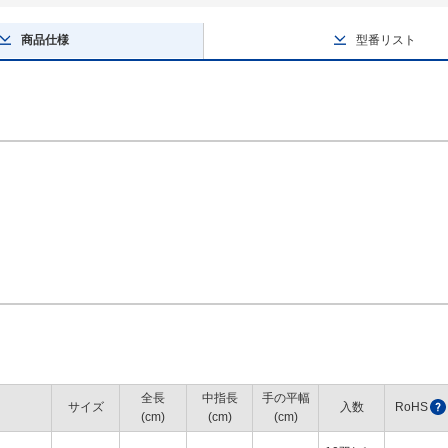
商品仕様
型番リスト
全長
中指長
手の平幅
サイズ
入数
RoHS
?
(cm)
(cm)
(cm)