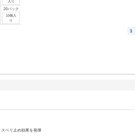
入り
20パック
10個入
り
1
、スベリ止め効果を発揮