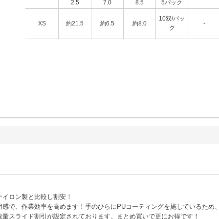
2.5
7.0
8.5
5パック
10双/パッ
XS
約21.5
約6.5
約8.0
-
ク
ナイロン製と比較し割安！
用感で、作業効率を高めます！手のひらにPUコーティングを施しているため
数量スライド割引が設定されております。まとめ買いで更にお得です！