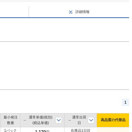
詳細情報
1
最小発注
通常単価(税別)
通常出荷
高品質の代替品
数量
(税込単価)
日
1パック
在庫品1日目
1,170