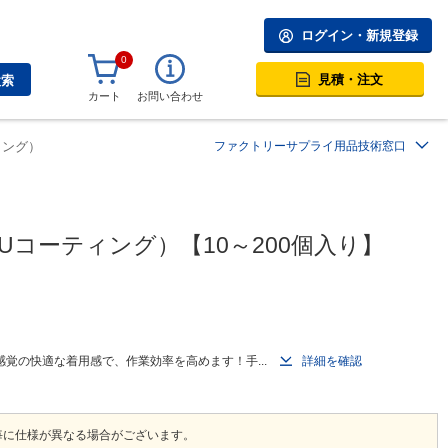
ログイン・新規登録
0
見積・注文
検索
カート
お問い合わせ
ィング）
ファクトリーサプライ用品技術窓口
コーティング）【10～200個入り】
覚の快適な着用感で、作業効率を高めます！手...
詳細を確認
毎に仕様が異なる場合がございます。