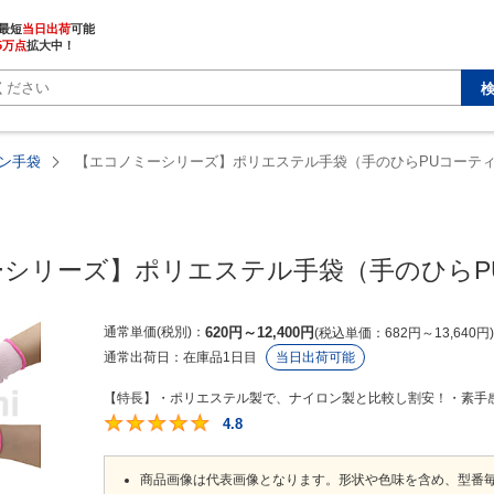
最短
当日出荷
5万点
拡大中！
ン手袋
【エコノミーシリーズ】ポリエステル手袋（手のひらPUコーテ
MISUMI economy
シリーズ】ポリエステル手袋（手のひらPU
通常単価(税別)
620
円
～
12,400
円
税込単価
682
円
～
13,640
円
通常出荷日：
在庫品1日目
当日出荷可能
【特長】・ポリエステル製で、ナイロン製と比較し割安！・素手感
4.8
4.8
商品画像は代表画像となります。形状や色味を含め、型番