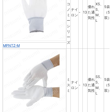
コ
XS、
優れ
5袋
ノ
ナイ
S、
-
13
た通
（5
ミ
ロン
M、
気性
双）
ー
L
シ
リ
ー
ズ
MPNTZ-M
SS、
ミ
優れ
5袋
ナイ
S、
ス
-
13
た通
（5
ロン
M、
ミ
気性
双）
L