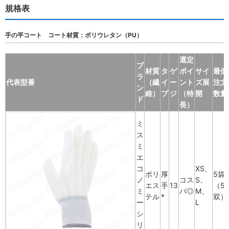
規格表
手の平コート コート材質：ポリウレタン（PU）
選定
ブ
材質
タ
ゲ
ポイ
サイ
最低
ラ
代表型番
（繊
イ
ー
ント
ズ展
注文
ン
維）
プ
ジ
（特
開
数量
ド
長）
ミ
ス
ミ
エ
コ
XS、
ポリ
厚
5袋
ノ
コス
S、
エス
手
13
（5
ミ
パ◎
M、
テル
*
双）
ー
L
シ
リ