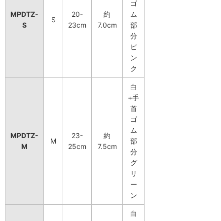
ゴ
MPDTZ-
20-
約
ム
S
S
23cm
7.0cm
部
分
ピ
ン
ク
白
+手
首
ゴ
ム
MPDTZ-
23-
約
M
部
M
25cm
7.5cm
分
グ
リ
ー
ン
白