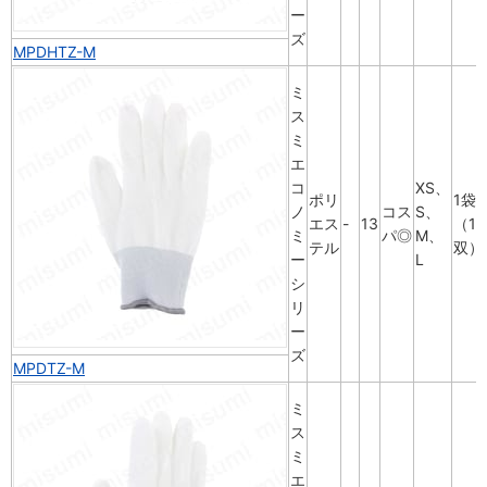
ー
ズ
MPDHTZ-M
ミ
ス
ミ
エ
コ
XS、
ポリ
1袋
ノ
コス
S、
エス
-
13
（10
ミ
パ◎
M、
テル
双）
ー
L
シ
リ
ー
ズ
MPDTZ-M
ミ
ス
ミ
エ