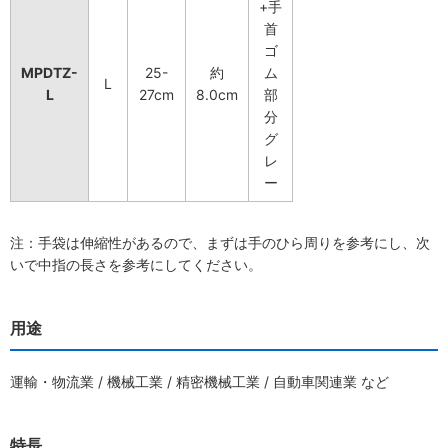
+手
首
ゴ
MPDTZ-
25-
約
ム
L
L
27cm
8.0cm
部
分
グ
レ
ー
注：手袋は伸縮性があるので、まずは手のひら周りを参考にし、次
いで中指の長さを参考にしてください。
用途
運輸・物流業 / 機械工業 / 精密機械工業 / 自動車関連業 など
特長