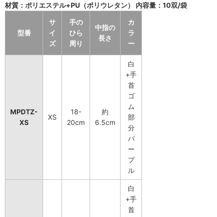
材質：ポリエステル+PU（ポリウレタン） 内容量：10双/袋
サ
手の
カ
中指の
型番
イ
ひら
ラ
長さ
ズ
周り
ー
白
+手
首
ゴ
ム
MPDTZ-
18-
約
XS
部
XS
20cm
6.5cm
分
パ
ー
プ
ル
白
+手
首