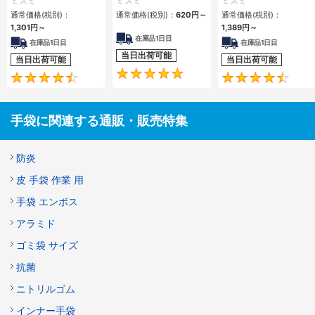
ミスミ
ミスミ
ミスミ
ーティング）
通常価格(税別)：
通常価格(税別)：
620円
～
通常価格(税別)：
1,301円
～
1,389円
～
在庫品1日目
在庫品1日目
在庫品1日目
当日出荷可能
当日出荷可能
当日出荷可能
4.8
4.4
手袋に関連する通販・販売特集
防炎
皮 手袋 作業 用
手袋 エンボス
アラミド
ゴミ袋 サイズ
抗菌
ニトリルゴム
インナー手袋