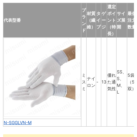
選定
ブ
材質
タ
ゲ
ポイ
サイ
最低
ラ
代表型番
（繊
イ
ー
ント
ズ展
注文
ン
維）
プ
ジ
（特
開
数量
ド
長）
SS、
ミ
優れ
5袋
ナイ
S、
ス
-
13
た通
（5
ロン
M、
ミ
気性
双）
L
N-SGGLVN-M