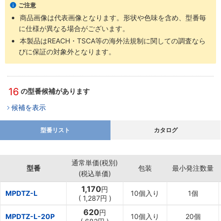
ご注意
商品画像は代表画像となります。形状や色味を含め、型番毎
に仕様が異なる場合がございます。
本製品はREACH・TSCA等の海外法規制に関しての調査なら
びに保証の対象外となります。
16
の型番候補があります
候補を表示
型番リスト
カタログ
通常単価(税別)
型番
包装
最小発注数量
(税込単価)
1,170
円
MPDTZ-L
10個入り
1個
(
1,287円
)
620
円
MPDTZ-L-20P
10個入り
20個