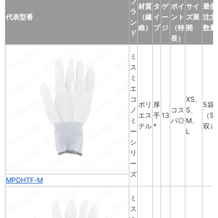
ブ
材質
タ
ゲ
ポイ
サイ
最低
ラ
代表型番
（繊
イ
ー
ント
ズ展
注文
ン
維）
プ
ジ
（特
開
数量
ド
長）
ミ
ス
ミ
エ
コ
XS、
ポリ
厚
5袋
ノ
コス
S、
エス
手
13
（5
ミ
パ◎
M、
テル
*
双）
ー
L
シ
リ
ー
ズ
MPDHTF-M
ミ
ス