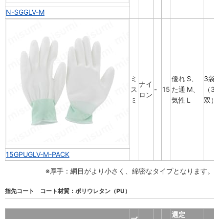
N-SGGLV-M
ミ
優れ
S、
3袋
ナイ
ス
-
15
た通
M、
（3
ロン
ミ
気性
L
双）
15GPUGLV-M-PACK
※厚手：網目がより小さく、綿密なタイプとなります。
指先コート コート材質：ポリウレタン（PU）
選定