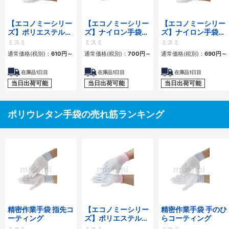
【エコノミーシリー
【エコノミーシリー
【エコノミーシリー
ズ】ポリエステル手
ズ】ナイロン手袋
ズ】ナイロン手袋
袋（指先PUコーテ
（手のひらPUコー
（指先PUコーティ
ミスミ
ミスミ
ミスミ
ィング）
ティング）
ング）
通常価格(税別)：
610円
～
通常価格(税別)：
700円
～
通常価格(税別)：
690円
～
在庫品1日目
在庫品1日目
在庫品1日目
当日出荷可能
当日出荷可能
当日出荷可能
ポリウレタン手袋の売れ筋ランキング
精密作業手袋 指先コ
【エコノミーシリー
精密作業手袋 手のひ
ーティング
ズ】ポリエステル手
らコーティング
袋（手のひらPUコ