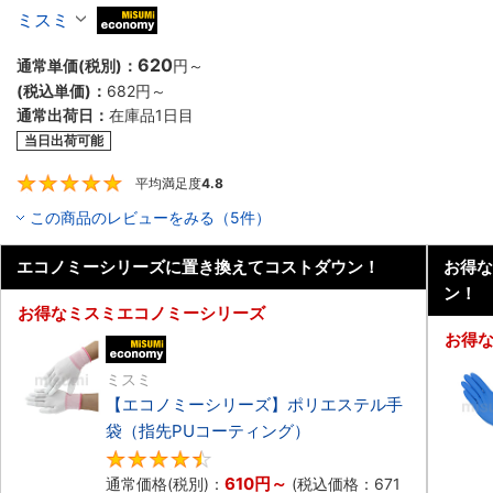
ミスミ
MiSUMi economy
620
通常単価(税別)：
円
～
(税込単価)：
682円
～
通常出荷日：
在庫品1日目
当日出荷可能
平均満足度
4.8
4.8
この商品のレビューをみる（5件）
エコノミーシリーズに置き換えてコストダウン！
お得な
ン！
お得なミスミエコノミーシリーズ
お得
エコノミー品
ミスミ
【エコノミーシリーズ】ポリエステル手
袋（指先PUコーティング）
4.7
610円
～
通常価格(税別)：
(税込価格：
671