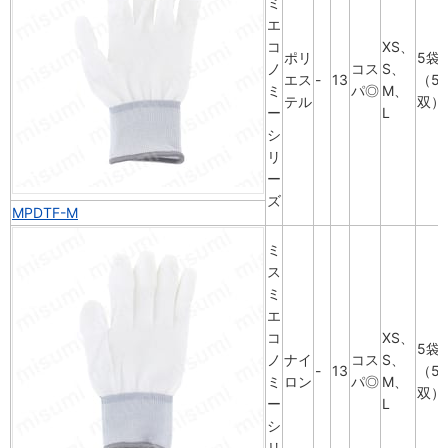
ミ
エ
コ
XS、
ポリ
5袋
ノ
コス
S、
エス
-
13
（5
ミ
パ◎
M、
テル
双）
ー
L
シ
リ
ー
ズ
MPDTF-M
ミ
ス
ミ
エ
コ
XS、
5袋
ノ
ナイ
コス
S、
-
13
（5
ミ
ロン
パ◎
M、
双）
ー
L
シ
リ