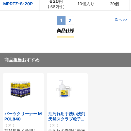
620
円
MPDTZ-S-20P
10個入り
20個
(
682円
)
次へ >>
1
2
商品仕様
商品担当おすすめ
パーツクリーナー M
油汚れ用手洗い洗剤
PCL840
天然スクラブ粒子入
（アロエエキス配
ミスミ
ミスミ
合）
商品担当イチ押し、
油汚れの洗浄に最適