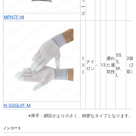
ー
ズ
MPNTF-M
SS、
ミ
優れ
2袋
ナイ
S、
ス
-
13
た通
（20
ロン
M、
ミ
気性
双）
L
N-SGGLVF-M
※厚手：網目がより小さく、綿密なタイプとなります。
ノンコート