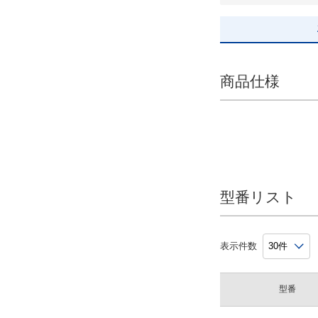
約8.0
手の平幅(cm)
約8.0
商品仕様
XS：約8.0、S：約8.5
約8.5
約9.0
M：約9.0、S：約8.5
M：約9.0、L：約9.5
約9.5
型番リスト
入数
表示件数
M×5パック、L×15パック
S×5パック、M×15パック
型番
XS×5パック、S×15パック
10双/パック