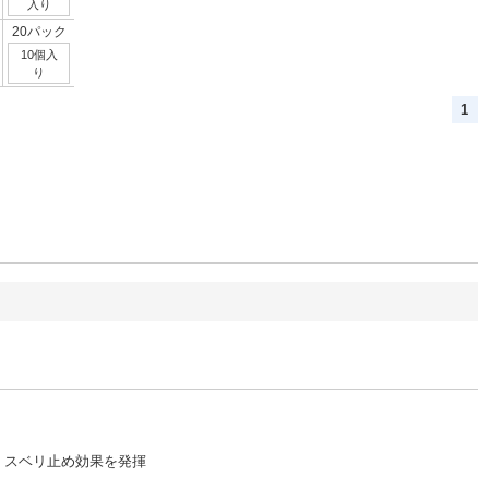
入り
20パック
10個入
り
1
、スベリ止め効果を発揮