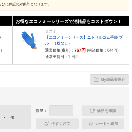
ならびに保証の対象外となります。
お得なエコノミーシリーズで消耗品もコストダウン！
ミスミ
袋
【エコノミーシリーズ】ニトリルゴム手袋 ブ
ルー（粉なし）
767
円
円
)
通常価格(税別)：
(税込価格：
844
円
)
通常出荷日：1 日目
My部品表保存
数量：
価格を確認
-
円
)
今すぐ注文
カートへ追加