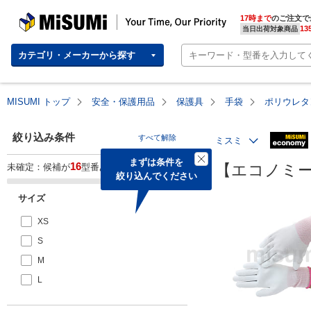
MISUMI | Your Time, Our Priority
17時まで
のご注文で
13
当日出荷対象商品
カテゴリ・メーカーから探す
MISUMI トップ
安全・保護用品
保護具
手袋
ポリウレタ
絞り込み条件
すべて解除
ミスミ
まずは条件を

16
【エコノミー
未確定：候補が
型番あります。
絞り込んでください
サイズ
XS
S
M
L