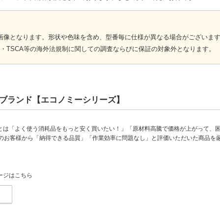
画像となります。形状や色味を含め、型番毎に仕様が異なる場合がございま
CH・TSCA等の海外法規制に関しての調査ならびに保証の対象外となります。
ブランド【エコノミーシリーズ】
とは「よく使う消耗品をもっと安く買いたい！」「原材料高騰で価格が上がって、
上のお客様から「納得できる品質」「作業効率に問題なし」と評価いただいた商品を
。
ージはこちら