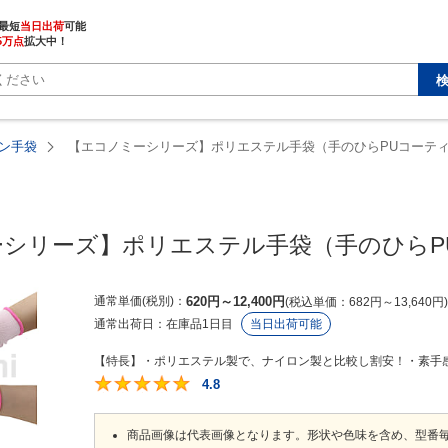
最短
当日出荷
5万点
拡大中！
ン手袋
【エコノミーシリーズ】ポリエステル手袋（手のひらPUコーテ
MISUMI economy
シリーズ】ポリエステル手袋（手のひらPU
通常単価(税別)
620
円
～
12,400
円
税込単価
682
円
～
13,640
円
通常出荷日：
在庫品1日目
当日出荷可能
【特長】・ポリエステル製で、ナイロン製と比較し割安！・素手感
4.8
4.8
商品画像は代表画像となります。形状や色味を含め、型番