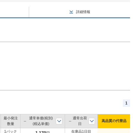
詳細情報
1
最小発注
通常単価(税別)
通常出荷
高品質の代替品
数量
(税込単価)
日
1パック
在庫品1日目
1,170