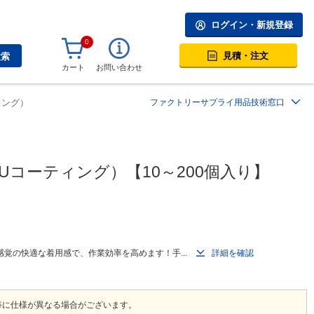
ログイン・新規登録
0
見積・注文
検索
カート
お問い合わせ
ィング）
ファクトリーサプライ用品技術窓口
コーティング）【10～200個入り】
覚の快適な着用感で、作業効率を高めます！手...
詳細を確認
毎に仕様が異なる場合がございます。