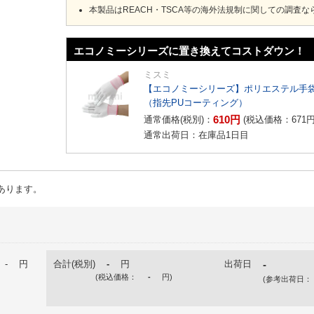
本製品はREACH・TSCA等の海外法規制に関しての調査
エコノミーシリーズに置き換えてコストダウン！
ミスミ
【エコノミーシリーズ】ポリエステル手
（指先PUコーティング）
610
円
通常価格(税別)：
(税込価格：
671
通常出荷日：在庫品1日目
あります。
-
円
合計(税別)
-
円
出荷日
-
(税込価格：
-
円
)
(参考出荷日：