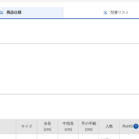
商品仕様
型番リスト
全長
中指長
手の平幅
サイズ
入数
RoHS
?
(cm)
(cm)
(cm)