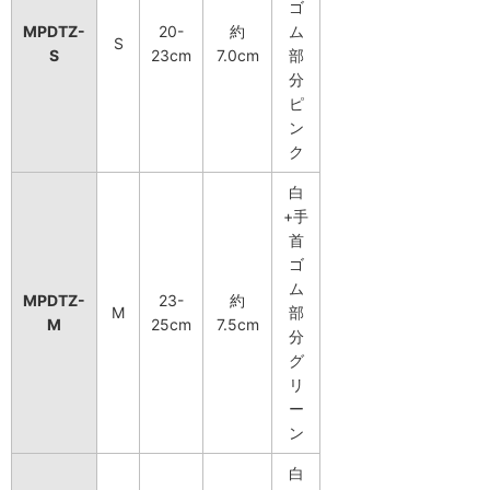
ゴ
MPDTZ-
20-
約
ム
S
S
23cm
7.0cm
部
分
ピ
ン
ク
白
+手
首
ゴ
ム
MPDTZ-
23-
約
M
部
M
25cm
7.5cm
分
グ
リ
ー
ン
白