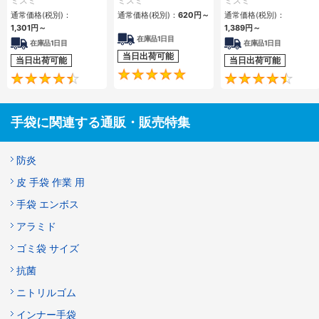
ミスミ
ミスミ
ミスミ
ーティング）
通常価格(税別)：
通常価格(税別)：
620円
～
通常価格(税別)：
1,301円
～
1,389円
～
在庫品1日目
在庫品1日目
在庫品1日目
当日出荷可能
当日出荷可能
当日出荷可能
4.8
4.4
手袋に関連する通販・販売特集
防炎
皮 手袋 作業 用
手袋 エンボス
アラミド
ゴミ袋 サイズ
抗菌
ニトリルゴム
インナー手袋