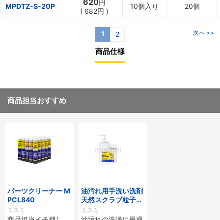
620
円
MPDTZ-S-20P
10個入り
20個
(
682円
)
次へ >>
1
2
商品仕様
商品担当おすすめ
パーツクリーナー M
油汚れ用手洗い洗剤
PCL840
天然スクラブ粒子入
（アロエエキス配
ミスミ
ミスミ
合）
商品担当イチ押し、
油汚れの洗浄に最適