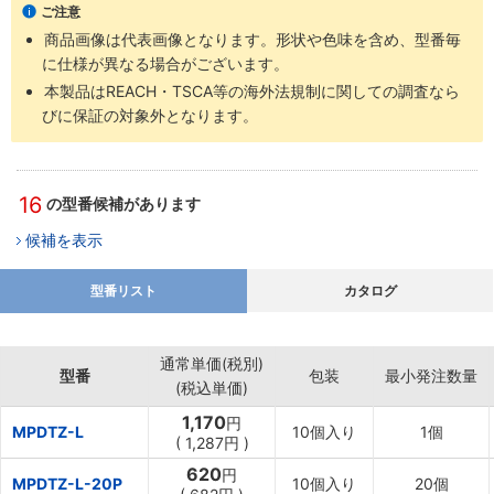
ご注意
商品画像は代表画像となります。形状や色味を含め、型番毎
に仕様が異なる場合がございます。
本製品はREACH・TSCA等の海外法規制に関しての調査なら
びに保証の対象外となります。
16
の型番候補があります
候補を表示
型番リスト
カタログ
通常単価(税別)
型番
包装
最小発注数量
(税込単価)
1,170
円
MPDTZ-L
10個入り
1個
(
1,287円
)
620
円
MPDTZ-L-20P
10個入り
20個