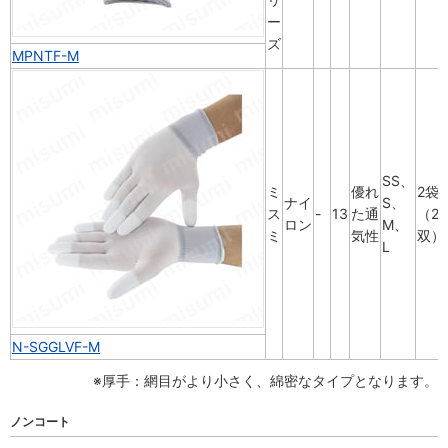
ー
ズ
MPNTF-M
SS、
ミ
優れ
2袋
ナイ
S、
ス
-
13
た通
（20
ロン
M、
ミ
気性
双）
L
N-SGGLVF-M
※厚手：網目がより小さく、綿密なタイプとなります。
ノンコート