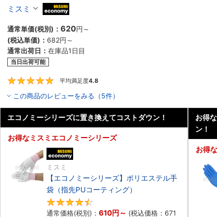
ミスミ
MiSUMi economy
620
通常単価(税別)：
円
～
(税込単価)：
682円
～
通常出荷日：
在庫品1日目
当日出荷可能
平均満足度
4.8
4.8
この商品のレビューをみる（5件）
エコノミーシリーズに置き換えてコストダウン！
お得な
ン！
お得なミスミエコノミーシリーズ
お得
エコノミー品
ミスミ
【エコノミーシリーズ】ポリエステル手
袋（指先PUコーティング）
4.7
610円
～
通常価格(税別)：
(税込価格：
671