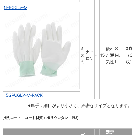
N-SGGLV-M
ミ
優れ
S、
3袋
ナイ
ス
-
15
た通
M、
（3
ロン
ミ
気性
L
双）
15GPUGLV-M-PACK
※厚手：網目がより小さく、綿密なタイプとなります。
指先コート コート材質：ポリウレタン（PU）
選定