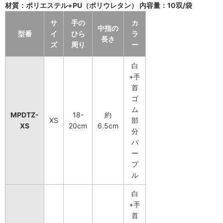
材質：ポリエステル+PU（ポリウレタン） 内容量：10双/袋
サ
手の
カ
中指の
型番
イ
ひら
ラ
長さ
ズ
周り
ー
白
+手
首
ゴ
ム
MPDTZ-
18-
約
XS
部
XS
20cm
6.5cm
分
パ
ー
プ
ル
白
+手
首