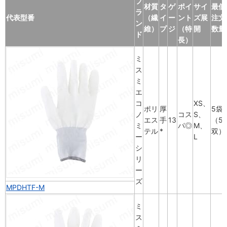
ブ
材質
タ
ゲ
ポイ
サイ
最低
ラ
代表型番
（繊
イ
ー
ント
ズ展
注文
ン
維）
プ
ジ
（特
開
数量
ド
長）
ミ
ス
ミ
エ
コ
XS、
ポリ
厚
5袋
ノ
コス
S、
エス
手
13
（5
ミ
パ◎
M、
テル
*
双）
ー
L
シ
リ
ー
ズ
MPDHTF-M
ミ
ス