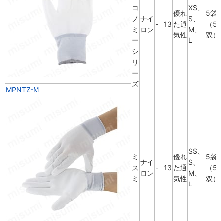
コ
XS、
優れ
5袋
ノ
ナイ
S、
-
13
た通
（5
ミ
ロン
M、
気性
双）
ー
L
シ
リ
ー
ズ
MPNTZ-M
SS、
ミ
優れ
5袋
ナイ
S、
ス
-
13
た通
（5
ロン
M、
ミ
気性
双）
L