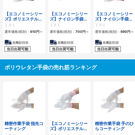
【エコノミーシリー
【エコノミーシリー
【エコノミーシリー
ズ】ポリエステル手
ズ】ナイロン手袋
ズ】ナイロン手袋
袋（指先PUコーテ
（手のひらPUコー
（指先PUコーティ
ミスミ
ミスミ
ミスミ
ィング）
ティング）
ング）
通常価格(税別)：
610円
～
通常価格(税別)：
700円
～
通常価格(税別)：
690円
～
在庫品1日目
在庫品1日目
在庫品1日目
当日出荷可能
当日出荷可能
当日出荷可能
ポリウレタン手袋の売れ筋ランキング
精密作業手袋 指先コ
【エコノミーシリー
精密作業手袋 手のひ
ーティング
ズ】ポリエステル手
らコーティング
袋（手のひらPUコ