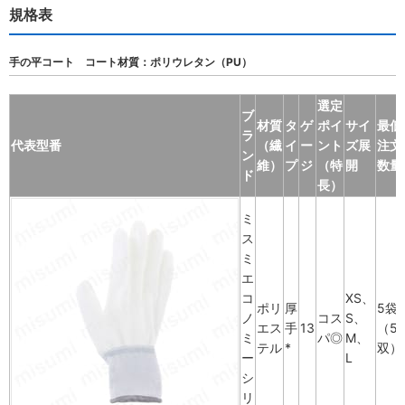
規格表
手の平コート コート材質：ポリウレタン（PU）
選定
ブ
材質
タ
ゲ
ポイ
サイ
最低
ラ
代表型番
（繊
イ
ー
ント
ズ展
注文
ン
維）
プ
ジ
（特
開
数量
ド
長）
ミ
ス
ミ
エ
コ
XS、
ポリ
厚
5袋
ノ
コス
S、
エス
手
13
（5
ミ
パ◎
M、
テル
*
双）
ー
L
シ
リ