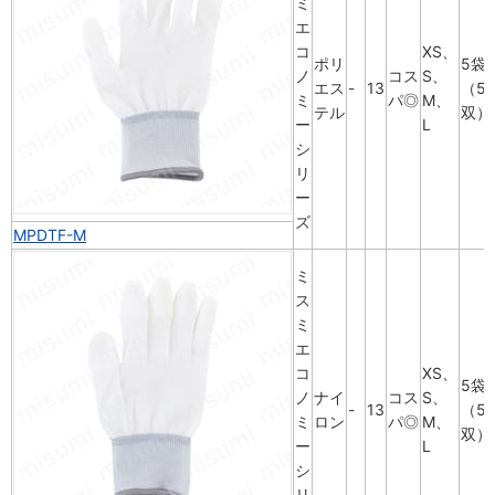
ミ
エ
コ
XS、
ポリ
5袋
ノ
コス
S、
エス
-
13
（5
ミ
パ◎
M、
テル
双）
ー
L
シ
リ
ー
ズ
MPDTF-M
ミ
ス
ミ
エ
コ
XS、
5袋
ノ
ナイ
コス
S、
-
13
（5
ミ
ロン
パ◎
M、
双）
ー
L
シ
リ