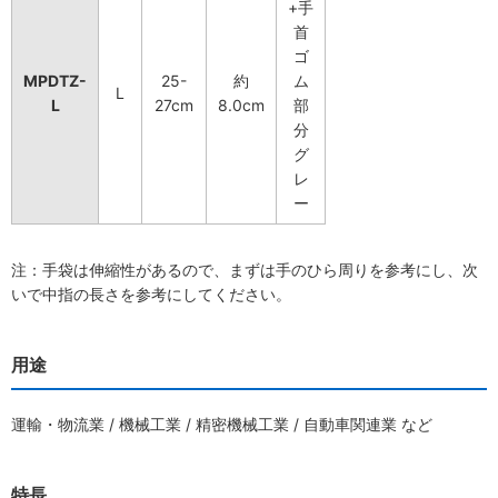
+手
首
ゴ
MPDTZ-
25-
約
ム
L
L
27cm
8.0cm
部
分
グ
レ
ー
注：手袋は伸縮性があるので、まずは手のひら周りを参考にし、次
いで中指の長さを参考にしてください。
用途
運輸・物流業 / 機械工業 / 精密機械工業 / 自動車関連業 など
特長