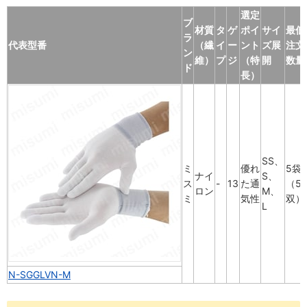
選定
ブ
材質
タ
ゲ
ポイ
サイ
最低
ラ
代表型番
（繊
イ
ー
ント
ズ展
注文
ン
維）
プ
ジ
（特
開
数量
ド
長）
SS、
ミ
優れ
5袋
ナイ
S、
ス
-
13
た通
（5
ロン
M、
ミ
気性
双）
L
N-SGGLVN-M