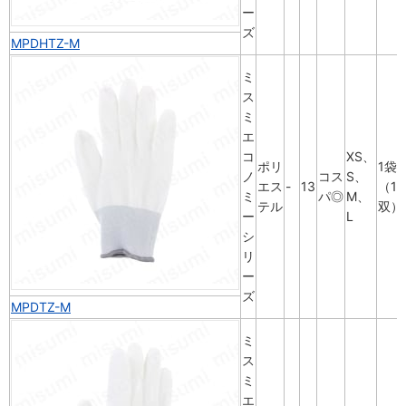
ー
ズ
MPDHTZ-M
ミ
ス
ミ
エ
コ
XS、
ポリ
1袋
ノ
コス
S、
エス
-
13
（10
ミ
パ◎
M、
テル
双）
ー
L
シ
リ
ー
ズ
MPDTZ-M
ミ
ス
ミ
エ