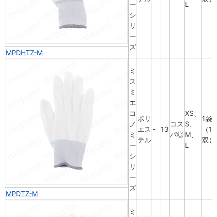
ー
L
シ
リ
ー
ズ
MPDHTZ-M
ミ
ス
ミ
エ
コ
XS、
ポリ
1袋
ノ
コス
S、
エス
-
13
（10
ミ
パ◎
M、
テル
双）
ー
L
シ
リ
ー
ズ
MPDTZ-M
ミ