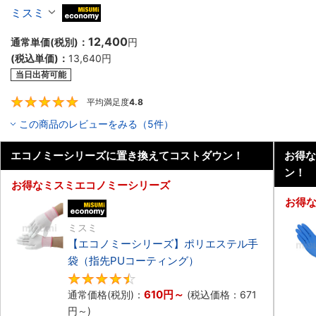
ミスミ
MiSUMi economy
12,400
通常単価(税別)：
円
(税込単価)：
13,640
円
当日出荷可能
平均満足度
4.8
4.8
この商品のレビューをみる（5件）
エコノミーシリーズに置き換えてコストダウン！
お得な
ン！
お得なミスミエコノミーシリーズ
お得
エコノミー品
ミスミ
【エコノミーシリーズ】ポリエステル手
袋（指先PUコーティング）
4.7
610
円
～
通常価格(税別)：
(税込価格：
671
円
～)