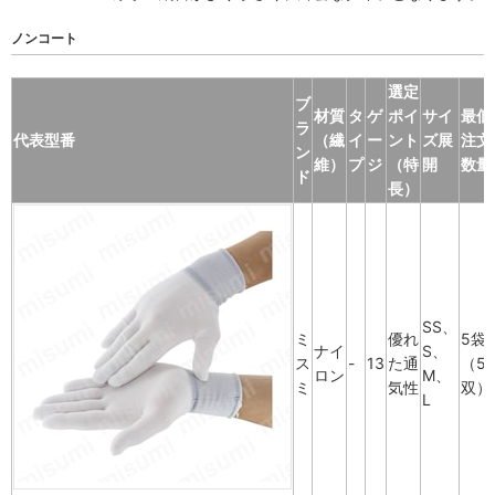
ノンコート
選定
ブ
材質
タ
ゲ
ポイ
サイ
最低
ラ
代表型番
（繊
イ
ー
ント
ズ展
注文
ン
維）
プ
ジ
（特
開
数量
ド
長）
SS、
ミ
優れ
5袋
ナイ
S、
ス
-
13
た通
（5
ロン
M、
ミ
気性
双）
L