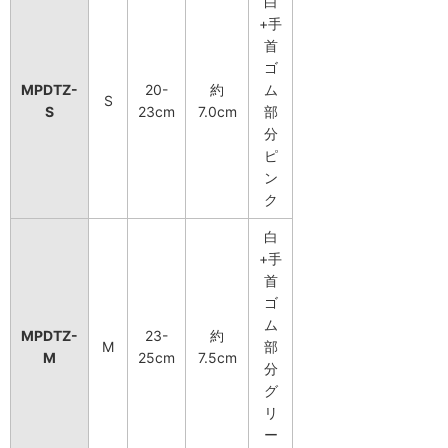
白
+手
首
ゴ
MPDTZ-
20-
約
ム
S
S
23cm
7.0cm
部
分
ピ
ン
ク
白
+手
首
ゴ
ム
MPDTZ-
23-
約
M
部
M
25cm
7.5cm
分
グ
リ
ー