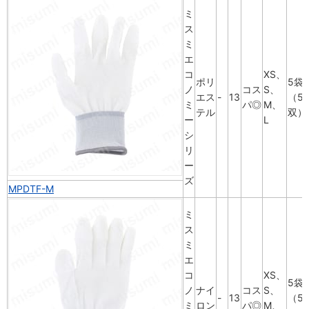
ミ
ス
ミ
エ
コ
XS、
ポリ
5袋
ノ
コス
S、
エス
-
13
（5
ミ
パ◎
M、
テル
双）
ー
L
シ
リ
ー
ズ
MPDTF-M
ミ
ス
ミ
エ
コ
XS、
5袋
ノ
ナイ
コス
S、
-
13
（5
ミ
ロン
パ◎
M、