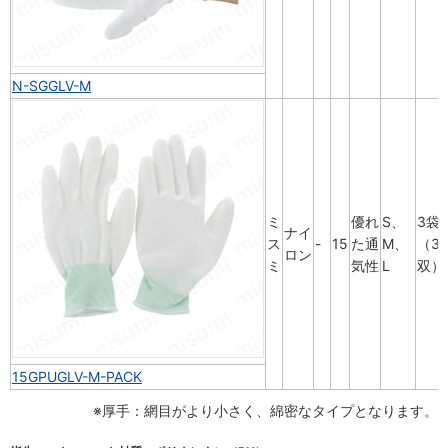
N-SGGLV-M
ミ
優れ
S、
3袋
ナイ
ス
-
15
た通
M、
（3
ロン
ミ
気性
L
双）
15GPUGLV-M-PACK
※厚手：網目がより小さく、綿密なタイプとなります。