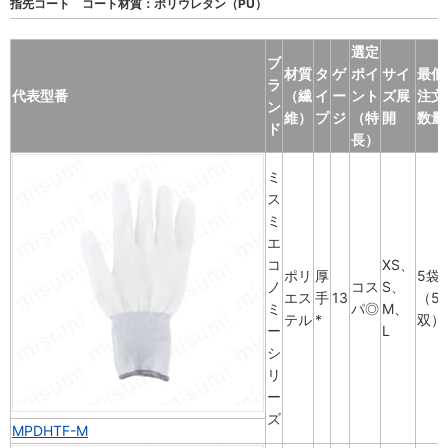
指先コート コート材質：ポリウレタン（PU）
選定
ブ
材質
タ
ゲ
ポイ
サイ
最低
ラ
代表型番
（繊
イ
ー
ント
ズ展
注文
ン
維）
プ
ジ
（特
開
数量
ド
長）
ミ
ス
ミ
エ
コ
XS、
ポリ
厚
5袋
ノ
コス
S、
エス
手
13
（5
ミ
パ◎
M、
テル
*
双）
ー
L
シ
リ
ー
ズ
MPDHTF-M