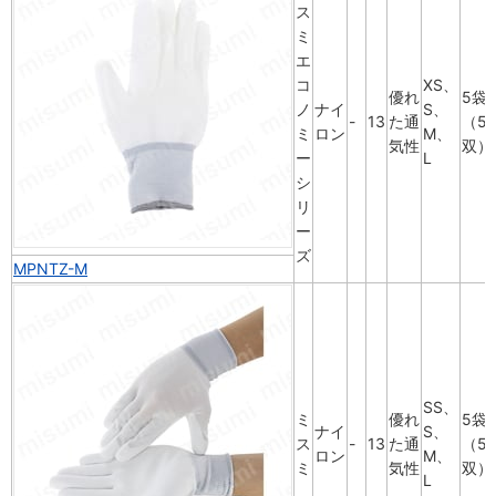
ス
ミ
エ
コ
XS、
優れ
5袋
ノ
ナイ
S、
-
13
た通
（5
ミ
ロン
M、
気性
双）
ー
L
シ
リ
ー
ズ
MPNTZ-M
SS、
ミ
優れ
5袋
ナイ
S、
ス
-
13
た通
（5
ロン
M、
ミ
気性
双）
L