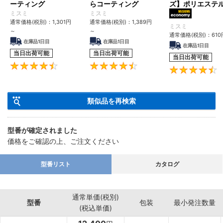
ーティング
らコーティング
ズ】ポリエステ
袋（指先PUコー
ミスミ
ミスミ
MiSUMi 
ィング）
通常価格(税別)：
1,301
円
通常価格(税別)：
1,389
円
ミスミ
～
～
通常価格(税別)：
610
在庫品1日目
在庫品1日目
在庫品1日目
当日出荷可能
当日出荷可能
当日出荷可能
4.4
4.5
類似品を再検索
型番が確定されました
価格をご確認の上、ご注文ください
型番リスト
カタログ
通常単価(税別)
型番
包装
最小発注数量
(税込単価)