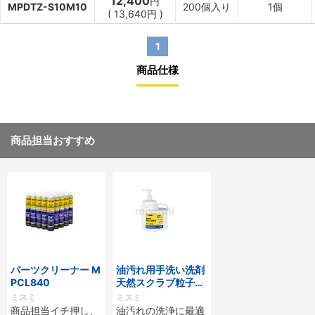
12,400
円
MPDTZ-S10M10
200個入り
1個
(
13,640
円
)
1
商品仕様
商品担当おすすめ
パーツクリーナー M
油汚れ用手洗い洗剤
PCL840
天然スクラブ粒子入
（アロエエキス配
ミスミ
ミスミ
合）
商品担当イチ押し、
油汚れの洗浄に最適