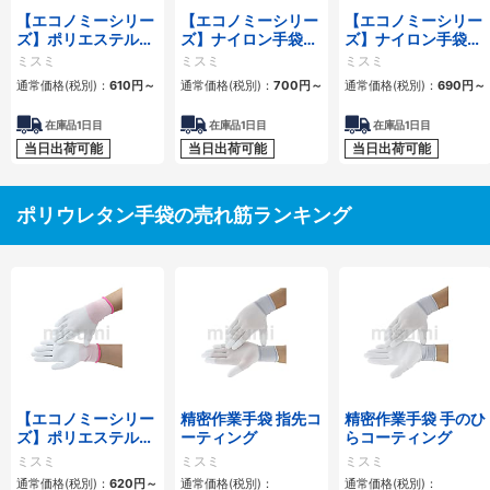
【エコノミーシリー
【エコノミーシリー
【エコノミーシリー
ズ】ポリエステル手
ズ】ナイロン手袋
ズ】ナイロン手袋
袋（指先PUコーテ
（手のひらPUコー
（指先PUコーティ
ミスミ
ミスミ
ミスミ
ィング）
ティング）
ング）
通常価格(税別)：
610
円
～
通常価格(税別)：
700
円
～
通常価格(税別)：
690
円
～
在庫品1日目
在庫品1日目
在庫品1日目
当日出荷可能
当日出荷可能
当日出荷可能
ポリウレタン手袋の売れ筋ランキング
【エコノミーシリー
精密作業手袋 指先コ
精密作業手袋 手のひ
ズ】ポリエステル手
ーティング
らコーティング
袋（手のひらPUコ
ミスミ
ミスミ
ミスミ
ーティング）
通常価格(税別)：
620
円
～
通常価格(税別)：
通常価格(税別)：