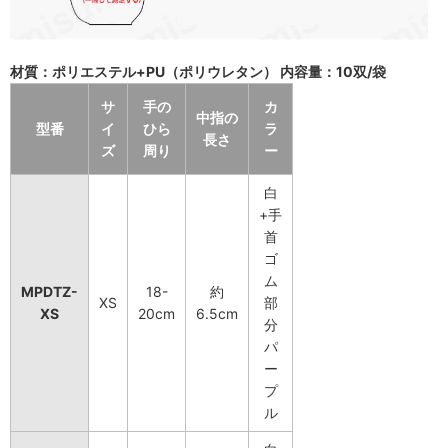
材質：ポリエステル+PU（ポリウレタン） 内容量：10双/袋
サ
手の
カ
中指の
型番
イ
ひら
ラ
長さ
ズ
周り
ー
白
+手
首
ゴ
ム
MPDTZ-
18-
約
XS
部
XS
20cm
6.5cm
分
パ
ー
プ
ル