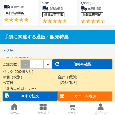
1,301
円
～
1,389
円
～
在庫品1日目
在庫品1日目
在庫品1日目
当日出荷可能
当日出荷可能
当日出荷可能
4.8
4.4
手袋に関連する通販・販売特集
防炎
皮 手袋 作業 用
ご注文数：
価格を確認
-
+
手袋 エンボス
パック(200個入り)
アラミド
単価（税別）：
---
合計（税別）：
---
ゴミ袋 サイズ
出荷日：
---
（税込価格）：
---
（参考出荷日）：
---
抗菌
今すぐ注文
カートへ追加
ニトリルゴム
インナー手袋
ホーム
カテゴリ
カート
ログイン
トーヨーセーフティー