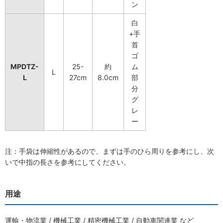
ン
白
+手
首
ゴ
MPDTZ-
25-
約
ム
L
L
27cm
8.0cm
部
分
グ
レ
ー
注：手袋は伸縮性があるので、まずは手のひら周りを参考にし、次
いで中指の長さを参考にしてください。
用途
運輸・物流業 / 機械工業 / 精密機械工業 / 自動車関連業 など