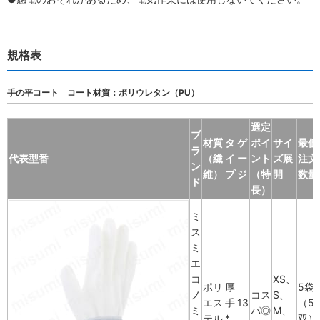
規格表
手の平コート コート材質：ポリウレタン（PU）
選定
ブ
材質
タ
ゲ
ポイ
サイ
最低
ラ
代表型番
（繊
イ
ー
ント
ズ展
注文
ン
維）
プ
ジ
（特
開
数量
ド
長）
ミ
ス
ミ
エ
コ
XS、
ポリ
厚
5袋
ノ
コス
S、
エス
手
13
（5
ミ
パ◎
M、
テル
*
双）