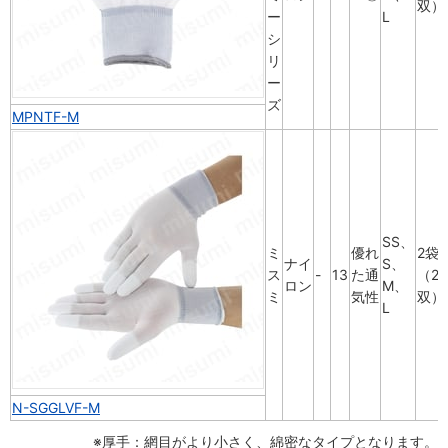
双）
ー
L
シ
リ
ー
ズ
MPNTF-M
SS、
ミ
優れ
2袋
ナイ
S、
ス
-
13
た通
（20
ロン
M、
ミ
気性
双）
L
N-SGGLVF-M
※厚手：網目がより小さく、綿密なタイプとなります。