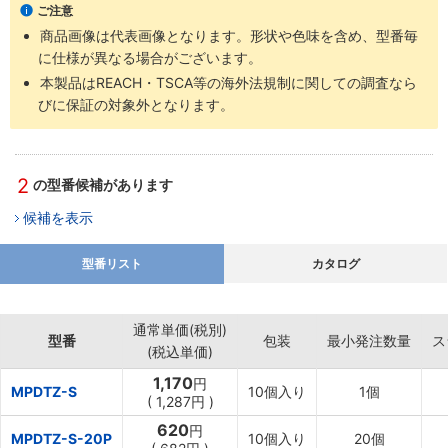
ご注意
商品画像は代表画像となります。形状や色味を含め、型番毎
に仕様が異なる場合がございます。
本製品はREACH・TSCA等の海外法規制に関しての調査なら
びに保証の対象外となります。
2
の型番候補があります
候補を表示
型番リスト
カタログ
通常単価(税別)
型番
包装
最小発注数量
ス
(税込単価)
1,170
円
MPDTZ-S
10個入り
1個
(
1,287
円
)
620
円
MPDTZ-S-20P
10個入り
20個