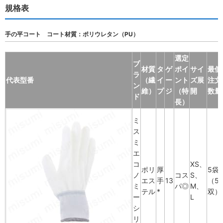
規格表
手の平コート コート材質：ポリウレタン（PU）
選定
ブ
材質
タ
ゲ
ポイ
サイ
最低
ラ
代表型番
（繊
イ
ー
ント
ズ展
注文
ン
維）
プ
ジ
（特
開
数量
ド
長）
ミ
ス
ミ
エ
コ
XS、
ポリ
厚
5袋
ノ
コス
S、
エス
手
13
（5
ミ
パ◎
M、
テル
*
双）
ー
L
シ
リ