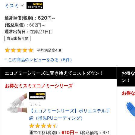
ミスミ
MiSUMi economy
620
通常単価(税別)：
円
～
(税込単価)：
682
円
～
通常出荷日：
在庫品1日目
当日出荷可能
平均満足度
4.8
4.8
この商品のレビューをみる（5件）
エコノミーシリーズに置き換えてコストダウン！
お得な
ン！
お得なミスミエコノミーシリーズ
お得
エコノミー品
ミスミ
【エコノミーシリーズ】ポリエステル手
袋（指先PUコーティング）
4.7
610
円
～
通常価格(税別)：
(税込価格：
671