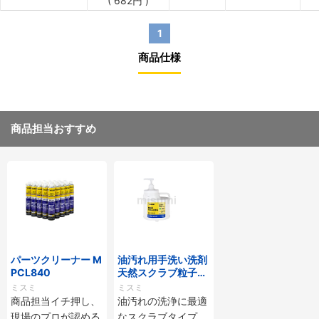
(
682
円
)
1
商品仕様
商品担当おすすめ
パーツクリーナー M
油汚れ用手洗い洗剤
PCL840
天然スクラブ粒子入
（アロエエキス配
ミスミ
ミスミ
合）
商品担当イチ押し、
油汚れの洗浄に最適
現場のプロが認める
なスクラブタイプ。