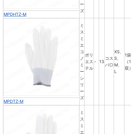
ー
ズ
MPDHTZ-M
ミ
ス
ミ
エ
コ
XS、
ポリ
1袋
ノ
コス
S、
エス
-
13
（10
ミ
パ◎
M、
テル
双）
ー
L
シ
リ
ー
ズ
MPDTZ-M
ミ
ス
ミ
エ