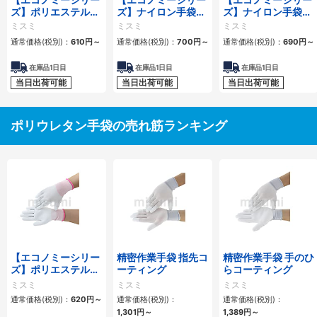
ズ】ポリエステル手
ズ】ナイロン手袋
ズ】ナイロン手袋
袋（指先PUコーテ
（手のひらPUコー
（指先PUコーティ
ミスミ
ミスミ
ミスミ
ィング）
ティング）
ング）
通常価格(税別)：
610
円
～
通常価格(税別)：
700
円
～
通常価格(税別)：
690
円
～
在庫品1日目
在庫品1日目
在庫品1日目
当日出荷可能
当日出荷可能
当日出荷可能
ポリウレタン手袋の売れ筋ランキング
【エコノミーシリー
精密作業手袋 指先コ
精密作業手袋 手のひ
ズ】ポリエステル手
ーティング
らコーティング
袋（手のひらPUコ
ミスミ
ミスミ
ミスミ
ーティング）
通常価格(税別)：
620
円
～
通常価格(税別)：
通常価格(税別)：
1,301
円
～
1,389
円
～