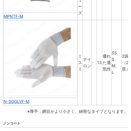
ー
ズ
MPNTF-M
SS、
ミ
優れ
2袋
ナイ
S、
ス
-
13
た通
（20
ロン
M、
ミ
気性
双）
L
N-SGGLVF-M
※厚手：網目がより小さく、綿密なタイプとなります。
ノンコート