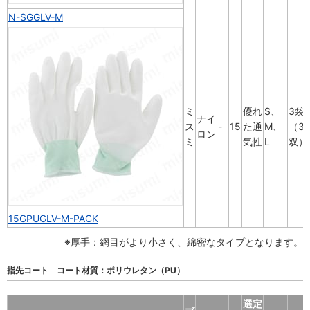
N-SGGLV-M
ミ
優れ
S、
3袋
ナイ
ス
-
15
た通
M、
（3
ロン
ミ
気性
L
双）
15GPUGLV-M-PACK
※厚手：網目がより小さく、綿密なタイプとなります。
指先コート コート材質：ポリウレタン（PU）
選定