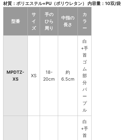
材質：ポリエステル+PU（ポリウレタン） 内容量：10双/袋
サ
手の
カ
中指の
型番
イ
ひら
ラ
長さ
ズ
周り
ー
白
+手
首
ゴ
ム
MPDTZ-
18-
約
XS
部
XS
20cm
6.5cm
分
パ
ー
プ
ル
白
+手
首