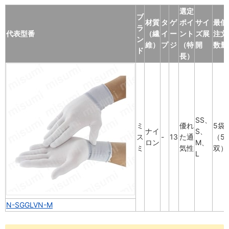
選定
ブ
材質
タ
ゲ
ポイ
サイ
最低
ラ
代表型番
（繊
イ
ー
ント
ズ展
注文
ン
維）
プ
ジ
（特
開
数量
ド
長）
SS、
ミ
優れ
5袋
ナイ
S、
ス
-
13
た通
（5
ロン
M、
ミ
気性
双）
L
N-SGGLVN-M