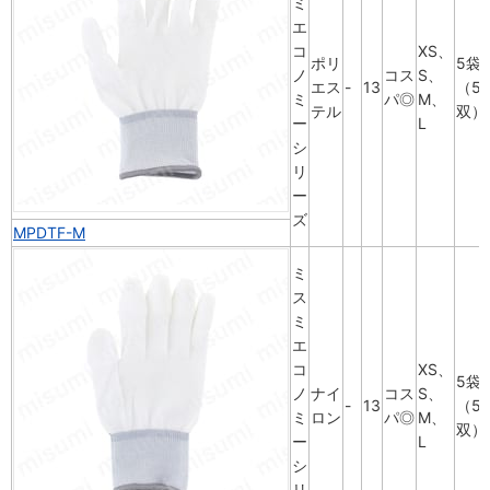
ミ
エ
コ
XS、
ポリ
5袋
ノ
コス
S、
エス
-
13
（5
ミ
パ◎
M、
テル
双）
ー
L
シ
リ
ー
ズ
MPDTF-M
ミ
ス
ミ
エ
コ
XS、
5袋
ノ
ナイ
コス
S、
-
13
（5
ミ
ロン
パ◎
M、
双）
ー
L
シ
リ