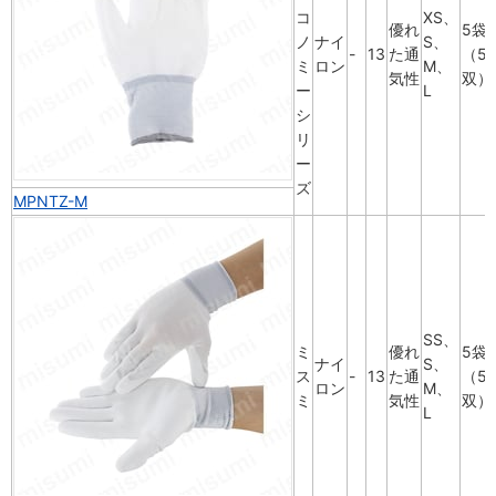
コ
XS、
優れ
5袋
ノ
ナイ
S、
-
13
た通
（5
ミ
ロン
M、
気性
双）
ー
L
シ
リ
ー
ズ
MPNTZ-M
SS、
ミ
優れ
5袋
ナイ
S、
ス
-
13
た通
（5
ロン
M、
ミ
気性
双）
L