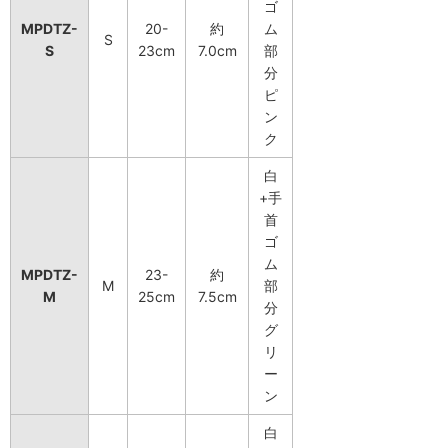
ゴ
MPDTZ-
20-
約
ム
S
S
23cm
7.0cm
部
分
ピ
ン
ク
白
+手
首
ゴ
ム
MPDTZ-
23-
約
M
部
M
25cm
7.5cm
分
グ
リ
ー
ン
白