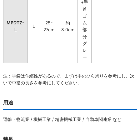
+手
首
ゴ
MPDTZ-
25-
約
ム
L
L
27cm
8.0cm
部
分
グ
レ
ー
注：手袋は伸縮性があるので、まずは手のひら周りを参考にし、次
いで中指の長さを参考にしてください。
用途
運輸・物流業 / 機械工業 / 精密機械工業 / 自動車関連業 など
特長