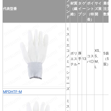
ブ
材質
タ
ゲ
ポイ
サイ
最低
ラ
代表型番
（繊
イ
ー
ント
ズ展
注文
ン
維）
プ
ジ
（特
開
数量
ド
長）
ミ
ス
ミ
エ
コ
XS、
ポリ
厚
5袋
ノ
コス
S、
エス
手
13
（5
ミ
パ◎
M、
テル
*
双）
ー
L
シ
リ
ー
ズ
MPDHTF-M
ミ
ス