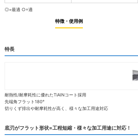
◎=最適 ○=適
特徴・使用例
特長
耐熱性/耐摩耗性に優れたTiAINコート採用
先端角フラット180°
切りくず排出や耐摩耗性が高く、様々な加工用途対応
底刃がフラット形状=工程短縮・様々な加工用途に対応！