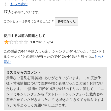
く...
もっと読む
17人
が参考にしています。
このレビューは参考になりましたか？
参考になった
使用する以前の問題として
1.0
2023/02/24
1
この製品のΦ14を購入した所、シャンクがΦ14だった。"エンドミ
ルシャンク"との表記が有ったのでΦ12かΦ16だと思っつ...
もっと
読む
ミスミからのコメント
貴重なご意見を頂き誠にありがとうございます。 この度は仕
様・寸法情報について誤解を招く表現だったこと深くお詫びい
たします。 ご指摘の刃径Φ14及びΦ18のドリルに関して、「エ
ンドミルシャンク」から「ストレートシャンク」へ記載内容を
変更させていただきました。 引き続きお引き立てを賜りますよ
う、何卒よろしくお願い申し上げます。