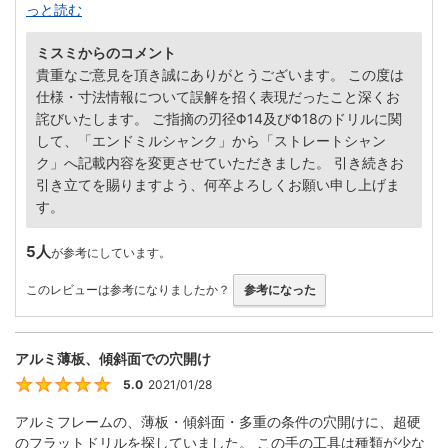
っと読む
ミスミからのコメント
貴重なご意見を頂き誠にありがとうございます。 この度は
仕様・寸法情報について誤解を招く表現だったこと深くお
詫びいたします。 ご指摘の刃径Φ14及びΦ18のドリルに関
して、「エンドミルシャンク」から「ストレートシャン
ク」へ記載内容を変更させていただきました。 引き続きお
引き立てを賜りますよう、何卒よろしくお願い申し上げま
す。
5人
が参考にしています。
このレビューは参考になりましたか？
参考になった
アルミ薄板、傾斜面での穴開け
5.0
2021/01/28
5
アルミフレームの、薄板・傾斜面・多重の条件の穴開けに、超硬
のフラットドリルを探していました。 この手の工具は種類が少な