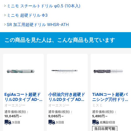
ミニモ スチールトドリル φ0.5 (10本入)
ミニモ 超硬ドリル Φ3
SR 加工用超硬ドリル WHSR-ATH
この商品を見た人は、こんな商品も見ています
EgiAsコート超硬ド
小径油穴付き超硬ド
TiAlNコート超硬バ
リル2Dタイプ AD-
リル2Dタイプ ADO-
ニシング刃付ドリル
2D
MICRO 2D
スタブ（オイルホー
オーエスジー
オーエスジー
ミスミ
ル無）
通常価格(税別)：
通常価格(税別)：
通常価格(税別)：
10,045円
～
9,065円
～
5,490円
～
3
日目
3
日目
在庫品1日目
当日出荷可能