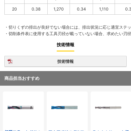
20
0.38
1,270
0.34
1,110
0.
・切りくずの排出が良好でない場合には、排出状況に応じ適宜ステ
・切削条件表に使用する工具刃径が載っていない場合、求めたい刃
技術情報
技術情報
商品担当おすすめ