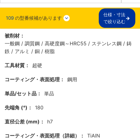
仕様・寸法

109
の型番候補があります
で絞り込む
被削材：
一般鋼 / 調質鋼 / 高硬度鋼～HRC55 / ステンレス鋼 / 鋳
鉄 / アルミ / 銅 / 樹脂
工具材質：
超硬
コーティング・表面処理：
鋼用
単品/セット品：
単品
先端角 (°)：
180
直径公差 (mm)：
h7
コーティング・表面処理（詳細）：
TiAlN