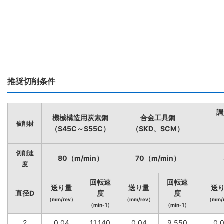
推奨切削条件
調
機械構造用炭素鋼
合金工具鋼
被削材
（S45C～S55C）
（SKD、SCM）
切削速
80（m/min）
70（m/min）
度
回転速
回転速
送り量
送り量
送
直径D
度
度
（mm/rev）
（mm/rev）
（mm/
（min-1）
（min-1）
2
0.04
11,140
0.04
9,550
0.