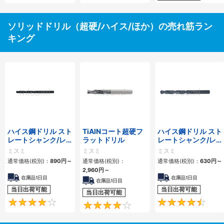
ソリッドドリル（超硬/ハイス/ほか）の売れ筋ラン
キング
ハイス鋼ドリル スト
TiAlNコート超硬フ
ハイス鋼ドリル スト
レートシャンク/レ
ラットドリル
レートシャンク/レ
ギュラー
ギュラー
ミスミ
ミスミ
ミスミ
通常価格(税別)：
890円
～
通常価格(税別)：
通常価格(税別)：
630円
～
2,960円
～
在庫品1日目
在庫品1日目
在庫品1日目
当日出荷可能
当日出荷可能
当日出荷可能
4.2
4