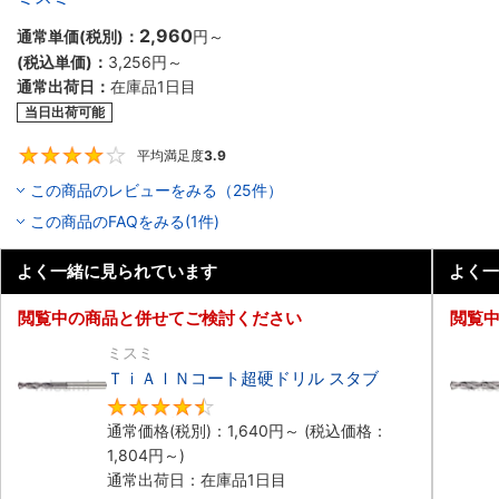
2,960
通常単価(税別)：
円
～
(税込単価)：
3,256円
～
通常出荷日：
在庫品1日目
当日出荷可能
平均満足度
3.9
3.9
この商品のレビューをみる（25件）
この商品のFAQをみる(1件)
よく一緒に見られています
よく一
閲覧中の商品と併せてご検討ください
閲覧
ミスミ
ＴｉＡｌＮコート超硬ドリル スタブ
4.5
通常価格(税別)：
1,640円
～
(税込価格：
1,804円
～)
通常出荷日：在庫品1日目