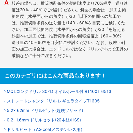
段差の場合は、推奨切削条件の切削速度より70%程度、送り速
度は20％～40％でご検討ください。斜面の場合は、加工面傾
斜角度（水平面からの角度）が30゜以下の斜面への加工で
は、推奨切削条件の送り量より40～60%を目安にご検討くだ
さい。加工面傾斜角度（水平面からの角度）が30゜を超える
斜面への加工では、推奨切削条件の回転速度より60～80%、
送り量の40～60%を目安にご検討ください。なお、段差・斜
面の加工の場合は、エンドミルではなくドリルですので工具の
破損などに十分ご注意ください。
このカテゴリにはこんな商品もあります！
MQLロングドリル 30×D オイルホール付 RT100T 6513
ストレートシャンクドリル レギュラタイプTi 605
5.2x 62mm ドリルビット(超硬ソリッド)
0.2- 1.6mm ドリルセット(20本組/HSS)
ドリルビット（AG coat／ステンレス用）