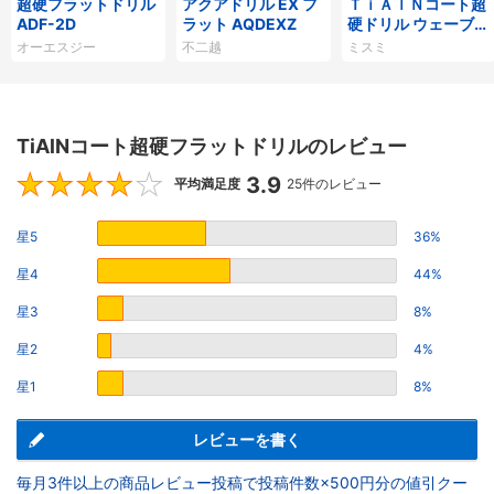
超硬フラットドリル
アクアドリル EX フ
ＴｉＡｌＮコート超
ADF-2D
ラット AQDEXZ
硬ドリル ウェーブ切
刃/スタブ
オーエスジー
不二越
ミスミ
TiAlNコート超硬フラットドリルのレビュー
3.9
3.9
平均満足度
25件のレビュー
星5
36%
星4
44%
星3
8%
星2
4%
星1
8%
レビューを書く
毎月3件以上の商品レビュー投稿で投稿件数×500円分の値引クー