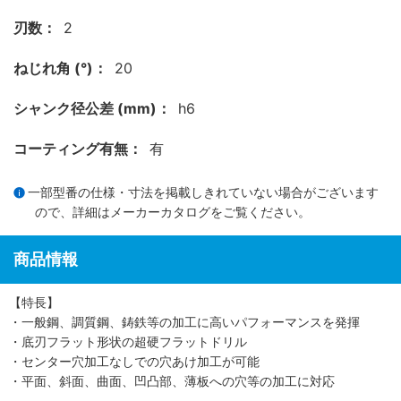
刃数：
2
ねじれ角 (°)：
20
シャンク径公差 (mm)：
h6
コーティング有無：
有
一部型番の仕様・寸法を掲載しきれていない場合がございます
ので、詳細は
メーカーカタログ
をご覧ください。
商品情報
【特長】
・一般鋼、調質鋼、鋳鉄等の加工に高いパフォーマンスを発揮
・底刃フラット形状の超硬フラットドリル
・センター穴加工なしでの穴あけ加工が可能
・平面、斜面、曲面、凹凸部、薄板への穴等の加工に対応