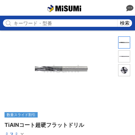
MISUMI
検索
数量スライド割引
TiAlNコート超硬フラットドリル
ミスミ