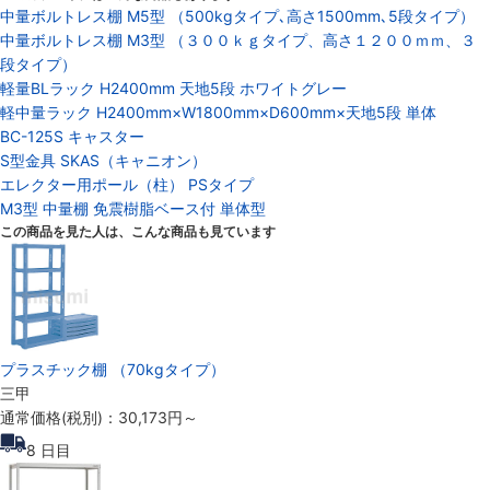
中量ボルトレス棚 M5型 （500kgタイプ､高さ1500mm､5段タイプ）
中量ボルトレス棚 M3型 （３００ｋｇタイプ、高さ１２００ｍｍ、３
段タイプ）
軽量BLラック H2400mm 天地5段 ホワイトグレー
軽中量ラック H2400mm×W1800mm×D600mm×天地5段 単体
BC-125S キャスター
S型金具 SKAS（キャニオン）
エレクター用ポール（柱） PSタイプ
M3型 中量棚 免震樹脂ベース付 単体型
この商品を見た人は、こんな商品も見ています
プラスチック棚 （70kgタイプ）
三甲
通常価格(税別)：
30,173円
～
8
日目