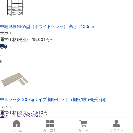
中軽量棚NEW型（ホワイトグレー） 高さ 2100mm
サカエ
通常価格(税別)：
18,001円
～
-
0
中量ラック 300㎏タイプ 棚板セット（棚板1枚+棚受2個）
ミスミ
通常価格(税別)：
4,513円
～
仕様・寸法 で絞り込む
1日目
ホーム
カテゴリ
カート
ログイン