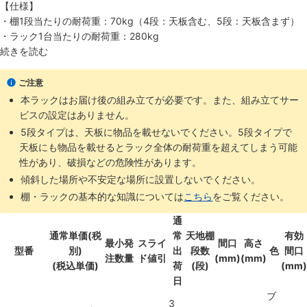
【仕様】
・棚1段当たりの耐荷重：70kg（4段：天板含む、5段：天板含まず）
・ラック1台当たりの耐荷重：280kg
続きを読む
ご注意
本ラックはお届け後の組み立てが必要です。また、組み立てサー
ビスの設定はありません。
5段タイプは、天板に物品を載せないでください。5段タイプで
天板にも物品を載せるとラック全体の耐荷重を超えてしまう可能
性があり、破損などの危険性があります。
傾斜した場所や不安定な場所に設置しないでください。
棚・ラックの基本的な知識については
こちら
をご覧ください。
通
通常単価(税
常
天地棚
有効
最小発
スライ
間口
高さ
型番
別)
出
段数
色
間口
注数量
ド値引
(mm)
(mm)
(税込単価)
荷
(段)
(mm)
日
ブ
3