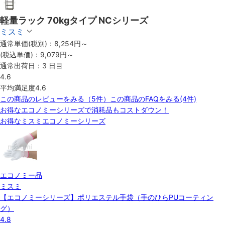
軽量ラック 70kgタイプ NCシリーズ
ミスミ
通常単価(税別)：
8,254
円
～
(税込単価)：
9,079円
～
通常出荷日：
3
日目
4.6
平均満足度
4.6
この商品のレビューをみる（5件）
この商品のFAQをみる(4件)
お得なエコノミーシリーズで消耗品もコストダウン！
お得なミスミエコノミーシリーズ
エコノミー品
ミスミ
【エコノミーシリーズ】ポリエステル手袋（手のひらPUコーティン
グ）
4.8