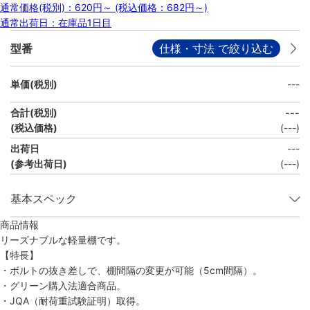
通常価格(税別)：
620円
～
(税込価格：
682円
～)
通常出荷日：在庫品1日目
型番
仕様・寸法 で絞り込む
単価(税別)
---
合計(税別)
---
(税込価格)
(
---
)
出荷日
---
(参考出荷日)
(---)
基本スペック
商品情報
リーズナブルな軽量棚です。
【特長】
・ボルトの抜き差しで、棚間隔の変更が可能（5cm間隔）。
・グリーン購入法適合商品。
・JQA（耐荷重試験証明）取得。