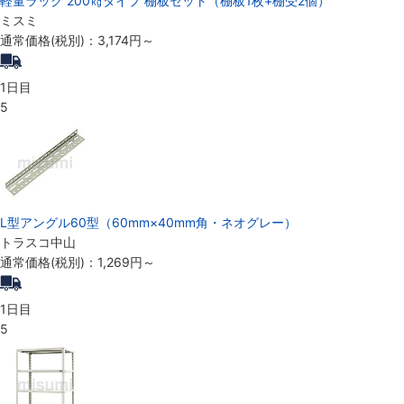
軽量ラック 200㎏タイプ 棚板セット（棚板1枚+棚受2個）
ミスミ
通常価格(税別)：
3,174円
～
1日目
5
L型アングル60型（60mm×40mm角・ネオグレー）
トラスコ中山
通常価格(税別)：
1,269円
～
1日目
5