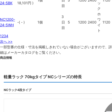
1個
日
5
1200
2400
1120
24-5BK
18,101円
)
ッ
目
ク
ホ
3
NC1200-
ワ
-
(
-
)
1個
日
5
1200
2400
1120
24-5WH
イ
目
ト
1
2
3
4
次へ >>
一部型番の仕様・寸法を掲載しきれていない場合がございますので、詳
細は
メーカーカタログ
をご覧ください。
商品情報
軽量ラック 70kgタイプ NCシリーズの特長
NCラック4段タイプ