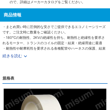
ので、詳細は
メーカーカタログ
をご覧ください。
商品情報
・まとめ買い時に圧倒的な安さでご提供できるエコノミーシリーズ
です。ご注文時に数量をご確認ください。
・180℃の耐熱性、2KVの絶縁性を持ち、耐熱性と絶縁性を要求さ
れるモーター、トランスのコイルの固定・結束・絶縁用途に最適
・耐熱性や耐摩耗性を要求される各種配管やハーネスの保護、結束
に。
続きを読む
・高い耐摩耗性と引張強度によって強度が重視される梱包や固定に
も使用可能。
ミスミの低価格新ブランド【エコノミーシリーズ】
規格表
【エコノミーシリーズ】とは「よく使う消耗品をもっと安く買いた
い！」「原材料高騰で価格が上がって、困っている！」こうしたお
客様へ価格面のサポートをするブランドです。
品質は大手含め50社以上のお客様から「納得できる品質」「作業効