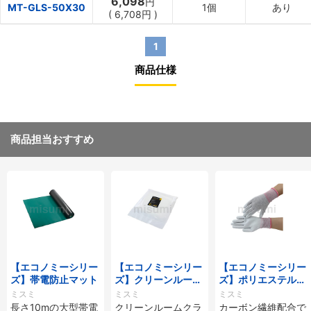
6,098
円
MT-GLS-50X30
1個
あり
(
6,708円
)
1
商品仕様
商品担当おすすめ
【エコノミーシリー
【エコノミーシリー
【エコノミーシリー
ズ】帯電防止マット
ズ】クリーンルーム
ズ】ポリエステル静
適合ウエス
電手袋（手のひらP
ミスミ
ミスミ
ミスミ
Uコーティング）
長さ10mの大型帯電
クリーンルームクラ
カーボン繊維配合で