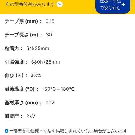
仕様・寸法

4
の型番候補があります
で絞り込む
テープ厚 (mm)：
0.18
テープ長さ (m)：
30
粘着力：
6N/25mm
引張強度：
380N/25mm
伸び (%)：
≧3%
耐熱温度 (℃)：
-50℃～180℃
基材厚さ (mm)：
0.12
耐電圧：
2kV
一部型番の仕様・寸法を掲載しきれていない場合がございます