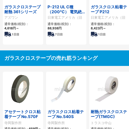
ガラスクロステープ
P-212 UL C種
ガラスクロス粘着テ
耐熱 361シリーズ
（200℃） 電気絶
ープ P212
縁／工業用 ガラスク
アズワン
日東電工アメリカ（旧
日東電工アメリカ（旧
ロステープ
パーマセル）
パーマセル）
通常価格(税別)：
通常価格(税別)：
通常価格(税別)：
4,618円
～
88,938円
8,423円
～
1
日目
7
日目
1
日目
ガラスクロステープの売れ筋ランキング
アセテートクロス粘
ガラスクロス粘着テ
耐熱ガラスクロステ
着テープ No.570F
ープ No.540S
ープ(TMGC)
寺岡製作所
寺岡製作所
トラスコ中山
通常価格(税別)：
659円
～
通常価格(税別)：
通常価格(税別)：