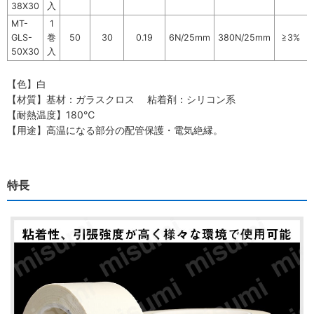
38X30
入
MT-
1
GLS-
巻
50
30
0.19
6N/25mm
380N/25mm
≧3%
50X30
入
【色】白
【材質】基材：ガラスクロス 粘着剤：シリコン系
【耐熱温度】180℃
【用途】高温になる部分の配管保護・電気絶縁。
特長