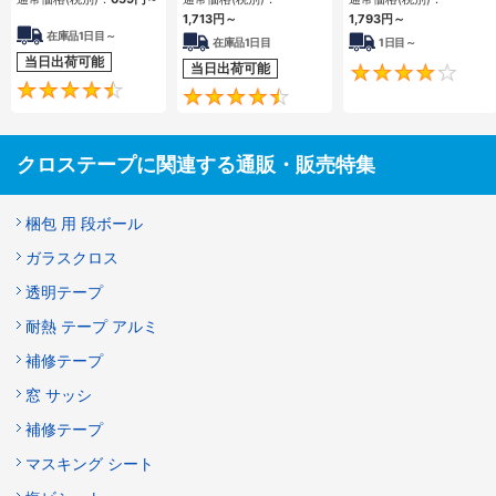
1,713円
～
1,793円
～
在庫品1日目～
在庫品1日目
1日目～
当日出荷可能
当日出荷可能
4.4
4.5
クロステープに関連する通販・販売特集
梱包 用 段ボール
ガラスクロス
透明テープ
耐熱 テープ アルミ
補修テープ
窓 サッシ
補修テープ
マスキング シート