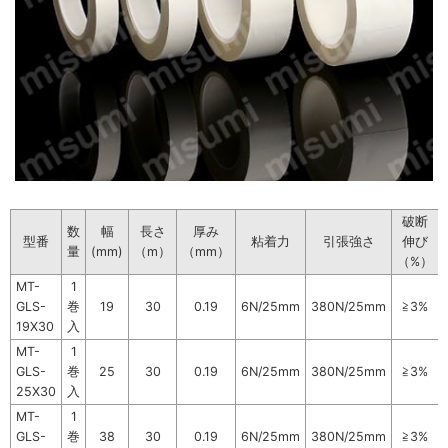
破断
数
幅
長さ
厚み
型番
粘着力
引張強さ
伸び
量
(mm)
（m）
（mm）
（%）
MT-
1
GLS-
巻
19
30
0.19
6N/25mm
380N/25mm
≧3%
19X30
入
MT-
1
GLS-
巻
25
30
0.19
6N/25mm
380N/25mm
≧3%
25X30
入
MT-
1
GLS-
巻
38
30
0.19
6N/25mm
380N/25mm
≧3%