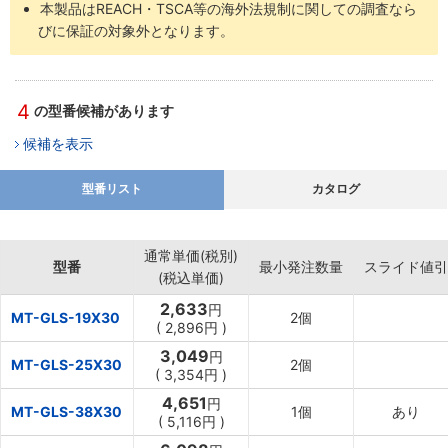
本製品はREACH・TSCA等の海外法規制に関しての調査なら
びに保証の対象外となります。
4
の型番候補があります
候補を表示
型番リスト
カタログ
通常単価(税別)
型番
最小発注数量
スライド値引
(税込単価)
2,633
円
MT-GLS-19X30
2個
(
2,896円
)
3,049
円
MT-GLS-25X30
2個
(
3,354円
)
4,651
円
MT-GLS-38X30
1個
あり
(
5,116円
)