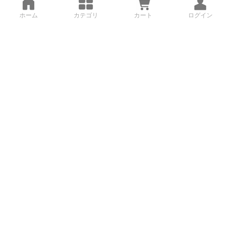
ホーム
カテゴリ
カート
ログイン
3Dデータから直接手配する