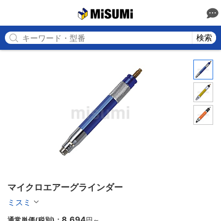
MISUMI
検索
マイクロエアーグラインダー
ミスミ
8,694
通常単価(税別)：
円
～