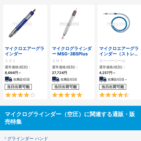
マイクロエアーグラ
マイクログラインダ
マイクロエアーグラ
インダー
ー MSG-3BSPlus
インダー（ストレー
トタイプ）
ミスミ
ＵＨＴ
スーパーツール
通常価格(税別)：
通常価格(税別)：
通常価格(税別)：
8,694円
～
27,724円
4,257円
～
在庫品1日目
在庫品1日目
在庫品1日目～
当日出荷可能
当日出荷可能
当日出荷可能
4.3
5
マイクログラインダー（空圧）に関連する通販・販
売特集
グラインダー ハンド